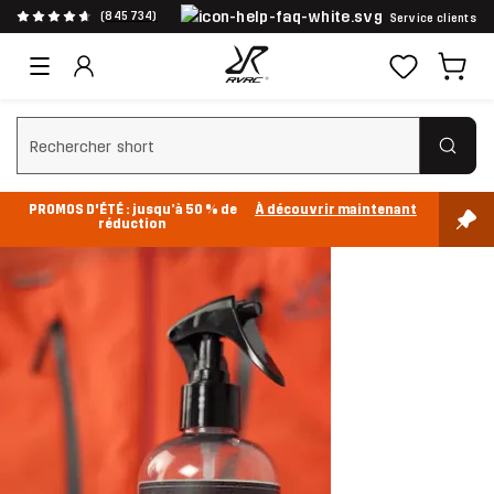
(845 734)
Service clients
Effacer la recherche
PROMOS D'ÉTÉ : jusqu’à 50 % de
À découvrir maintenant
réduction