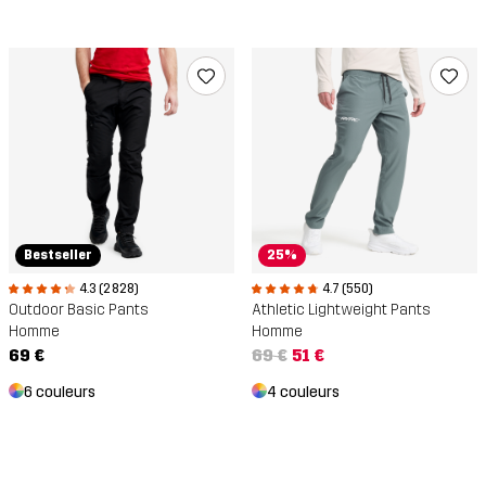
Bestseller
25%
4.3 (2 828)
4.7 (550)
Outdoor Basic Pants
Athletic Lightweight Pants
Homme
Homme
69 €
69 €
51 €
6 couleurs
4 couleurs