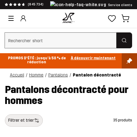
(845 734)
Service clients
Effacer la recherche
PROMOS D'ÉTÉ : jusqu’à 50 % de
À découvrir maintenant
réduction
Accueil
Homme
Pantalons
Pantalon décontracté
Pantalons décontracté pour
hommes
Filtrer et trier
35 produits