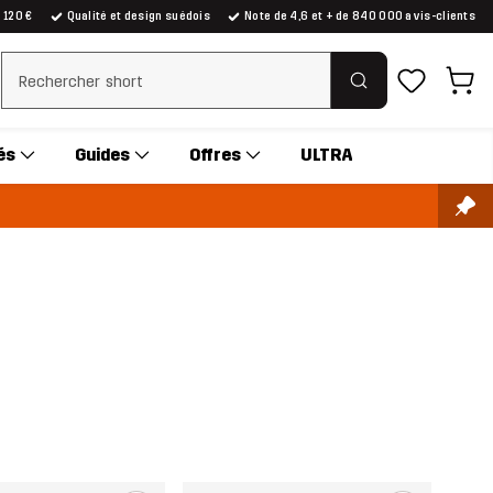
e 120 €
Qualité et design suédois
Note de 4,6 et + de 840 000 avis-clients
Effacer la recherche
és
Guides
Offres
ULTRA