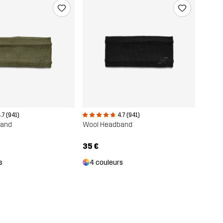
.7 (941)
4.7 (941)
band
Wool Headband
35 €
s
4 couleurs