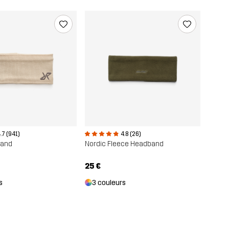
.7 (941)
4.8 (26)
band
Nordic Fleece Headband
25 €
s
3 couleurs