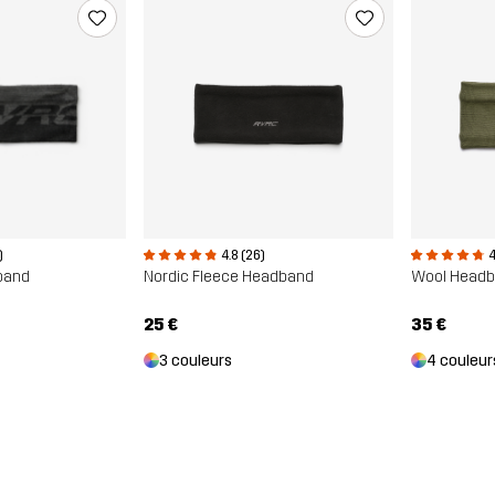
)
4.8 (26)
4
band
Nordic Fleece Headband
Wool Head
25 €
35 €
3 couleurs
4 couleur