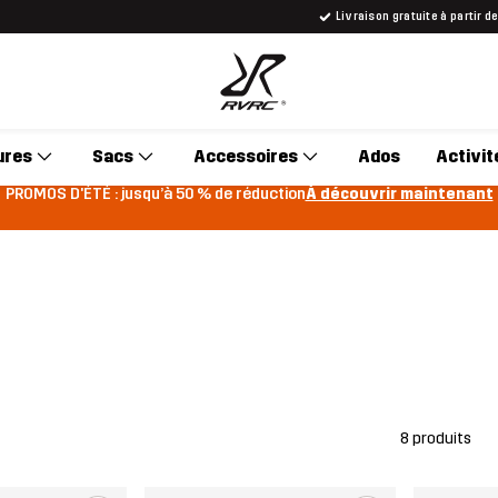
Livraison gratuite à partir d
ures
Sacs
Accessoires
Ados
Activit
PROMOS D'ÉTÉ : jusqu’à 50 % de réduction
À découvrir maintenant
8 produits