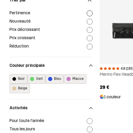
Trier par
Pertinence
Nouveauté
Prix décroissant
Prix croissant
Réduction
Couleur principale
4.8 (185
Merino Flex Head
Noir
Vert
Bleu
Mauve
29 €
Beige
1 couleur
Activités
Pour toute l'année
Tous les jours