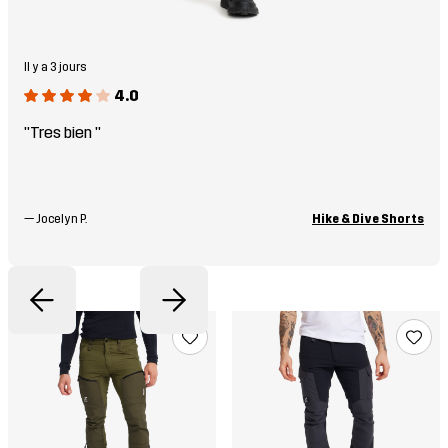
Il y a 3 jours
4.0
"Tres bien "
—
Jocelyn P.
Hike & Dive Shorts