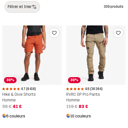
Filtrer et trier
309 produits
30%
30%
4.6 (36 384)
4.7 (8 418)
RVRC GP Pro Pants
Hike & Dive Shorts
Homme
Homme
119 €
83 €
59 €
41 €
10 couleurs
6 couleurs