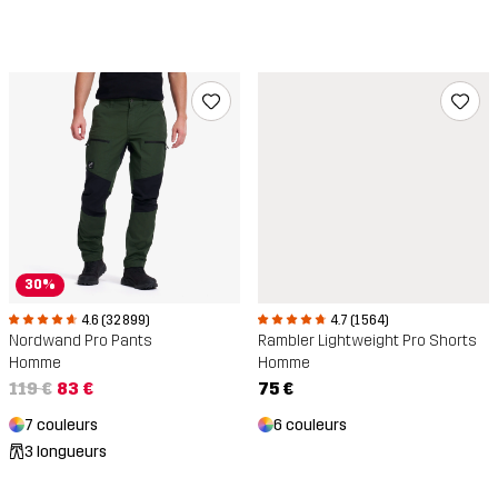
30%
4.6 (32 899)
4.7 (1 564)
Nordwand Pro Pants
Rambler Lightweight Pro Shorts
Homme
Homme
119 €
83 €
75 €
7 couleurs
6 couleurs
3 longueurs