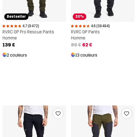
Bestseller
30%
4.7 (9 472)
4.6 (39 494)
RVRC GP Pro Rescue Pants
RVRC GP Pants
Homme
Homme
139 €
89 €
62 €
2 couleurs
13 couleurs