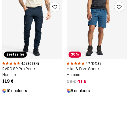
Bestseller
30%
4.6 (36 384)
4.7 (8 418)
RVRC GP Pro Pants
Hike & Dive Shorts
Homme
Homme
119 €
59 €
41 €
10 couleurs
6 couleurs