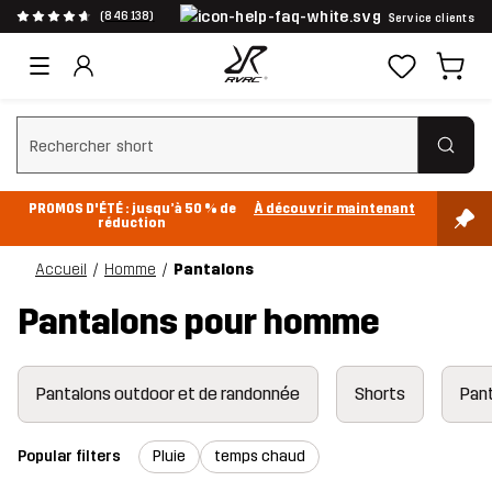
(846 138)
Service clients
Effacer la recherche
PROMOS D'ÉTÉ : jusqu’à 50 % de
À découvrir maintenant
réduction
Accueil
Homme
Pantalons
Pantalons pour homme
Pantalons outdoor et de randonnée
Shorts
Pant
Popular filters
Pluie
temps chaud