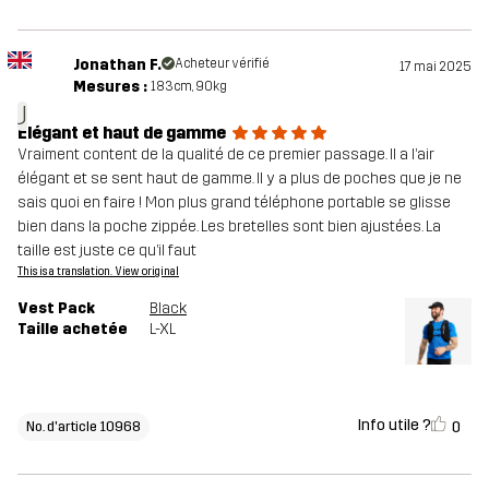
Jonathan F.
Acheteur vérifié
17 mai 2025
Mesures :
183cm, 90kg
J
Élégant et haut de gamme
Vraiment content de la qualité de ce premier passage. Il a l’air
élégant et se sent haut de gamme. Il y a plus de poches que je ne
sais quoi en faire ! Mon plus grand téléphone portable se glisse
bien dans la poche zippée. Les bretelles sont bien ajustées. La
taille est juste ce qu’il faut
This is a translation. View original
Vest Pack
Black
Taille achetée
L-XL
Info utile ?
0
No. d'article 10968