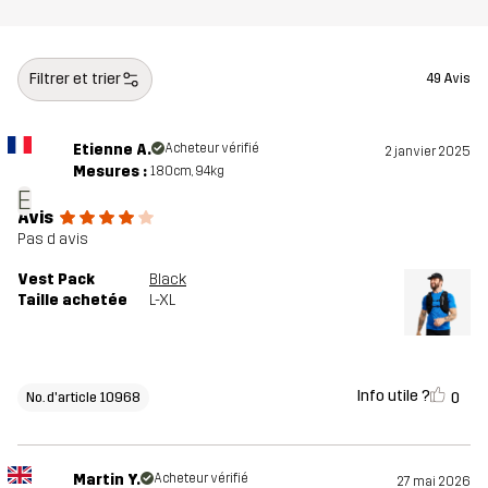
Numéro
10968_2001
d'article
Filtrer et trier
49 Avis
Etienne A.
Acheteur vérifié
2 janvier 2025
Mesures :
180cm, 94kg
E
Avis
Pas d avis
Vest Pack
Black
Taille achetée
L-XL
Info utile ?
0
No. d'article 10968
Martin Y.
Acheteur vérifié
27 mai 2026