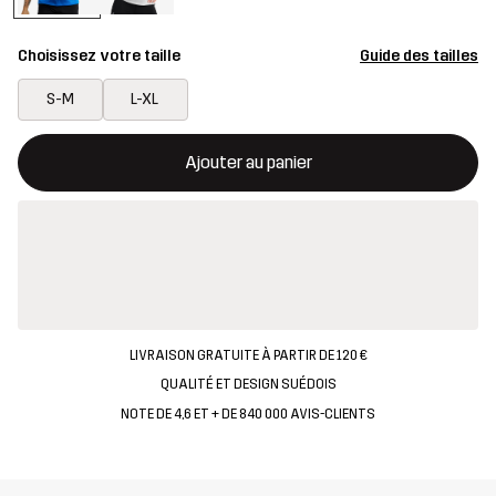
Choisissez votre taille
Guide des tailles
S-M
L-XL
Ce bouton ouvrira une fenêtre modale confirmant un nouvel artic
{{taille}} non disponible
Ajouter au panier
LIVRAISON GRATUITE À PARTIR DE 120 €
QUALITÉ ET DESIGN SUÉDOIS
NOTE DE 4,6 ET + DE 840 000 AVIS-CLIENTS