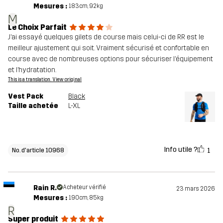
Mesures :
183cm, 92kg
M
Le Choix Parfait
J’ai essayé quelques gilets de course mais celui-ci de RR est le
meilleur ajustement qui soit. Vraiment sécurisé et confortable en
course avec de nombreuses options pour sécuriser l’équipement
et l’hydratation.
This is a translation. View original
Vest Pack
Black
Taille achetée
L-XL
Info utile ?
1
No. d'article 10968
Rain R.
Acheteur vérifié
23 mars 2026
Mesures :
190cm, 85kg
R
Super produit