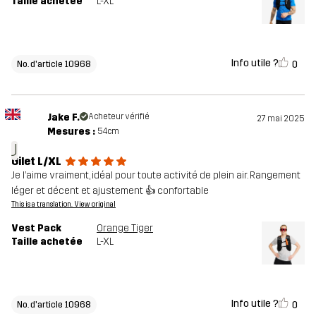
Taille achetée
L-XL
Info utile ?
0
No. d'article 10968
Jake F.
Acheteur vérifié
27 mai 2025
Mesures :
54cm
J
Gilet L/XL
Je l’aime vraiment, idéal pour toute activité de plein air. Rangement
léger et décent et ajustement 👍 confortable
This is a translation. View original
Vest Pack
Orange Tiger
Taille achetée
L-XL
Info utile ?
0
No. d'article 10968