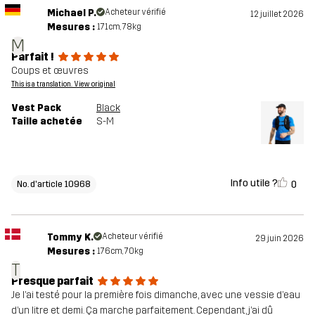
Michael P.
Acheteur vérifié
12 juillet 2026
Mesures :
171cm, 78kg
M
Parfait !
Coups et œuvres
This is a translation. View original
Vest Pack
Black
Taille achetée
S-M
Info utile ?
0
No. d'article 10968
Tommy K.
Acheteur vérifié
29 juin 2026
Mesures :
176cm, 70kg
T
Presque parfait
Je l’ai testé pour la première fois dimanche, avec une vessie d’eau
d’un litre et demi. Ça marche parfaitement. Cependant, j’ai dû