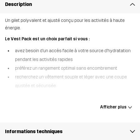
Description
Un gilet polyvalent et ajusté conçu pour les activités à haute
énergie.
Le Vest Pack est un choix parfait si vous :
avez besoin d’un accès facile à votre source d’hydratation
pendant les activités rapides
préférez un rangement optimal sans encombrement
recherchez un vêtement souple et léger avec une coupe
ajustée et sécurisée.
Le Vest Pack est le compagnon idéal pour le trail, la randonnée
rapide et d’autres activités de haute intensité. Avec une grande
Afficher plus
poche arrière extensible compatible avec les systèmes
d’hydratation, il vous permet de rester hydraté sans vous ralentir.
Plusieurs compartiments offrent un rangement organisé pour les
Informations techniques
essentiels comme les collations, les liquides, vos clés et votre