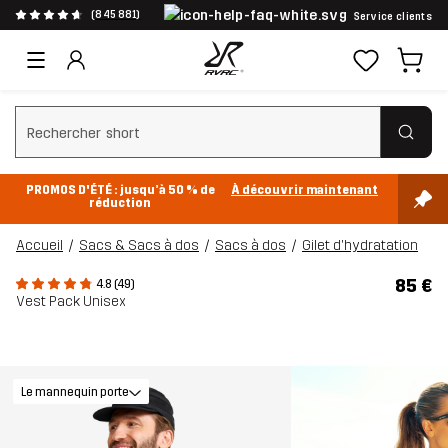
(845 881)
Service clients
Effacer la recherche
PROMOS D'ÉTÉ : jusqu’à 50 % de
À découvrir maintenant
réduction
Accueil
Sacs & Sacs à dos
Sacs à dos
Gilet d'hydratation
85 €
4.8 (49)
Vest Pack Unisex
Le mannequin porte