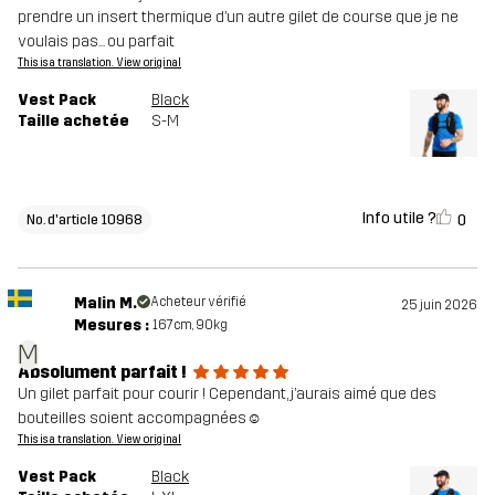
prendre un insert thermique d’un autre gilet de course que je ne
voulais pas... ou parfait
This is a translation. View original
Vest Pack
Black
Taille achetée
S-M
Info utile ?
0
No. d'article 10968
Malin M.
Acheteur vérifié
25 juin 2026
Mesures :
167cm, 90kg
M
Absolument parfait !
Un gilet parfait pour courir ! Cependant, j’aurais aimé que des
bouteilles soient accompagnées☺️
This is a translation. View original
Vest Pack
Black