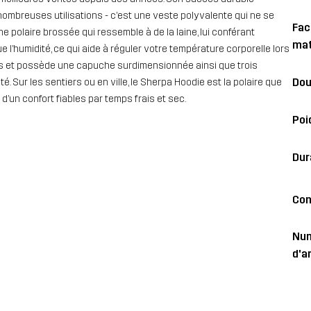
 nombreuses utilisations - c’est une veste polyvalente qui ne se
Fac
polaire brossée qui ressemble à de la laine, lui conférant
mat
e l’humidité, ce qui aide à réguler votre température corporelle lors
yclés et possède une capuche surdimensionnée ainsi que trois
Dou
. Sur les sentiers ou en ville, le Sherpa Hoodie est la polaire que
’un confort fiables par temps frais et sec.
Poi
Dur
Con
Nu
d'ar