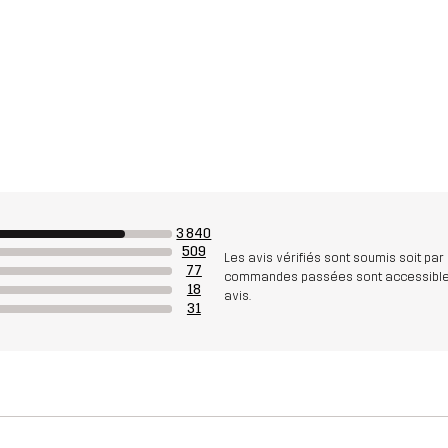
3 840
509
Les avis vérifiés sont soumis soit par
77
commandes passées sont accessibles. A
18
avis.
31