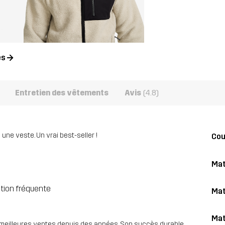
es
Entretien des vêtements
Avis
(4.8)
ne veste. Un vrai best-seller !
Co
Mat
s
ation fréquente
Mat
Mat
s meilleures ventes depuis des années. Son succès durable