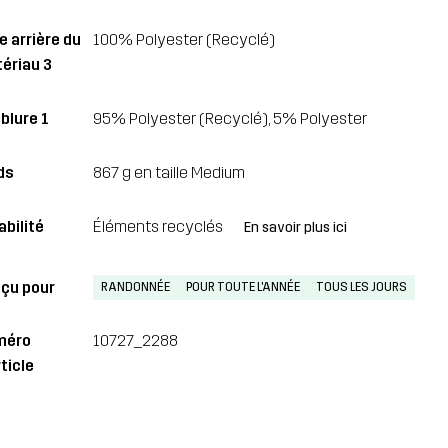
e arrière du
100% Polyester (Recyclé)
ériau 3
blure 1
95% Polyester (Recyclé), 5% Polyester
ds
867 g en taille Medium
abilité
Éléments recyclés
En savoir plus ici
çu pour
RANDONNÉE
POUR TOUTE L'ANNÉE
TOUS LES JOURS
méro
10727_2288
ticle