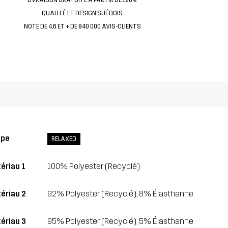
QUALITÉ ET DESIGN SUÉDOIS
NOTE DE 4,6 ET + DE 840 000 AVIS-CLIENTS
upe
RELAXED
ériau 1
100% Polyester (Recyclé)
ériau 2
92% Polyester (Recyclé), 8% Élasthanne
ériau 3
95% Polyester (Recyclé), 5% Élasthanne