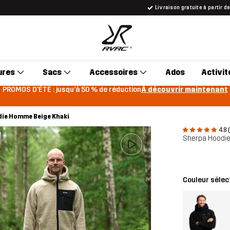
Livraison gratuite à partir d
ures
Sacs
Accessoires
Ados
Activit
PROMOS D'ÉTÉ : jusqu’à 50 % de réduction
À découvrir maintenant
ie Homme Beige Khaki
4.8 
Sherpa Hoodi
Couleur sélec