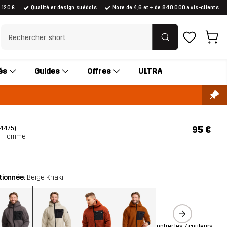
e 120 €
Qualité et design suédois
Note de 4,6 et + de 840 000 avis-clients
Effacer la recherche
és
Guides
Offres
ULTRA
95 €
(4 475)
e Homme
tionnée:
Beige Khaki
Montrer les 7 couleurs