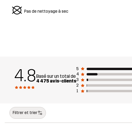
U
Pas de nettoyage à sec
4.8
5
4
Basé sur un total de
3
4 475 avis-clients
2
1
Filtrer et trier