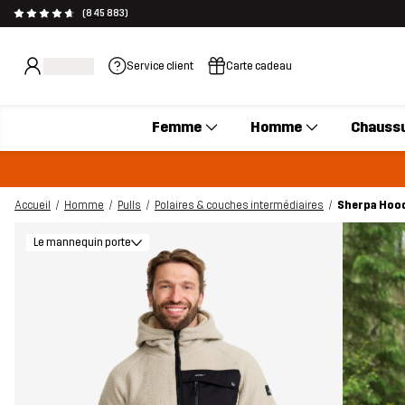
(845 883)
Service client
Carte cadeau
Femme
Homme
Chauss
Accueil
Homme
Pulls
Polaires & couches intermédiaires
Sherpa Hood
Le mannequin porte