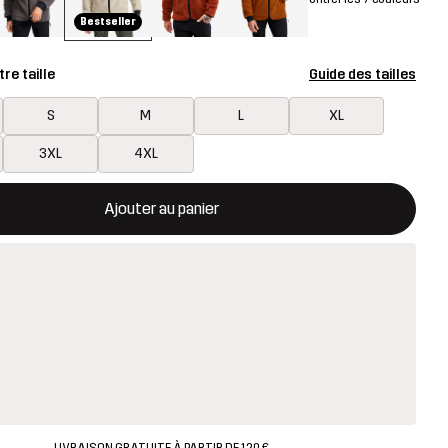
Bestseller
re taille
Guide des tailles
S
M
L
XL
3XL
4XL
rira une fenêtre modale confirmant un nouvel article dans le panie
disponible
Ajouter au panier
LIVRAISON GRATUITE À PARTIR DE 120 €