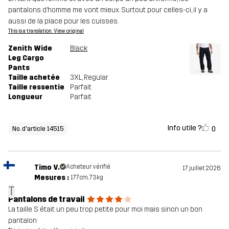
pantalons d’homme me vont mieux. Surtout pour celles-ci, il y a
aussi de la place pour les cuisses.
This is a translation. View original
Zenith Wide
Black
Leg Cargo
Pants
Taille achetée
3XL
, Regular
Taille ressentie
Parfait
Longueur
Parfait
Info utile ?
0
No. d'article 14515
Timo V.
Acheteur vérifié
17 juillet 2026
Mesures :
177cm, 73kg
T
Pantalons de travail
La taille S était un peu trop petite pour moi mais sinon un bon
pantalon