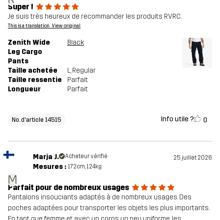
Super !
Je suis très heureux de recommander les produits RVRC.
This is a translation. View original
Zenith Wide
Black
Leg Cargo
Pants
Taille achetée
L
, Regular
Taille ressentie
Parfait
Longueur
Parfait
Info utile ?
0
No. d'article 14515
Marja J.
Acheteur vérifié
25 juillet 2026
Mesures :
172cm, 124kg
M
Parfait pour de nombreux usages
Pantalons insouciants adaptés à de nombreux usages. Des
poches adaptées pour transporter les objets les plus importants.
En tant que femme et avec un corps un peu uniforme, les