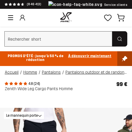
(846 413)
Service clients
Effacer la recherche
PROMOS D'ÉTÉ : jusqu’à 50 % de
À découvrir maintenant
réduction
Accueil
Homme
Pantalons
Pantalons outdoor et de randonnée
99 €
4.8 (24)
Zenith Wide Leg Cargo Pants Homme
Le mannequin porte