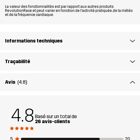
selon votre style et votre activité.
La valeur des fonctionnalités est par rapport aux autres produits
RevolutionRace et peut varier en fonction de l'activité pratiquée, de la météo
et de la fréquence cardiaque.
Le mannequin
fait 182 cm et porte du M
Coupe
WIDE
Informations techniques
Matériau 1
90% Polyamide (Recyclé), 10%
Élasthanne
Traçabilité
Doublure 1
95% Polyester (Recyclé), 5% Polyester
Avis
(4.8)
Durabilité
Bluesign® approved
En savoir plus ici
4.8
Conçu pour
RANDONNÉE
POUR TOUTE L'ANNÉE
Basé sur un total de
26 avis-clients
Numéro
14515_2001
d'article
5
20