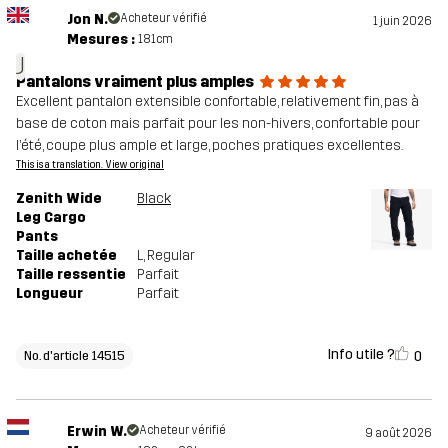
Jon N.
Acheteur vérifié
1 juin 2026
Mesures :
181cm
J
Pantalons vraiment plus amples
Excellent pantalon extensible confortable, relativement fin, pas à
base de coton mais parfait pour les non-hivers, confortable pour
l’été, coupe plus ample et large, poches pratiques excellentes.
This is a translation. View original
Zenith Wide
Black
Leg Cargo
Pants
Taille achetée
L
, Regular
Taille ressentie
Parfait
Longueur
Parfait
Info utile ?
0
No. d'article 14515
Erwin W.
Acheteur vérifié
9 août 2026