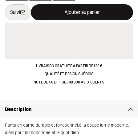
Ce bouton ouvrira une fenêtre modale confirmant un nouvel artic
{{taille}} non disponible
Suivi
Ajouter au panier
LIVRAISON GRATUITE À PARTIR DE 120 €
QUALITÉ ET DESIGN SUÉDOIS
NOTE DE 4,6 ET + DE 840 000 AVIS-CLIENTS
Description
Pantalon cargo durable et fonctionnel, à la coupe large moderne,
idéal pour la randonnée et le quotidien.