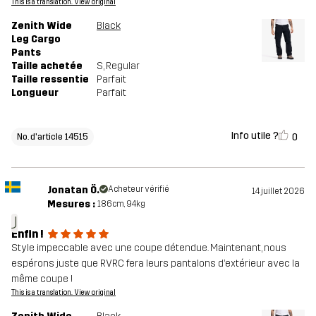
This is a translation. View original
Zenith Wide
Black
Leg Cargo
Pants
Taille achetée
S
, Regular
Taille ressentie
Parfait
Longueur
Parfait
Info utile ?
0
No. d'article 14515
Jonatan Ö.
Acheteur vérifié
14 juillet 2026
Mesures :
186cm, 94kg
J
Enfin !
Style impeccable avec une coupe détendue. Maintenant, nous
espérons juste que RVRC fera leurs pantalons d’extérieur avec la
même coupe !
This is a translation. View original