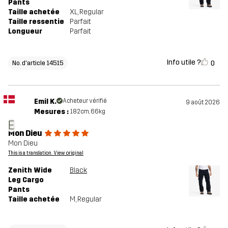
Pants
Taille achetée
XL
, Regular
Taille ressentie
Parfait
Longueur
Parfait
Info utile ?
0
No. d'article 14515
Emil K.
Acheteur vérifié
9 août 2026
Mesures :
182cm, 66kg
E
Mon Dieu
Mon Dieu
This is a translation. View original
Zenith Wide
Black
Leg Cargo
Pants
Taille achetée
M
, Regular