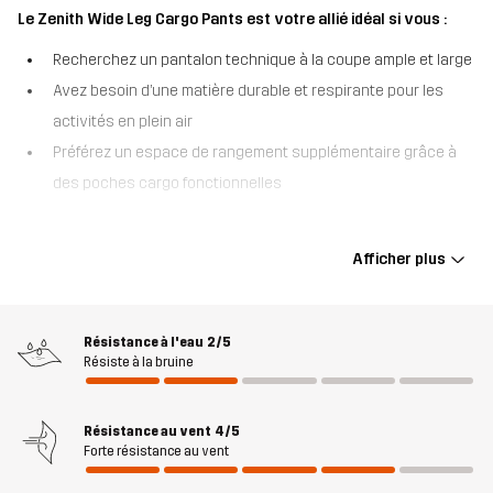
Le Zenith Wide Leg Cargo Pants est votre allié idéal si vous :
Recherchez un pantalon technique à la coupe ample et large
Avez besoin d’une matière durable et respirante pour les
activités en plein air
Préférez un espace de rangement supplémentaire grâce à
des poches cargo fonctionnelles
Le Zenith Wide Leg Cargo Pants est conçu pour accompagner
aussi bien vos aventures en plein air que votre quotidien, en
Afficher plus
combinant un design inspiré de la randonnée à une fonctionnalité
pratique. La matière type softshell offre un équilibre entre
durabilité, respirabilité et protection contre le vent, tandis que la
Résistance à l'eau
2/5
coupe ample crée une sensation décontractée avec une grande
Résiste à la bruine
liberté de mouvement. Une taille élastiquée apporte un confort au
quotidien, tandis que plusieurs poches, dont de spacieuses
Résistance au vent
4/5
poches cargo, permettent de garder vos objets essentiels à
Forte résistance au vent
portée de main. Les bas de jambe ajustables permettent de
passer d’un look large épuré à une silhouette plus resserrée,