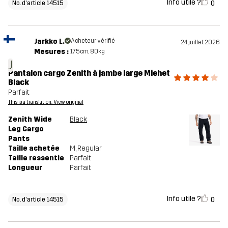
Info utile ?
0
No. d'article 14515
Jarkko L.
Acheteur vérifié
24 juillet 2026
Mesures :
175cm, 80kg
J
Pantalon cargo Zenith à jambe large Miehet
Black
Parfait
This is a translation. View original
Zenith Wide
Black
Leg Cargo
Pants
Taille achetée
M
, Regular
Taille ressentie
Parfait
Longueur
Parfait
Info utile ?
0
No. d'article 14515