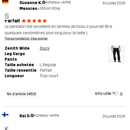
Susanne K.
Acheteur vérifié
30 juillet 2026
Mesures :
183cm, 82kg
S
Parfait
Le pantalon est excellent en termes de tissu. Il pourrait être
quelques centimètres plus long pour la taille L.
This is a translation. View original
Zenith Wide
Black
Leg Cargo
Pants
Taille achetée
L
, Regular
Taille ressentie
Parfait
Longueur
Trop court
Info utile ?
0
No. d'article 14515
Kai S.
Acheteur vérifié
29 juillet 2026
K