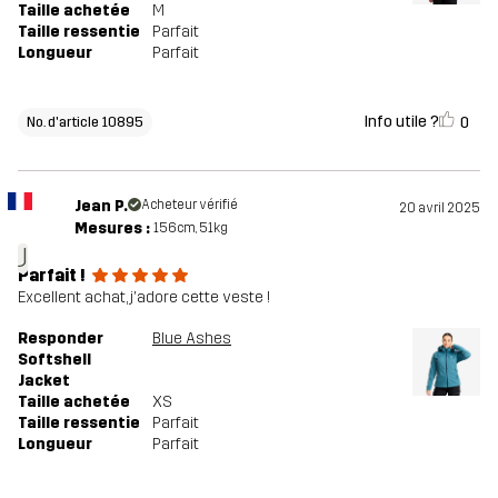
Taille achetée
M
Taille ressentie
Parfait
Longueur
Parfait
Info utile ?
0
No. d'article 10895
Jean P.
Acheteur vérifié
20 avril 2025
Mesures :
156cm, 51kg
J
Parfait !
Excellent achat, j'adore cette veste !
Responder
Blue Ashes
Softshell
Jacket
Taille achetée
XS
Taille ressentie
Parfait
Longueur
Parfait