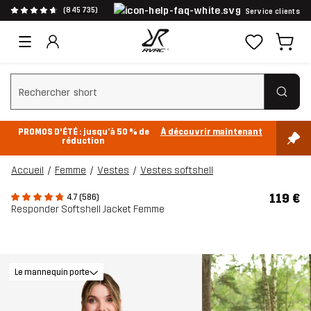
(845 735)
Service clients
Effacer la recherche
PROMOS D'ÉTÉ : jusqu’à 50 % de
À découvrir maintenant
réduction
Accueil
Femme
Vestes
Vestes softshell
119 €
4.7 (586)
Responder Softshell Jacket Femme
Le mannequin porte