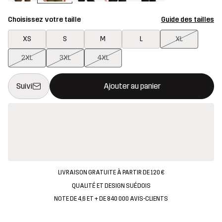
Choisissez votre taille
Guide des tailles
XS
S
M
L
XL
2XL
3XL
4XL
Ce bouton ouvrira une fenêtre modale confirmant un nouvel artic
{{taille}} non disponible
Suivi
Ajouter au panier
LIVRAISON GRATUITE À PARTIR DE 120 €
QUALITÉ ET DESIGN SUÉDOIS
NOTE DE 4,6 ET + DE 840 000 AVIS-CLIENTS