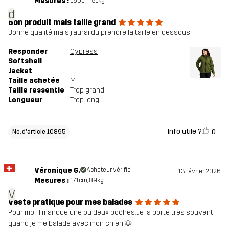
Mesures :
160cm, 51kg
d
Bon produit mais taille grand
Bonne qualité mais j’aurai du prendre la taille en dessous
Responder
Cypress
Softshell
Jacket
Taille achetée
M
Taille ressentie
Trop grand
Longueur
Trop long
Info utile ?
0
No. d'article 10895
Véronique G.
Acheteur vérifié
13 février 2026
Mesures :
171cm, 89kg
V
veste pratique pour mes balades
Pour moi il manque une ou deux poches. Je la porte très souvent
quand je me balade avec mon chien 🐶