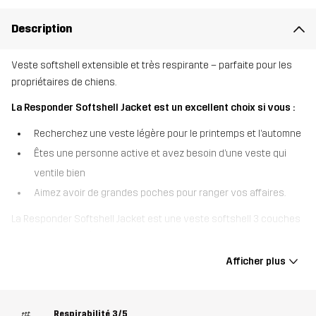
Description
Veste softshell extensible et très respirante – parfaite pour les
propriétaires de chiens.
La Responder Softshell Jacket est un excellent choix si vous :
Recherchez une veste légère pour le printemps et l’automne
Êtes une personne active et avez besoin d’une veste qui
ventile bien
Aimez avoir de grandes poches pour ranger vos affaires.
La Responder Softshell Jacket est une veste softshell 3 couches
super douce et très respirante, conçue pour les sports canins et
autres activités de plein air intenses par temps doux. Fabriquée à
Afficher plus
partir de matériaux recyclés, cette veste est hautement
respirante et dispose de mailles ventilées dans le dos et aux
aisselles pour vous garder au frais quand vous accélérez le
Respirabilité
3/5