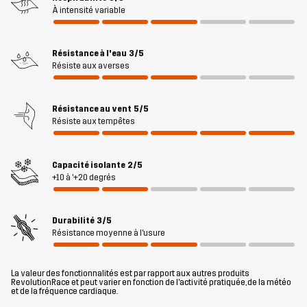
rythme. Grâce au tissu extensible quadridirectionnel, vous
À intensité variable
bénéficiez d’une flexibilité totale et d’une liberté de mouvement,
tandis que la membrane Hypershell® Core coupe-vent et
résistante à l’eau vous protège des bruines. Deux grandes
Résistance à l'eau
3/5
Résiste aux averses
poches pour les mains et une poche kangourou ventilée à l’arrière
sont pratiques pour ranger les jouets pour chiens, les friandises
et autres essentiels. L’ourlet inférieur et la capuche détachable
Résistance au vent
5/5
sont ajustables pour un ajustement parfait. Dans l’ensemble, la
Résiste aux tempêtes
Responder Softshell Jacket est une couche extérieure
confortable et agréable, adaptée à un mode de vie actif en plein
Capacité isolante
2/5
air.
+10 à '+20 degrés
Le mannequin
fait 174 cm pèse 63 kg et porte du M
Durabilité
3/5
Coupe
Résistance moyenne à l'usure
REGULAR
Matériau 1
100% Polyester (Recyclé)
La valeur des fonctionnalités est par rapport aux autres produits
RevolutionRace et peut varier en fonction de l'activité pratiquée, de la météo
et de la fréquence cardiaque.