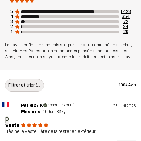
Respirabilité : 10 000 g/m²/24h
5
1 428
4
354
Poids
665 g en taille Medium
3
72
2
24
1
26
Conçu pour
RANDONNÉE
POUR TOUTE L'ANNÉE
Les avis vérifiés sont soumis soit par e-mail automatisé post-achat,
soit via Mes Pages, où les commandes passées sont accessibles.
Numéro
10713_4974
Ainsi, seuls les clients ayant acheté le produit peuvent laisser un avis.
d'article
Filtrer et trier
1 904 Avis
PATRICE P.
Acheteur vérifié
25 avril 2026
Mesures :
169cm, 83kg
P
Veste
Très belle veste. Hâte de la tester en extérieur.