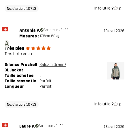
Info utile ?
0
No. d'article 10713
Antonia P.
Acheteur vérifié
19 avril 2026
Mesures :
176cm, 68kg
A
Très bien
Très belle veste
Silence Proshell
Balsam Green/Shadow
3L Jacket
Taille achetée
L
Taille ressentie
Parfait
Longueur
Parfait
Info utile ?
0
No. d'article 10713
Laure P.
Acheteur vérifié
18 avril 2026