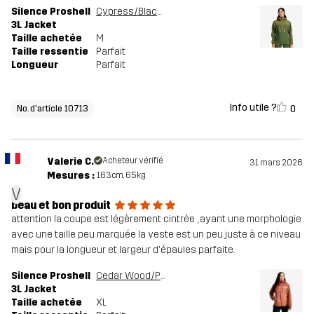
Silence Proshell
Cypress/Black Forest
3L Jacket
Taille achetée
M
Taille ressentie
Parfait
Longueur
Parfait
Info utile ?
0
No. d'article 10713
Valerie C.
Acheteur vérifié
31 mars 2026
Mesures :
163cm, 65kg
V
beau et bon produit
attention la coupe est légèrement cintrée , ayant une morphologie
avec une taille peu marquée la veste est un peu juste à ce niveau
mais pour la longueur et largeur d'épaules parfaite.
Silence Proshell
Cedar Wood/Pink Mahogany
3L Jacket
Taille achetée
XL