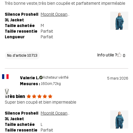
Très bonne veste, très bien coupée et parfaitement imperméable
Silence Proshell
Moonlit Ocean/Blue Ashes
3L Jacket
Taille achetée
M
Taille ressentie
Parfait
Longueur
Parfait
Info utile ?
0
No. d'article 10713
Valerie L.
Acheteur vérifié
5 mars 2026
Mesures :
160cm, 72kg
V
Très bien
Super bien coupé et bien impermeable
Silence Proshell
Moonlit Ocean/Blue Ashes
3L Jacket
Taille achetée
L
Taille ressentie
Parfait