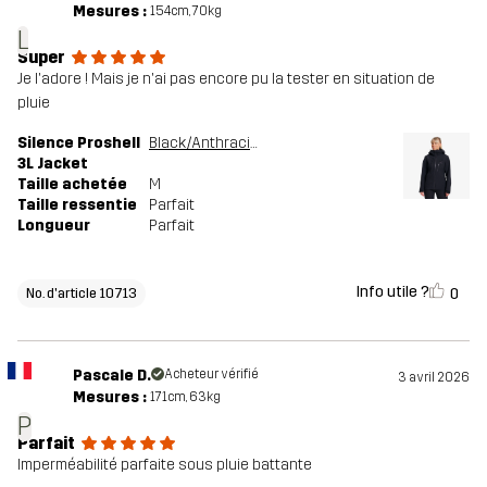
Mesures :
154cm, 70kg
L
Super
Je l'adore ! Mais je n'ai pas encore pu la tester en situation de
pluie
Silence Proshell
Black/Anthracite
3L Jacket
Taille achetée
M
Taille ressentie
Parfait
Longueur
Parfait
Info utile ?
0
No. d'article 10713
Pascale D.
Acheteur vérifié
3 avril 2026
Mesures :
171cm, 63kg
P
Parfait
Imperméabilité parfaite sous pluie battante