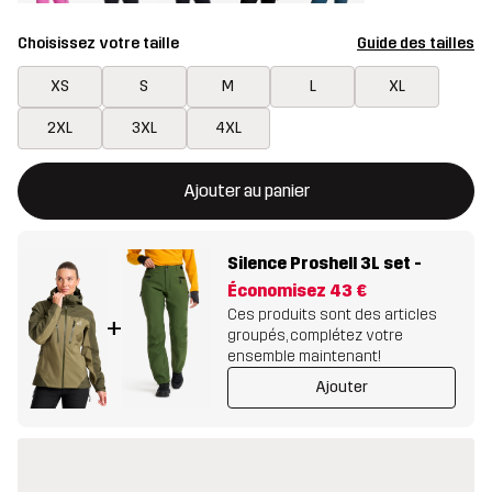
Choisissez votre taille
Guide des tailles
XS
S
M
L
XL
2XL
3XL
4XL
Ce bouton ouvrira une fenêtre modale confirmant un nouvel artic
{{taille}} non disponible
Ajouter au panier
Silence Proshell 3L set
-
Économisez
43 €
Ces produits sont des articles
+
groupés, complétez votre
ensemble maintenant!
Ajouter