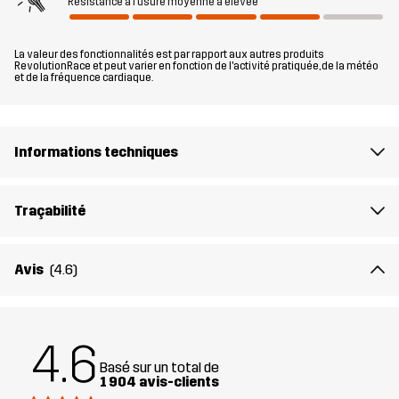
Résistance à l'usure moyenne à élevée
parfaitement adaptée à la randonnée et à d’autres activités de
plein air quotidiennes par des températures fraîches ou chaudes.
La valeur des fonctionnalités est par rapport aux autres produits
RevolutionRace et peut varier en fonction de l'activité pratiquée, de la météo
et de la fréquence cardiaque.
Le mannequin
fait 174 cm pèse 63 kg et porte du M
Coupe
REGULAR
Informations techniques
Matériau
100% Polyester (Recyclé)
Traçabilité
face arrière du
100% Polyester
matériau
Avis
(4.6)
Doublure 1
95% Polyester (Recyclé), 5% Polyester
Doublure 2
100% Polyester (Recyclé)
4.6
Basé sur un total de
1 904 avis-clients
Membrane
Colonne d'eau : 20 000 mm