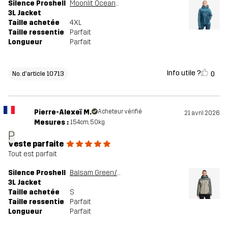
Silence Proshell
Moonlit Ocean/Blue Ashes
3L Jacket
Taille achetée
4XL
Taille ressentie
Parfait
Longueur
Parfait
Info utile ?
0
No. d'article 10713
Pierre-Alexeï M.
Acheteur vérifié
21 avril 2026
Mesures :
154cm, 50kg
P
Veste parfaite
Tout est parfait
Silence Proshell
Balsam Green/Shadow
3L Jacket
Taille achetée
S
Taille ressentie
Parfait
Longueur
Parfait