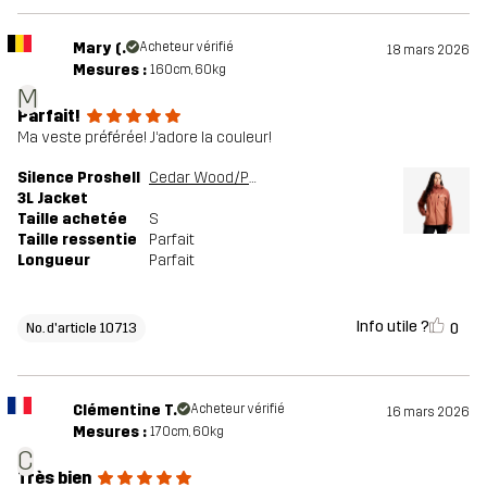
Mary (.
Acheteur vérifié
18 mars 2026
Mesures :
160cm, 60kg
M
Parfait!
Ma veste préférée! J‘adore la couleur!
Silence Proshell
Cedar Wood/Pink Mahogany
3L Jacket
Taille achetée
S
Taille ressentie
Parfait
Longueur
Parfait
Info utile ?
0
No. d'article 10713
Clémentine T.
Acheteur vérifié
16 mars 2026
Mesures :
170cm, 60kg
C
Très bien