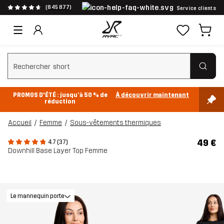
(845 877)
Service clients
Effacer la recherche
PROMOS D'ÉTÉ : jusqu’à 50 % de
À découvrir maintenant
réduction
Accueil
Femme
Sous-vêtements thermiques
49 €
4.7 (37)
Downhill Base Layer Top Femme
Le mannequin porte