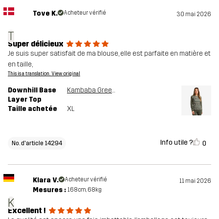
Tove K.
Acheteur vérifié
30 mai 2026
T
Super délicieux
Je suis super satisfait de ma blouse, elle est parfaite en matière et
en taille,
This is a translation. View original
Downhill Base
Kambaba Green/Lemon Grass
Layer Top
Taille achetée
XL
Info utile ?
0
No. d'article 14294
Klara V.
Acheteur vérifié
11 mai 2026
Mesures :
168cm, 68kg
K
Excellent !