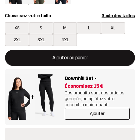
Choisissez votre taille
Guide des tailles
XS
S
M
L
XL
2XL
3XL
4XL
Ce bouton ouvrira une fenêtre modale confirmant un nouvel artic
{{taille}} non disponible
Ajouter au panier
Downhill Set
-
Économisez
15 €
Ces produits sont des articles
+
groupés, complétez votre
ensemble maintenant!
Ajouter