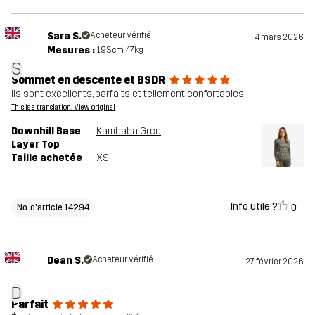
Sara S.
Acheteur vérifié
4 mars 2026
Mesures :
193cm, 47kg
S
Sommet en descente et BSDR
Ils sont excellents, parfaits et tellement confortables
This is a translation. View original
Downhill Base
Kambaba Green/Lemon Grass
Layer Top
Taille achetée
XS
Info utile ?
0
No. d'article 14294
Dean S.
Acheteur vérifié
27 février 2026
D
Parfait