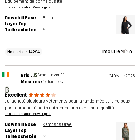
Équipement de bonne qualité
This is a translation. View original
Downhill Base
Black
Layer Top
Taille achetée
S
Info utile ?
0
No. d'article 14294
Brid J.
Acheteur vérifié
24 février 2026
Mesures :
170cm, 67kg
B
Excellent
J’ai acheté plusieurs vêtements pour la randonnée et je ne peux
pas reprocher à cette entreprise une excellente qualité.
This is a translation. View original
Downhill Base
Kambaba Green/Lemon Grass
Layer Top
Taille achetée
M