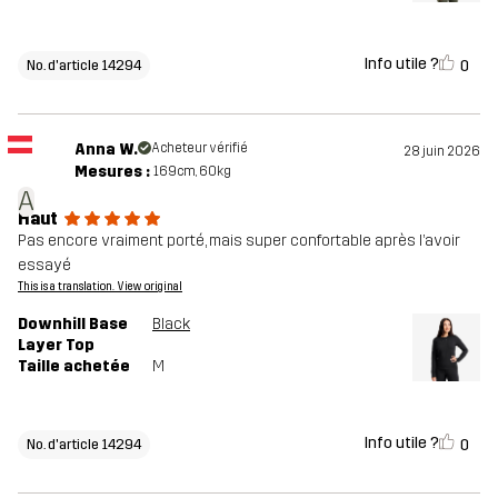
Info utile ?
0
No. d'article 14294
Anna W.
Acheteur vérifié
28 juin 2026
Mesures :
169cm, 60kg
A
Haut
Pas encore vraiment porté, mais super confortable après l’avoir
essayé
This is a translation. View original
Downhill Base
Black
Layer Top
Taille achetée
M
Info utile ?
0
No. d'article 14294