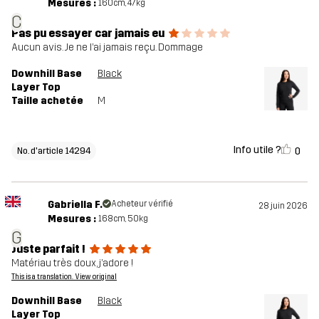
Mesures :
160cm, 47kg
C
Pas pu essayer car jamais eu
Aucun avis. Je ne l’ai jamais reçu. Dommage
Downhill Base
Black
Layer Top
Taille achetée
M
Info utile ?
0
No. d'article 14294
Gabriella F.
Acheteur vérifié
28 juin 2026
Mesures :
168cm, 50kg
G
Juste parfait !
Matériau très doux, j’adore !
This is a translation. View original
Downhill Base
Black
Layer Top