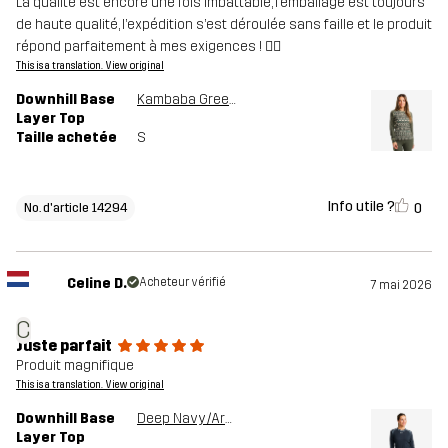
La qualité est encore une fois imbattable, l’emballage est toujours
de haute qualité, l’expédition s’est déroulée sans faille et le produit
répond parfaitement à mes exigences ! 👍🏻
This is a translation. View original
Downhill Base
Kambaba Green/Lemon Grass
Layer Top
Taille achetée
S
Info utile ?
0
No. d'article 14294
Celine D.
Acheteur vérifié
7 mai 2026
C
Juste parfait
Produit magnifique
This is a translation. View original
Downhill Base
Deep Navy/Arona
Layer Top