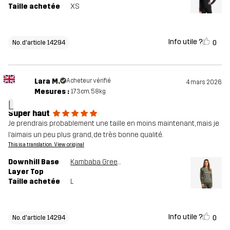
Taille achetée
XS
Info utile ?
0
No. d'article 14294
Lara M.
Acheteur vérifié
4 mars 2026
Mesures :
173cm, 58kg
L
Super haut
Je prendrais probablement une taille en moins maintenant, mais je
l’aimais un peu plus grand, de très bonne qualité.
This is a translation. View original
Downhill Base
Kambaba Green/Lemon Grass
Layer Top
Taille achetée
L
Info utile ?
0
No. d'article 14294