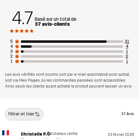
Matériau 1
90% Polyester (Recyclé), 10% Élasthanne
4.7
Basé sur un total de
Poids
300 g en taille Medium
37 avis-clients
Conçu pour
POUR TOUTE L'ANNÉE
5
31
4
4
3
1
Numéro
14294_2001
2
0
1
1
d'article
Les avis vérifiés sont soumis soit par e-mail automatisé post-achat,
soit via Mes Pages, où les commandes passées sont accessibles.
Ainsi, seuls les clients ayant acheté le produit peuvent laisser un avis.
Filtrer et trier
37 Avis
Christelle P.
Acheteur vérifié
23 février 2026