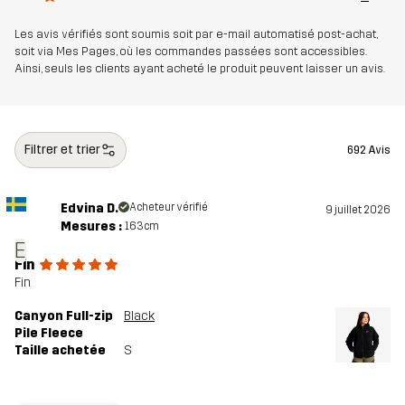
Poids
530 g en taille Medium
Les avis vérifiés sont soumis soit par e-mail automatisé post-achat,
soit via Mes Pages, où les commandes passées sont accessibles.
Durabilité
Éléments recyclés
En savoir plus ici
Ainsi, seuls les clients ayant acheté le produit peuvent laisser un avis.
Conçu pour
POUR TOUTE L'ANNÉE
Filtrer et trier
692 Avis
Numéro
10988_2891
d'article
Edvina D.
Acheteur vérifié
9 juillet 2026
Mesures :
163cm
E
Fin
Fin
Canyon Full-zip
Black
Pile Fleece
Taille achetée
S