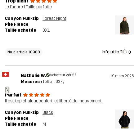
Trop bien !
Je l’adore ! Taille parfaite
Canyon Full-zip
Forest Night
Pile Fleece
Taille achetée
3XL
Info utile ?
0
No. d'article 10988
Nathalie W.
Acheteur vérifié
19 mars 2026
Mesures :
159cm, 63kg
N
Parfait
Il est top chaleur, confort ,et liberté de mouvement.
Canyon Full-zip
Black
Pile Fleece
Taille achetée
M