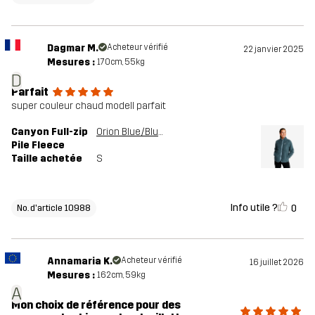
Dagmar M.
Acheteur vérifié
22 janvier 2025
Mesures :
170cm, 55kg
D
Parfait
super couleur chaud modell parfait
Canyon Full-zip
Orion Blue/Blue Mirage
Pile Fleece
Taille achetée
S
Info utile ?
0
No. d'article 10988
Annamaria K.
Acheteur vérifié
16 juillet 2026
Mesures :
162cm, 59kg
A
Mon choix de référence pour des