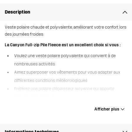
Description
Veste polaire chaude et polyvalente, améliorant votre confort lors
des journées froides.
La Canyon Full-zip Pile Fleece est un excellent choix si vous :
Voulez une veste polaire polyvalente qui convient à de
nombreuses activités
Aimez superposer vos vêtements pour vous adapter aux
différentes conditions météorologiques
Préférez une polaire d’épaisseur moyenne qui apporte
beaucoup de chaleur
La Canyon Full-zip Pile Fleece est une veste polaire chaude et
Afficher plus
confortable, parfaite pour fournir une isolation supplémentaire par
temps froid. Cette polaire douce est fabriquée à partir de
matériaux recyclés et est lisse à l’intérieur pour un confort ultime
Informations techniques