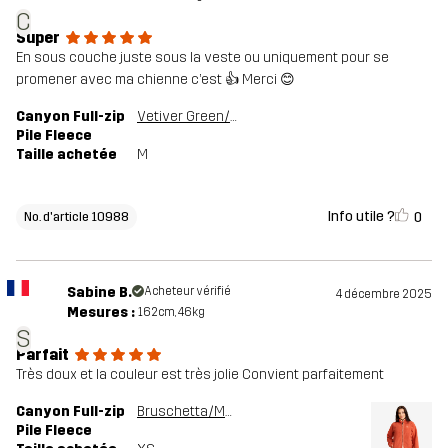
C
Super
En sous couche juste sous la veste ou uniquement pour se
promener avec ma chienne c’est 👍 Merci 😊
Canyon Full-zip
Vetiver Green/Oatmeal
Pile Fleece
Taille achetée
M
Info utile ?
0
No. d'article 10988
Sabine B.
Acheteur vérifié
4 décembre 2025
Mesures :
162cm, 46kg
S
Parfait
Très doux et la couleur est très jolie Convient parfaitement
Canyon Full-zip
Bruschetta/Maple Sugar
Pile Fleece