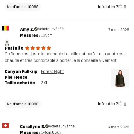
Info utile ?
0
No. d'article 10988
Amy Z.
Acheteur vérifié
7 mars 2026
Mesures :
165cm
A
Parfaite
Ce fleece est juste impeccable. La taille est parfaite, la veste est
chaude et très confortable à porter. Je la conseille vivement
Canyon Full-zip
Forest Night
Pile Fleece
Taille achetée
3XL
Info utile ?
0
No. d'article 10988
Corallyne S.
Acheteur vérifié
4 mars 2026
Mesures :
174cm, 65kg