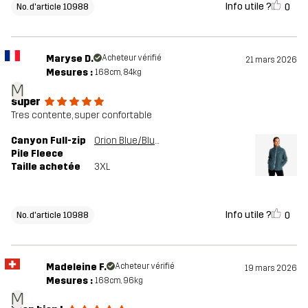
Info utile ?
0
No. d'article 10988
Maryse D.
Acheteur vérifié
21 mars 2026
Mesures :
168cm, 84kg
M
super
Tres contente, super confortable
Canyon Full-zip
Orion Blue/Blue Mirage
Pile Fleece
Taille achetée
3XL
Info utile ?
0
No. d'article 10988
Madeleine F.
Acheteur vérifié
19 mars 2026
Mesures :
168cm, 96kg
M