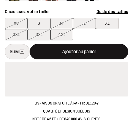
Choisissez votre taille
Guide des tailles
XS
S
M
L
XL
2XL
3XL
4XL
Ce bouton ouvrira une fenêtre modale confirmant un nouvel artic
{{taille}} non disponible
Suivi
Ajouter au panier
LIVRAISON GRATUITE À PARTIR DE 120 €
QUALITÉ ET DESIGN SUÉDOIS
NOTE DE 4,6 ET + DE 840 000 AVIS-CLIENTS