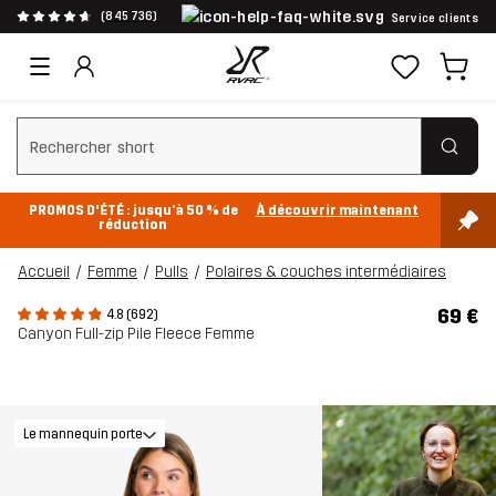
(845 736)
Service clients
Effacer la recherche
PROMOS D'ÉTÉ : jusqu’à 50 % de
À découvrir maintenant
réduction
Accueil
Femme
Pulls
Polaires & couches intermédiaires
69 €
4.8 (692)
Canyon Full-zip Pile Fleece Femme
Le mannequin porte