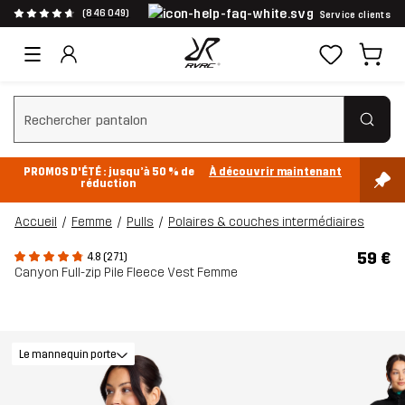
(846 049)
Service clients
Effacer la recherche
PROMOS D'ÉTÉ : jusqu’à 50 % de
À découvrir maintenant
réduction
Accueil
Femme
Pulls
Polaires & couches intermédiaires
59 €
4.8 (271)
Canyon Full-zip Pile Fleece Vest Femme
Le mannequin porte