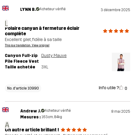
LYNN B.
Acheteur vérifié
3 décembre 2025
L
Polaire canyan à fermeture éclair
complète
Excellent gilet, fidèle à sa taille
This is a translation. View original
Canyon Full-zip
Dusty Mauve
Pile Fleece Vest
Taille achetée
3XL
Info utile ?
0
No. d'article 10990
Andrew J.
Acheteur vérifié
8 mai 2025
Mesures :
163cm, 84kg
A
Un autre article brillant !