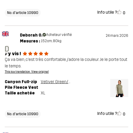
Info utile ?
0
No. d'article 10990
Deborah O.
Acheteur vérifié
24 mars 2026
Mesures :
152cm, 80kg
D
J’y vis !
Ça va bien, c’est très confortable, j’adore la couleur. Je le porte tout
le temps.
This is a translation. View original
Canyon Full-zip
Vetiver Green/Oatmeal
Pile Fleece Vest
Taille achetée
XL
Info utile ?
0
No. d'article 10990