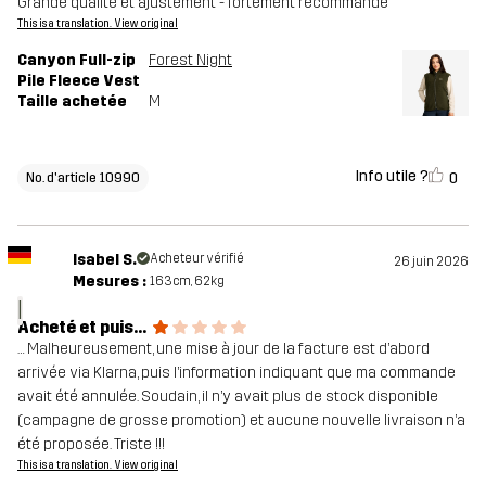
Grande qualité et ajustement - fortement recommandé
This is a translation. View original
Canyon Full-zip
Forest Night
Pile Fleece Vest
Taille achetée
M
Info utile ?
0
No. d'article 10990
Isabel S.
Acheteur vérifié
26 juin 2026
Mesures :
163cm, 62kg
I
Acheté et puis...
… Malheureusement, une mise à jour de la facture est d’abord
arrivée via Klarna, puis l’information indiquant que ma commande
avait été annulée. Soudain, il n’y avait plus de stock disponible
(campagne de grosse promotion) et aucune nouvelle livraison n’a
été proposée. Triste !!!
This is a translation. View original