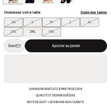
Choisissez votre taille
Guide des tailles
XS
S
M
L
XL
2XL
3XL
4XL
Ce bouton ouvrira une fenêtre modale confirmant un nouvel artic
{{taille}} non disponible
Suivi
Ajouter au panier
LIVRAISON GRATUITE À PARTIR DE 120 €
QUALITÉ ET DESIGN SUÉDOIS
NOTE DE 4,6 ET + DE 840 000 AVIS-CLIENTS