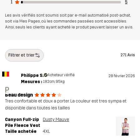
1
5
Les avis vérifiés sont soumis soit par e-mail automatisé post-achat,
Poids
330 g en taille Medium
soit via Mes Pages, où les commandes passées sont accessibles.
Ainsi, seuls les clients ayant acheté le produit peuvent laisser un avis.
Durabilité
Éléments recyclés
En savoir plus ici
Conçu pour
POUR TOUTE L'ANNÉE
Filtrer et trier
271 Avis
Numéro
10990_2001
Philippe S.
Acheteur vérifié
d'article
28 février 2026
Mesures :
182cm, 95kg
P
Beau design
Tres confortable et doux a porter. La couleur est tres sympa et
disponible dans toutes les tailles
Canyon Full-zip
Dusty Mauve
Pile Fleece Vest
Taille achetée
4XL