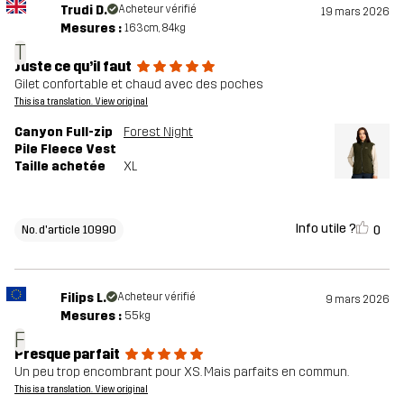
Trudi D.
Acheteur vérifié
19 mars 2026
Mesures :
163cm, 84kg
T
Juste ce qu’il faut
Gilet confortable et chaud avec des poches
This is a translation. View original
Canyon Full-zip
Forest Night
Pile Fleece Vest
Taille achetée
XL
Info utile ?
0
No. d'article 10990
Filips L.
Acheteur vérifié
9 mars 2026
Mesures :
55kg
F
Presque parfait
Un peu trop encombrant pour XS. Mais parfaits en commun.
This is a translation. View original