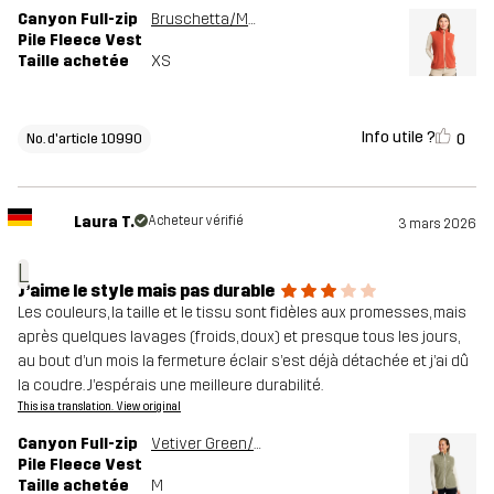
Canyon Full-zip
Bruschetta/Maple Sugar
Pile Fleece Vest
Taille achetée
XS
Info utile ?
0
No. d'article 10990
Laura T.
Acheteur vérifié
3 mars 2026
L
J’aime le style mais pas durable
Les couleurs, la taille et le tissu sont fidèles aux promesses, mais
après quelques lavages (froids, doux) et presque tous les jours,
au bout d’un mois la fermeture éclair s’est déjà détachée et j’ai dû
la coudre. J’espérais une meilleure durabilité.
This is a translation. View original
Canyon Full-zip
Vetiver Green/Oatmeal
Pile Fleece Vest
Taille achetée
M