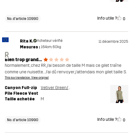
Info utile ?
0
No. d'article 10990
Rita K.
Acheteur vérifié
11 décembre 2025
Mesures :
164cm, 60kg
R
Bien trop grand...
Normalement, chez RR, j’ai besoin de taille M mais ce gilet traîne
comme une nuisette... J’ai dû renvoyer, j’attendais mon gilet taille S.
This is a translation. View original
Canyon Full-zip
Vetiver Green/Oatmeal
Pile Fleece Vest
Taille achetée
M
Info utile ?
0
No. d'article 10990