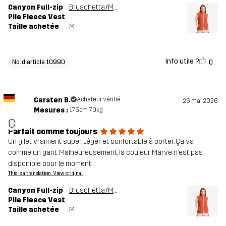
Canyon Full-zip
Bruschetta/Maple Sugar
Pile Fleece Vest
Taille achetée
M
Info utile ?
0
No. d'article 10990
Carsten B.
Acheteur vérifié
26 mai 2026
Mesures :
175cm, 70kg
C
Parfait comme toujours
Un gilet vraiment super. Léger et confortable à porter. Ça va
comme un gant. Malheureusement, la couleur Marve n’est pas
disponible pour le moment.
This is a translation. View original
Canyon Full-zip
Bruschetta/Maple Sugar
Pile Fleece Vest
Taille achetée
M