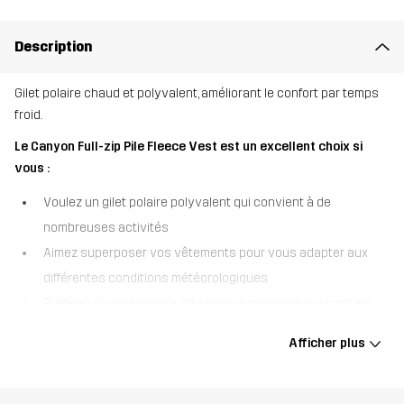
Description
Gilet polaire chaud et polyvalent, améliorant le confort par temps
froid.
Le Canyon Full-zip Pile Fleece Vest est un excellent choix si
vous :
Voulez un gilet polaire polyvalent qui convient à de
nombreuses activités
Aimez superposer vos vêtements pour vous adapter aux
différentes conditions météorologiques
Préférez un gilet polaire d’épaisseur moyenne qui contient
beaucoup de chaleur
Afficher plus
Le Canyon Full-zip Pile Fleece Vest est un gilet polaire chaud et
confortable, parfait pour fournir une isolation supplémentaire lors