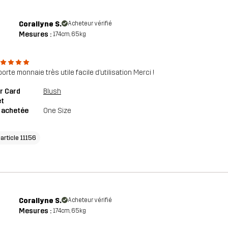
Corallyne S.
Acheteur vérifié
Mesures :
174cm, 65kg
porte monnaie très utile facile d’utilisation Merci !
r Card
Blush
et
e achetée
One Size
'article 11156
Corallyne S.
Acheteur vérifié
Mesures :
174cm, 65kg