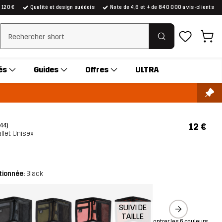
e 120 €
Qualité et design suédois
Note de 4,6 et + de 840 000 avis-clients
Effacer la recherche
és
Guides
Offres
ULTRA
12 €
(44)
llet Unisex
tionnée:
Black
SUIVI DE
TAILLE
Montrer les 6 couleurs