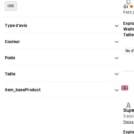
C
👍
ONE
Petit 
Explo
Type d'avis
Wall
Taill
Couleur
No. d
Poids
Taille
item_baseProduct
A
Supe
3 exc
This is 
Explo