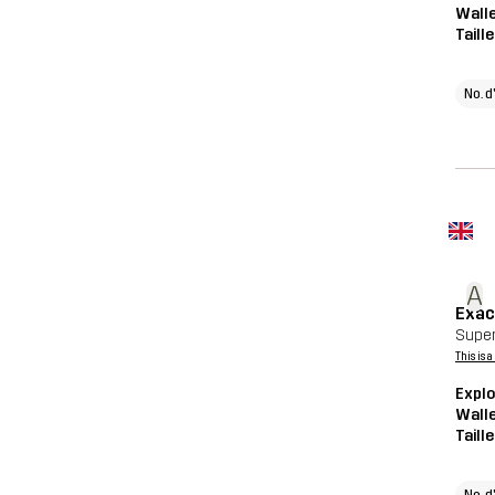
Wall
Taill
No. d
A
Exac
Super 
This is 
Explo
Wall
Taill
No. d