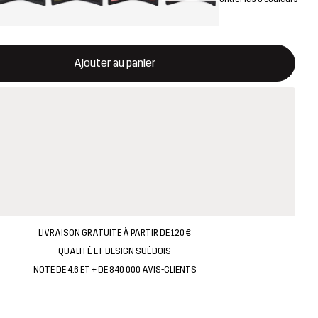
rira une fenêtre modale confirmant un nouvel article dans le panie
disponible
Ajouter au panier
LIVRAISON GRATUITE À PARTIR DE 120 €
QUALITÉ ET DESIGN SUÉDOIS
NOTE DE 4,6 ET + DE 840 000 AVIS-CLIENTS