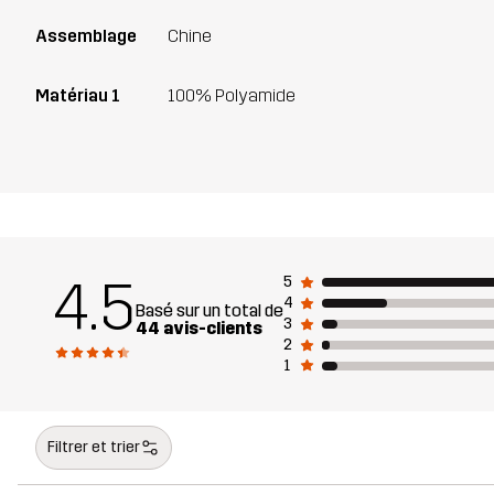
Assemblage
Chine
Matériau 1
100% Polyamide
4.5
5
4
Basé sur un total de
3
44 avis-clients
2
1
Filtrer et trier