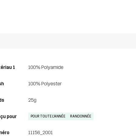
ériau 1
100% Polyamide
sh
100% Polyester
ds
25g
çu pour
POUR TOUTE L'ANNÉE
RANDONNÉE
méro
11156_2001