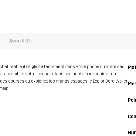
Avis
(4.5)
 et pliable, il se glisse facilement dans votre poche ou votre sac
Mat
vez rassembler votre monnaie dans une poche à monnaie et un
 des courses ou exploriez les grands espaces, le Explor Card Wallet
Me
main.
Poi
Con
Nu