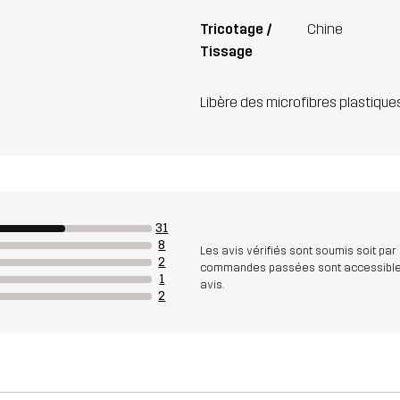
Tricotage /
Chine
Tissage
Libère des microfibres plastique
31
8
Les avis vérifiés sont soumis soit par
2
commandes passées sont accessibles. A
1
avis.
2