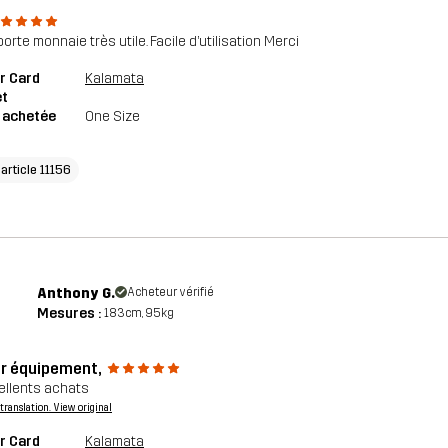
porte monnaie très utile. Facile d’utilisation Merci
r Card
Kalamata
et
e achetée
One Size
'article 11156
Anthony G.
Acheteur vérifié
Mesures :
183cm, 95kg
r équipement,
ellents achats
a translation. View original
r Card
Kalamata