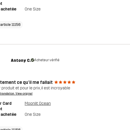
et
e achetée
One Size
'article 11156
Antony C.
Acheteur vérifié
tement ce qu’il me fallait
produit et pour le prix, il est incroyable
a translation. View original
r Card
Moonlit Ocean
et
e achetée
One Size
'article 11156