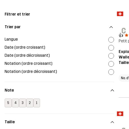
Filtrer et trier
Trier par
C
👍
Langue
Petit 
Date (ordre croissant)
Explo
Date (ordre décroissant)
Wall
Taill
Notation (ordre croissant)
Notation (ordre décroissant)
No. d
Note
5
4
3
2
1
Taille