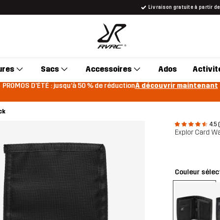
Livraison gratuite à partir d
ures
Sacs
Accessoires
Ados
Activit
PROMOS D'ÉTÉ : jusqu’à 50 % de réduction
À découvrir maintenant
ck
4.5 
Explor Card Wa
Couleur sélec