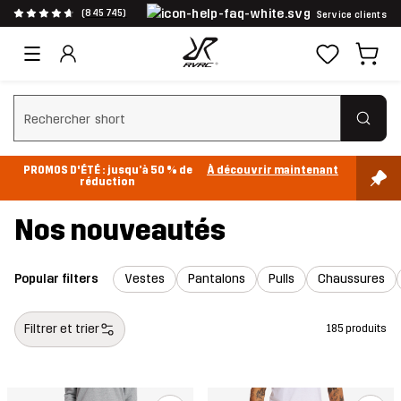
(845 745)
Service clients
Effacer la recherche
PROMOS D'ÉTÉ : jusqu’à 50 % de
À découvrir maintenant
réduction
Nos nouveautés
Popular filters
Vestes
Pantalons
Pulls
Chaussures
Filtrer et trier
185 produits