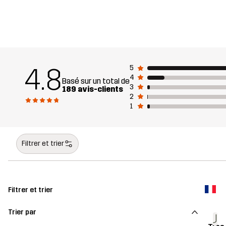
4.8
5
4
Basé sur un total de
3
189 avis-clients
2
1
Filtrer et trier
Filtrer et trier
Trier par
J