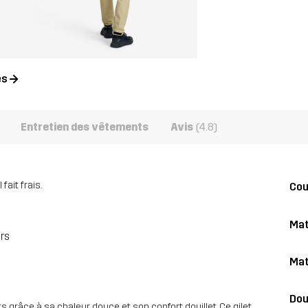
es
Entretien des vêtements
Avis
(4.8)
fait frais.
Co
Mat
urs
Mat
Dou
ts grâce à sa chaleur douce et son confort douillet. Ce gilet