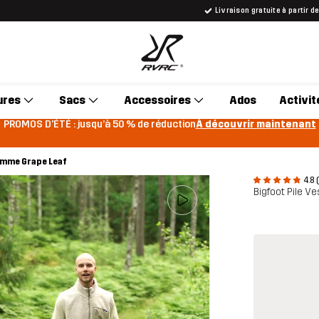
Livraison gratuite à partir d
ures
Sacs
Accessoires
Ados
Activit
PROMOS D'ÉTÉ : jusqu’à 50 % de réduction
À découvrir maintenant
omme Grape Leaf
4.8 
Bigfoot Pile 