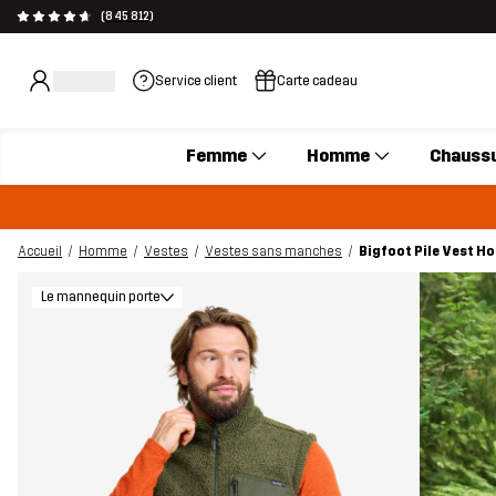
(845 812)
Service client
Carte cadeau
Femme
Homme
Chauss
Accueil
Homme
Vestes
Vestes sans manches
Bigfoot Pile Vest H
Le mannequin porte