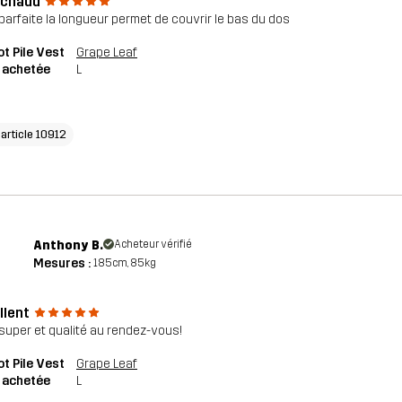
 chaud
e parfaite la longueur permet de couvrir le bas du dos
ot Pile Vest
Grape Leaf
e achetée
L
'article 10912
Anthony B.
Acheteur vérifié
Mesures :
185cm, 85kg
llent
e super et qualité au rendez-vous!
ot Pile Vest
Grape Leaf
e achetée
L