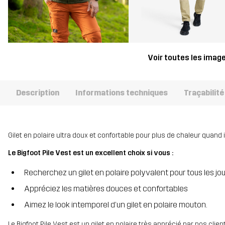
Voir toutes les imag
Description
Informations techniques
Traçabilité
Gilet en polaire ultra doux et confortable pour plus de chaleur quand il 
Le Bigfoot Pile Vest est un excellent choix si vous :
Recherchez un gilet en polaire polyvalent pour tous les jo
Appréciez les matières douces et confortables
Aimez le look intemporel d’un gilet en polaire mouton.
Le Bigfoot Pile Vest est un gilet en polaire très apprécié par nos clien