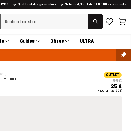
e 120 €
Qualité et design suédois
Note de 4,6 et + de 840 000 avis-clients
Effacer la recherche
és
Guides
Offres
ULTRA
(189)
OUTLET
Vest Homme
85 €
25 €
- économisez
60 €