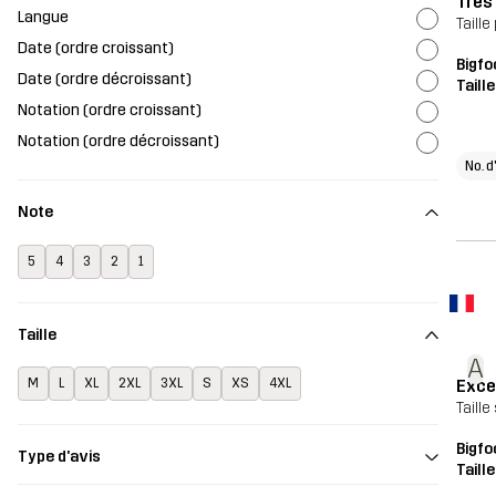
Tres
Langue
Taill
Date (ordre croissant)
Bigfo
Date (ordre décroissant)
Taill
Notation (ordre croissant)
Notation (ordre décroissant)
No. d
Note
5
4
3
2
1
Taille
A
Exce
M
L
XL
2XL
3XL
S
XS
4XL
Taill
Bigfo
Type d'avis
Taill