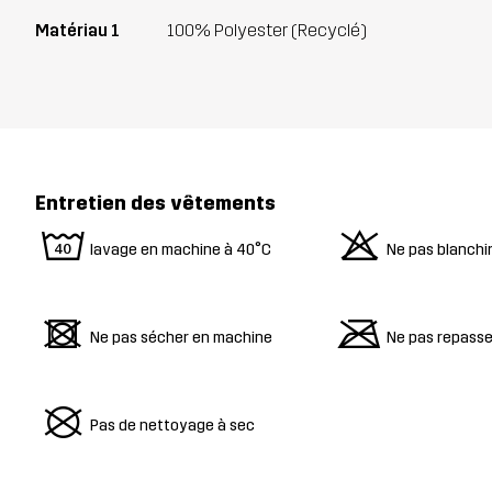
Matériau 1
100% Polyester (Recyclé)
Entretien des vêtements
8
o
lavage en machine à 40°C
Ne pas blanchi
d
m
Ne pas sécher en machine
Ne pas repasse
U
Pas de nettoyage à sec