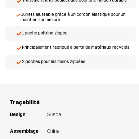
Traitement anti-boulochage pour une finition durable
Ourlets ajustable grâce à un cordon élastique pour un
maintien sur mesure
1 poche poitrine zippée
Principalement fabriqué à partir de matériaux recyclés
2 poches pour les mains zippées
Traçabilité
Design
Suède
Assemblage
Chine