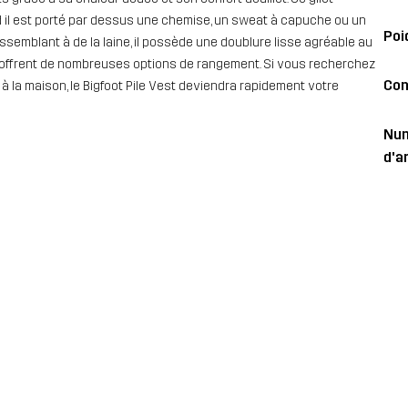
d il est porté par dessus une chemise, un sweat à capuche ou un
Poi
essemblant à de la laine, il possède une doublure lisse agréable au
us offrent de nombreuses options de rangement. Si vous recherchez
Con
u à la maison, le Bigfoot Pile Vest deviendra rapidement votre
Nu
d'ar