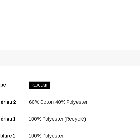
upe
REGULAR
ériau 2
60% Coton, 40% Polyester
ériau 1
100% Polyester (Recyclé)
blure 1
100% Polyester