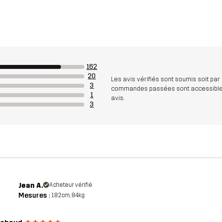
162
20
Les avis vérifiés sont soumis soit par
3
commandes passées sont accessibles. A
1
avis.
3
Jean A.
Acheteur vérifié
Mesures :
182cm, 84kg