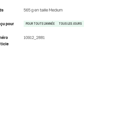
ds
565 g en taille Medium
çu pour
POUR TOUTE L'ANNÉE
TOUS LES JOURS
méro
10912_2881
ticle