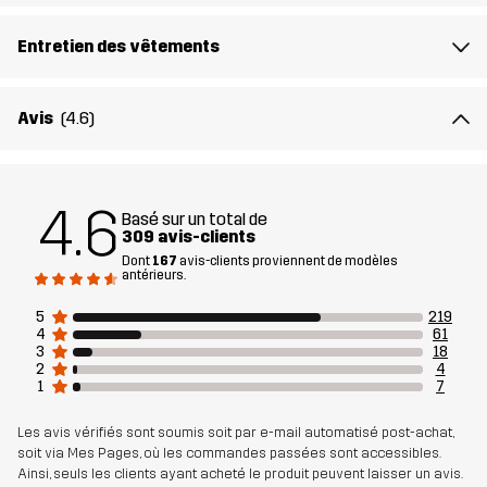
gonflant
Entretien des vêtements
Pouvoir de
650
remplissage
Avis
(4.6)
Poids
1050 g en taille Medium
4.6
Conçu pour
POUR TOUTE L'ANNÉE
TOUS LES JOURS
Basé sur un total de
309 avis-clients
Dont
167
avis-clients proviennent de modèles
Numéro
10748_2703
antérieurs.
d'article
5
219
4
61
3
18
Modèles
Modèle antérieur
2
4
Voir l'historique des modèles
ici
1
7
Les avis vérifiés sont soumis soit par e-mail automatisé post-achat,
soit via Mes Pages, où les commandes passées sont accessibles.
Ainsi, seuls les clients ayant acheté le produit peuvent laisser un avis.