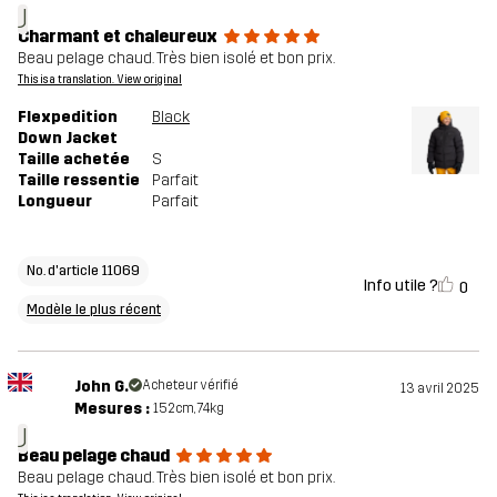
J
Charmant et chaleureux
Beau pelage chaud. Très bien isolé et bon prix.
This is a translation. View original
Flexpedition
Black
Down Jacket
Taille achetée
S
Taille ressentie
Parfait
Longueur
Parfait
No. d'article 11069
Info utile ?
0
Modèle le plus récent
John G.
Acheteur vérifié
13 avril 2025
Mesures :
152cm, 74kg
J
Beau pelage chaud
Beau pelage chaud. Très bien isolé et bon prix.