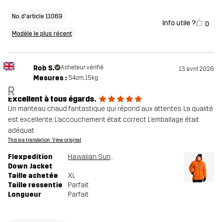
No. d'article 11069
Info utile ?
0
Modèle le plus récent
Rob S.
Acheteur vérifié
13 avril 2026
Mesures :
54cm, 15kg
R
Excellent à tous égards.
Un manteau chaud fantastique qui répond aux attentes. La qualité
est excellente. L’accouchement était correct L’emballage était
adéquat
This is a translation. View original
Flexpedition
Hawaiian Sunset
Down Jacket
Taille achetée
XL
Taille ressentie
Parfait
Longueur
Parfait