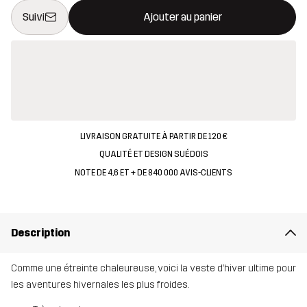
Ce bouton ouvrira une fenêtre modale confirmant un nouvel artic
{{taille}} non disponible
Suivi
Ajouter au panier
LIVRAISON GRATUITE À PARTIR DE 120 €
QUALITÉ ET DESIGN SUÉDOIS
NOTE DE 4,6 ET + DE 840 000 AVIS-CLIENTS
Description
Comme une étreinte chaleureuse, voici la veste d’hiver ultime pour
les aventures hivernales les plus froides.