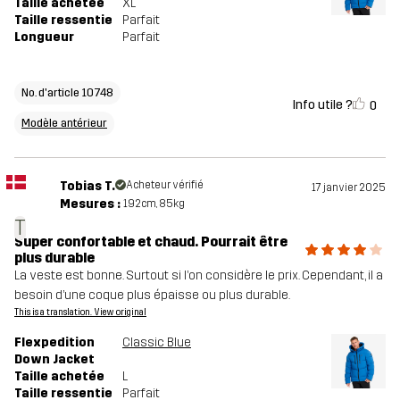
Taille achetée
XL
Taille ressentie
Parfait
Longueur
Parfait
No. d'article 10748
Info utile ?
0
Modèle antérieur
Tobias T.
Acheteur vérifié
17 janvier 2025
Mesures :
192cm, 85kg
T
Super confortable et chaud. Pourrait être
plus durable
La veste est bonne. Surtout si l’on considère le prix. Cependant, il a
besoin d’une coque plus épaisse ou plus durable.
This is a translation. View original
Flexpedition
Classic Blue
Down Jacket
Taille achetée
L
Taille ressentie
Parfait