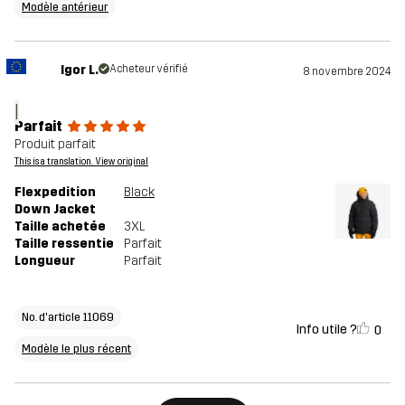
Modèle antérieur
Igor L.
Acheteur vérifié
8 novembre 2024
I
Parfait
Produit parfait
This is a translation. View original
Flexpedition
Black
Down Jacket
Taille achetée
3XL
Taille ressentie
Parfait
Longueur
Parfait
No. d'article 11069
Info utile ?
0
Modèle le plus récent