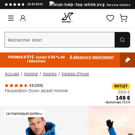
(845 834)
Service clients
Effacer la recherche
PROMOS D'ÉTÉ : jusqu’à 50 % de
À découvrir maintenant
réduction
Accueil
Homme
Vestes
Vestes d'hiver
4.6 (309)
OUTLET
Flexpedition Down Jacket Homme
299 €
149 €
- économisez
150 €
Le mannequin porte