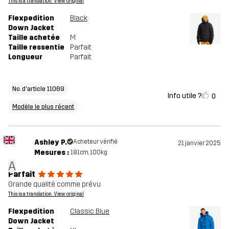
This is a translation. View original
Flexpedition
Black
Down Jacket
Taille achetée
M
Taille ressentie
Parfait
Longueur
Parfait
No. d'article 11069
Info utile ?
0
Modèle le plus récent
Ashley P.
Acheteur vérifié
21 janvier 2025
Mesures :
181cm, 100kg
A
Parfait
Grande qualité comme prévu
This is a translation. View original
Flexpedition
Classic Blue
Down Jacket