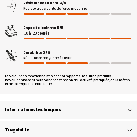
Résistance au vent
3/5
DWR sans PFC pour plus de déperlance et de durabilité, ce qui en
Résiste à des vents de force moyenne
fait votre compagnon le plus fidèle lorsque le froid arrive !
Le mannequin
fait 182 cm pèse 85 kg et porte du L
Capacité isolante
5/5
-10 à -20 degrés
Coupe
REGULAR
Durabilité
3/5
Remplissage 2
100% Polyester
Résistance moyenne à l'usure
Remplissage
90% Duvet, 10% Plumes
La valeur des fonctionnalités est par rapport aux autres produits
RevolutionRace et peut varier en fonction de l'activité pratiquée, de la météo
et de la fréquence cardiaque.
Matériau 1
88% Polyamide (Recyclé), 12%
Élasthanne
Informations techniques
Doublure 1
100% Polyester
Traçabilité
Indice de
650% Cuin