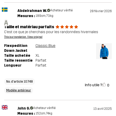
Abdelrahman W.
Acheteur vérifié
28 février 2026
Mesures :
189cm, 73kg
A
Taille et matériau parfaits
C’est ce que je cherchais pour les randonnées hivernales
This is a translation. View original
Flexpedition
Classic Blue
Down Jacket
Taille achetée
XL
Taille ressentie
Parfait
Longueur
Parfait
No. d'article 10748
Info utile ?
0
Modèle antérieur
John G.
Acheteur vérifié
13 avril 2025
Mesures :
152cm, 74kg