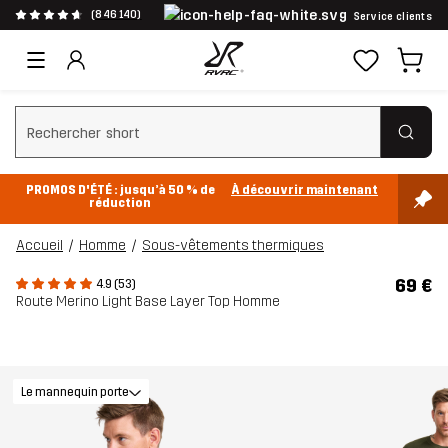
(846 140)
Service clients
Effacer la recherche
PROMOS D'ÉTÉ : jusqu’à 50 % de
À découvrir maintenant
réduction
Accueil
Homme
Sous-vêtements thermiques
69 €
4.9 (53)
Route Merino Light Base Layer Top Homme
Le mannequin porte