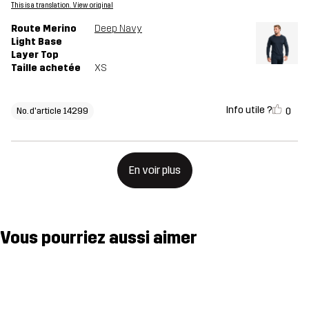
This is a translation. View original
Route Merino
Deep Navy
Light Base
Layer Top
Taille achetée
XS
Info utile ?
0
No. d'article 14299
En voir plus
Vous pourriez aussi aimer