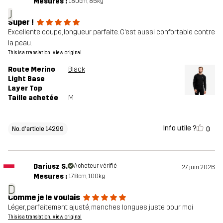
Mesures :
180cm, 85kg
J
Super !
Excellente coupe, longueur parfaite. C’est aussi confortable contre
la peau.
This is a translation. View original
Route Merino
Black
Light Base
Layer Top
Taille achetée
M
Info utile ?
0
No. d'article 14299
Dariusz S.
Acheteur vérifié
27 juin 2026
Mesures :
178cm, 100kg
D
Comme je le voulais
Léger, parfaitement ajusté, manches longues juste pour moi
This is a translation. View original