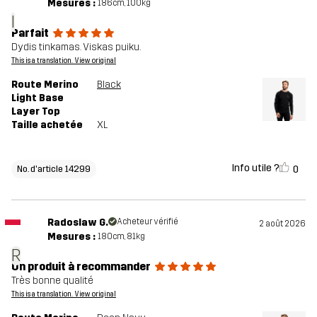
Mesures :
186cm, 100kg
I
Parfait
Dydis tinkamas. Viskas puiku.
This is a translation. View original
Route Merino
Black
Light Base
Layer Top
Taille achetée
XL
Info utile ?
0
No. d'article 14299
Radoslaw G.
Acheteur vérifié
2 août 2026
Mesures :
180cm, 81kg
R
Un produit à recommander
Très bonne qualité
This is a translation. View original