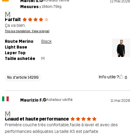
Marcel S.
Acheteur vérifié
12 mai 2026
Mesures :
184cm, 79kg
M
Parfait
Ça va bien.
This is a translation. View original
Route Merino
Black
Light Base
Layer Top
Taille achetée
M
Info utile ?
0
No. d'article 14299
Maurizio F.
Acheteur vérifié
11 mai 2026
M
Chaud et haute performance
Première couche très confortable, facile à laver et avec des
performances adéquates. La taille XS est parfaite.