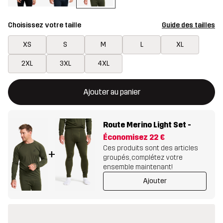
Choisissez votre taille
Guide des tailles
XS
S
M
L
XL
2XL
3XL
4XL
Ce bouton ouvrira une fenêtre modale confirmant un nouvel artic
{{taille}} non disponible
Ajouter au panier
Route Merino Light Set
-
Économisez
22 €
Ces produits sont des articles
+
groupés, complétez votre
ensemble maintenant!
Ajouter