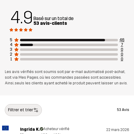
(Recyclé)
4.9
Basé sur un total de
Poids
237 g en taille Medium
53 avis-clients
Conçu pour
POUR TOUTE L'ANNÉE
5
46
4
7
3
0
Numéro
14299_2891
2
0
d'article
1
0
Les avis vérifiés sont soumis soit par e-mail automatisé post-achat,
soit via Mes Pages, où les commandes passées sont accessibles.
Ainsi, seuls les clients ayant acheté le produit peuvent laisser un avis.
Filtrer et trier
53 Avis
Ingrida K.
Acheteur vérifié
22 mars 2026