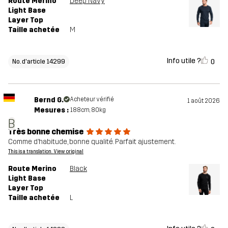
Route Merino
Deep Navy
Light Base
Layer Top
Taille achetée
M
Info utile ?
0
No. d'article 14299
Bernd G.
Acheteur vérifié
1 août 2026
Mesures :
188cm, 80kg
B
Très bonne chemise
Comme d’habitude, bonne qualité. Parfait ajustement.
This is a translation. View original
Route Merino
Black
Light Base
Layer Top
Taille achetée
L