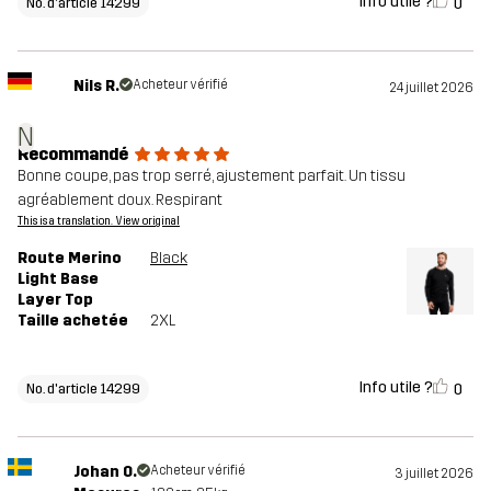
Info utile ?
0
No. d'article 14299
Nils R.
Acheteur vérifié
24 juillet 2026
N
Recommandé
Bonne coupe, pas trop serré, ajustement parfait. Un tissu
agréablement doux. Respirant
This is a translation. View original
Route Merino
Black
Light Base
Layer Top
Taille achetée
2XL
Info utile ?
0
No. d'article 14299
Johan O.
Acheteur vérifié
3 juillet 2026