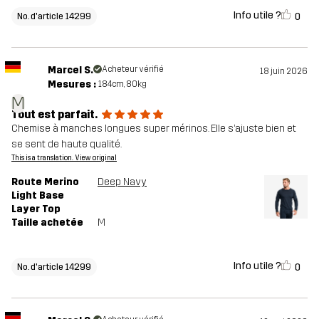
Info utile ?
0
No. d'article 14299
Marcel S.
Acheteur vérifié
18 juin 2026
Mesures :
184cm, 80kg
M
Tout est parfait.
Chemise à manches longues super mérinos. Elle s’ajuste bien et
se sent de haute qualité.
This is a translation. View original
Route Merino
Deep Navy
Light Base
Layer Top
Taille achetée
M
Info utile ?
0
No. d'article 14299