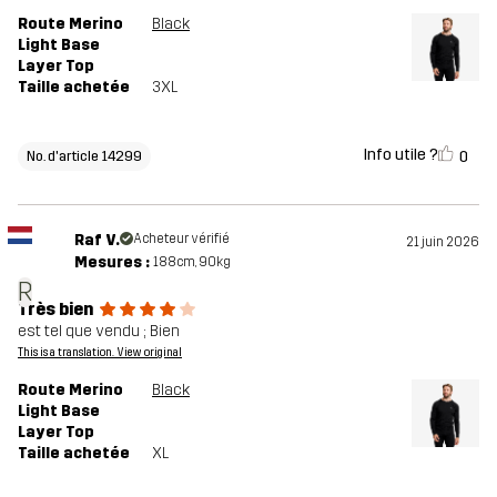
Route Merino
Black
Light Base
Layer Top
Taille achetée
3XL
Info utile ?
0
No. d'article 14299
Raf V.
Acheteur vérifié
21 juin 2026
Mesures :
188cm, 90kg
R
Très bien
est tel que vendu ; Bien
This is a translation. View original
Route Merino
Black
Light Base
Layer Top
Taille achetée
XL