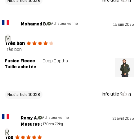
Info utile ?
0
No. d'article 10028
Mohamed B.
Acheteur vérifié
15 juin 2025
M
Très bon
Très bon
Fusion Fleece
Deep Depths
Taille achetée
L
Info utile ?
0
No. d'article 10028
Remy A.
Acheteur vérifié
21 avril 2025
Mesures :
170cm, 72kg
R
Top