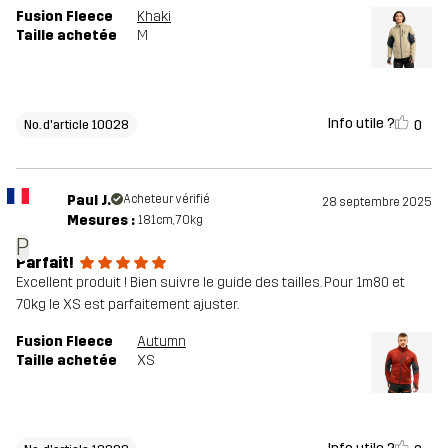
Fusion Fleece
Khaki
Taille achetée
M
Info utile ?
0
No. d'article 10028
Paul J.
Acheteur vérifié
28 septembre 2025
Mesures :
181cm, 70kg
P
Parfait!
Excellent produit ! Bien suivre le guide des tailles. Pour 1m80 et
70kg le XS est parfaitement ajuster.
Fusion Fleece
Autumn
Taille achetée
XS