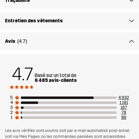
Traçabilité
Matériau 2
92% Polyester, 8% Élasthanne
Entretien des vêtements
Poids
493 g en taille Medium
Avis
(4.7)
Durabilité
Éléments recyclés
En savoir plus ici
Conçu pour
POUR TOUTE L'ANNÉE
RANDONNÉE
4.7
Basé sur un total de
6 485 avis-clients
Numéro
10028_2685
d'article
5
4 932
4
1 191
3
197
2
76
1
89
Les avis vérifiés sont soumis soit par e-mail automatisé post-achat,
soit via Mes Pages, où les commandes passées sont accessibles.