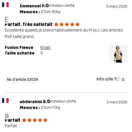
Emmanuel P.
Acheteur vérifié
5 mars 2026
Mesures :
172cm, 80kg
E
Parfait. Très satisfait
Excellente qualité, je prend habituellement du M ou L. Les articles
RVR taille grand.
Fusion Fleece
Khaki
Taille achetée
S
Info utile ?
0
No. d'article 10028
abderahim B.
Acheteur vérifié
2 mars 2026
Mesures :
170cm, 70kg
a
Parfait
Parfait