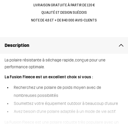
LIVRAISON GRATUITE À PARTIR DE 120 €
QUALITÉ ET DESIGN SUÉDOIS
NOTE DE 4,6 ET + DE 840 000 AVIS-CLIENTS
Description
La polaire résistante à séchage rapide, conçue pour une
performance optimale.
La Fusion Fleece est un excellent choix si vous :
Recherchez une polaire de poids moyen avec de
nombreuses possibilités
Soumettez votre équipement outdoor à beaucoup d’usure
Avez besoin d’une polaire adaptée à un mode de vie actif.
La Fusion Fleece est une polaire robuste très populaire avec un