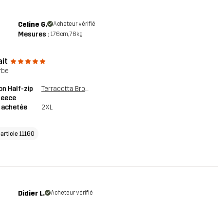
Celine G.
Acheteur vérifié
Mesures :
176cm, 76kg
ait
rbe
n Half-zip
Terracotta Brown/Cypress
Fleece
e achetée
2XL
'article 11160
Didier L.
Acheteur vérifié