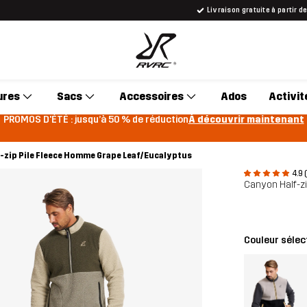
Livraison gratuite à partir d
ures
Sacs
Accessoires
Ados
Activit
PROMOS D'ÉTÉ : jusqu’à 50 % de réduction
À découvrir maintenant
-zip Pile Fleece Homme Grape Leaf/Eucalyptus
4.9 
Canyon Half-z
Couleur sélec