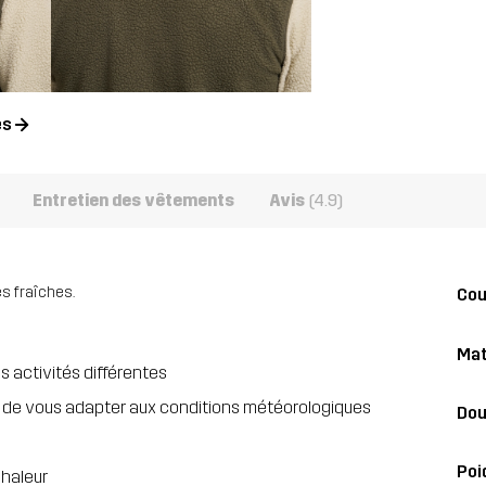
es
Entretien des vêtements
Avis
(4.9)
es fraîches.
Co
Mat
 activités différentes
 de vous adapter aux conditions météorologiques
Dou
Poi
chaleur