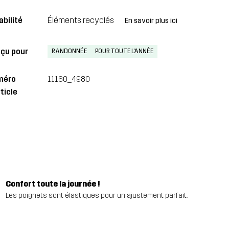
abilité
Éléments recyclés
En savoir plus ici
çu pour
RANDONNÉE
POUR TOUTE L'ANNÉE
méro
11160_4980
ticle
Confort toute la journée !
Les poignets sont élastiques pour un ajustement parfait.