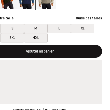
re taille
Guide des tailles
S
M
L
XL
3XL
4XL
rira une fenêtre modale confirmant un nouvel article dans le panie
disponible
Ajouter au panier
LIVRAISON GRATUITE À PARTIR DE 120 €