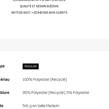
QUALITÉ ET DESIGN SUÉDOIS
NOTE DE 4,6 ET + DE 840 000 AVIS-CLIENTS
upe
REGULAR
ériau
100% Polyester (Recyclé)
blure
95% Polyester (Recyclé), 5% Polyester
ds
541 g en taille Medium