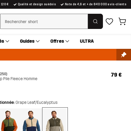
e 120 €
Qualité et design suédois
Note de 4,6 et + de 840 000 avis-clients
Effacer la recherche
és
Guides
Offres
ULTRA
79 €
(250)
ip Pile Fleece Homme
tionnée:
Grape Leaf/Eucalyptus