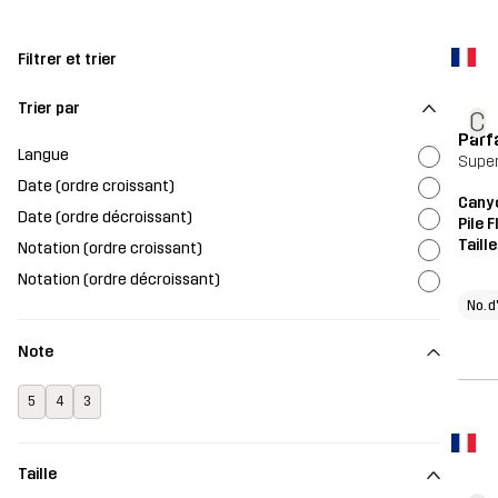
Filtrer et trier
Trier par
C
Parf
Langue
Supe
Date (ordre croissant)
Canyo
Date (ordre décroissant)
Pile 
Taill
Notation (ordre croissant)
Notation (ordre décroissant)
No. d
Note
5
4
3
Taille