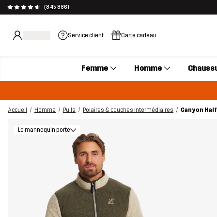
(845 886)
Service client
Carte cadeau
Femme
Homme
Chauss
Accueil
Homme
Pulls
Polaires & couches intermédiaires
Canyon Half
Le mannequin porte