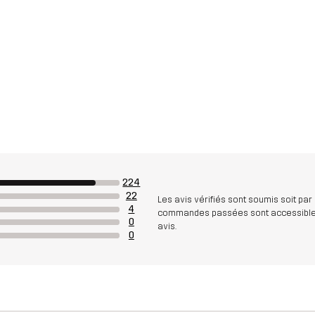
224
22
Les avis vérifiés sont soumis soit par
4
commandes passées sont accessibles. A
0
avis.
0