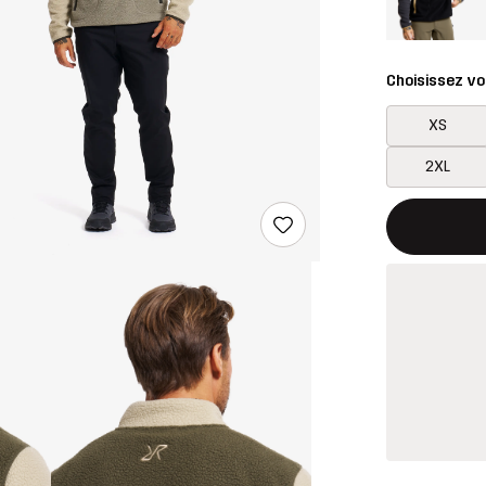
Choisissez vot
XS
2XL
Ce bouton ouv
{{taille}} non 