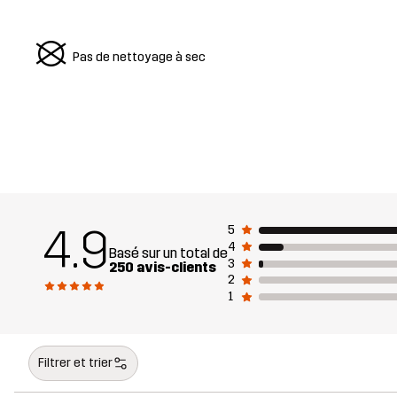
U
Pas de nettoyage à sec
4.9
5
4
Basé sur un total de
3
250 avis-clients
2
1
Filtrer et trier