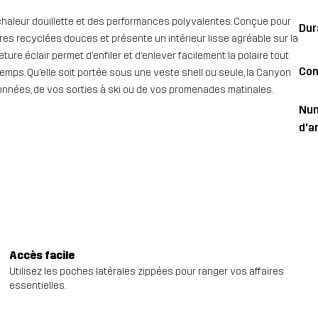
 chaleur douillette et des performances polyvalentes. Conçue pour
Dur
ères recyclées douces et présente un intérieur lisse agréable sur la
ure éclair permet d’enfiler et d’enlever facilement la polaire tout
Con
temps. Qu’elle soit portée sous une veste shell ou seule, la Canyon
ndonnées, de vos sorties à ski ou de vos promenades matinales.
Nu
d'ar
Accès facile
Utilisez les poches latérales zippées pour ranger vos affaires
essentielles.