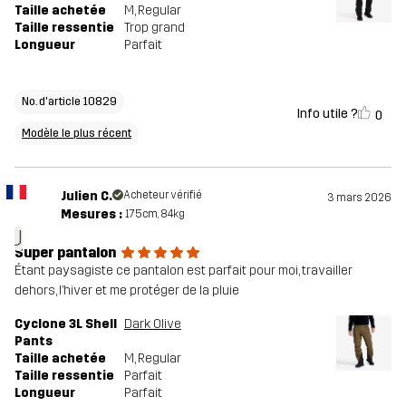
Taille achetée
M
, Regular
Taille ressentie
Trop grand
Longueur
Parfait
No. d'article 10829
Info utile ?
0
Modèle le plus récent
Julien C.
Acheteur vérifié
3 mars 2026
Mesures :
175cm, 84kg
J
Super pantalon
Étant paysagiste ce pantalon est parfait pour moi, travailler
dehors, l’hiver et me protéger de la pluie
Cyclone 3L Shell
Dark Olive
Pants
Taille achetée
M
, Regular
Taille ressentie
Parfait
Longueur
Parfait