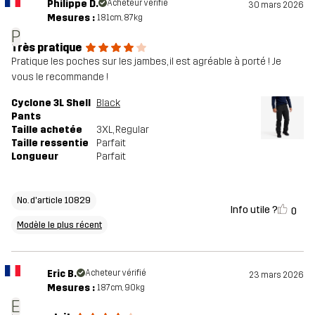
Philippe D.
Acheteur vérifié
30 mars 2026
Mesures :
181cm, 87kg
Numéro
10829_2666
P
Très pratique
d'article
Pratique les poches sur les jambes, il est agréable à porté ! Je
vous le recommande !
Modèles
Modèle le plus récent
Voir l'historique des modèles
ici
Cyclone 3L Shell
Black
Pants
Taille achetée
3XL
, Regular
Taille ressentie
Parfait
Longueur
Parfait
No. d'article 10829
Info utile ?
0
Modèle le plus récent
Eric B.
Acheteur vérifié
23 mars 2026
Mesures :
187cm, 90kg
E