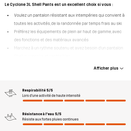
Le Cyclone 3L Shell Pants est un excellent choix si vous :
Voulez un pantalon résistant aux intempéries qui convient à
toutes les activités, de la randonnée par temps frais au ski.
Préférez les équipements de plein air haut de gamme, avec
des fonctions et des matériaux avancés
Marchez à un rythme soutenu et avez besoin d’un pantalon
Shell qui respire et ventile bien.
Vous passez du temps dans des zones reculées où il est
Afficher plus
essentiel d’être repérable.
Le Cyclone 3L Shell Pants est notre pantalon polyvalent haute
performance, conçu pour vous garder au sec dans les conditions
Respirabilité
5/5
Lors d'une activité de haute intensité
météorologiques difficiles de la montagne tout au long de l’année.
Ce pantalon shell 3 couches est fabriqué à partir de matériaux
recyclés et est imperméable, coupe-vent et très respirant grâce à
Résistance à l'eau
5/5
la membrane Hypershell® Pro. Les coutures entièrement étanches,
Résiste aux fortes pluies continues
les fermetures éclair hydrofuges et le traitement DWR ajoutent