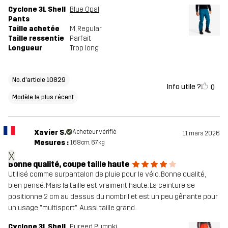
Cyclone 3L Shell
Blue Opal
Pants
Taille achetée
M
, Regular
Taille ressentie
Parfait
Longueur
Trop long
No. d'article 10829
Info utile ?
0
Modèle le plus récent
Xavier S.
Acheteur vérifié
11 mars 2026
Mesures :
168cm, 67kg
X
Bonne qualité, coupe taille haute
Utilisé comme surpantalon de pluie pour le vélo. Bonne qualité,
bien pensé. Mais la taille est vraiment haute. La ceinture se
positionne 2 cm au dessus du nombril et est un peu gênante pour
un usage "multisport". Aussi taille grand.
Cyclone 3L Shell
Pureed Pumpkin