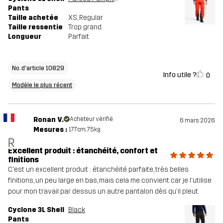
Pants
Taille achetée
XS
, Regular
Taille ressentie
Trop grand
Longueur
Parfait
No. d'article 10829
Info utile ?
0
Modèle le plus récent
Ronan V.
Acheteur vérifié
6 mars 2026
Mesures :
177cm, 75kg
R
Excellent produit : étanchéité, confort et
finitions
C'est un excellent produit : étanchéité parfaite, très belles
finitions, un peu large en bas, mais cela me convient car je l'utilise
pour mon travail par dessus un autre pantalon dès qu'il pleut.
Cyclone 3L Shell
Black
Pants