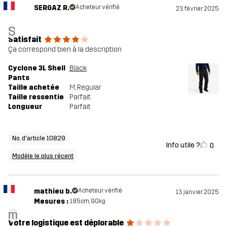
SERGAZ R.
Acheteur vérifié
23 février 2025
S
Satisfait
Ça correspond bien à la description
Cyclone 3L Shell
Black
Pants
Taille achetée
M
, Regular
Taille ressentie
Parfait
Longueur
Parfait
No. d'article 10829
Info utile ?
0
Modèle le plus récent
mathieu b.
Acheteur vérifié
13 janvier 2025
Mesures :
185cm, 90kg
m
Votre logistique est déplorable