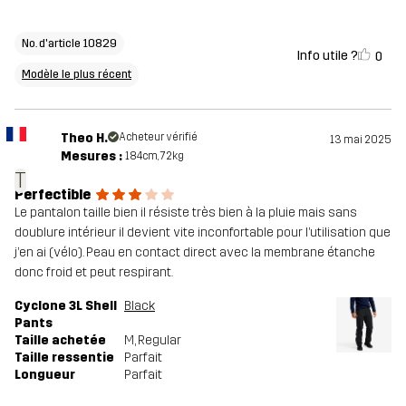
No. d'article 10829
Info utile ?
0
Modèle le plus récent
Theo H.
Acheteur vérifié
13 mai 2025
Mesures :
184cm, 72kg
T
Perfectible
Le pantalon taille bien il résiste très bien à la pluie mais sans
doublure intérieur il devient vite inconfortable pour l’utilisation que
j’en ai (vélo). Peau en contact direct avec la membrane étanche
donc froid et peut respirant.
Cyclone 3L Shell
Black
Pants
Taille achetée
M
, Regular
Taille ressentie
Parfait
Longueur
Parfait