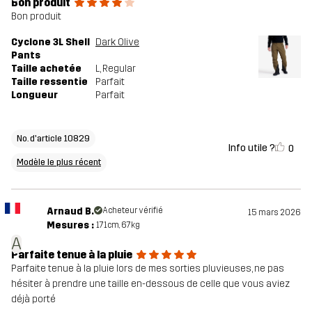
Bon produit
Bon produit
Cyclone 3L Shell
Dark Olive
Pants
Taille achetée
L
, Regular
Taille ressentie
Parfait
Longueur
Parfait
No. d'article 10829
Info utile ?
0
Modèle le plus récent
Arnaud B.
Acheteur vérifié
15 mars 2026
Mesures :
171cm, 67kg
A
Parfaite tenue à la pluie
Parfaite tenue à la pluie lors de mes sorties pluvieuses, ne pas
hésiter à prendre une taille en-dessous de celle que vous aviez
déjà porté