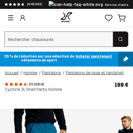
(846 653)
Service clients
Effacer la recherche
25 % de réduction sur une sélection de
Acheter maintenant
vêtements de sport
Accueil
Homme
Pantalons
Pantalons de pluie et hardshell
169 €
4.5 (4 914)
Cyclone 3L Shell Pants Homme