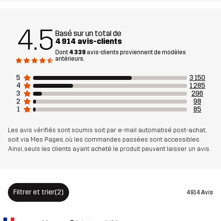
Matériau 1
85% Polyamide (Recyclé), 15%
4.5
Élasthanne
Basé sur un total de
4 914 avis-clients
Dont
4 339
avis-clients proviennent de modèles
Face arrière du
100% Polyester
antérieurs.
matériau 1
5
3 150
4
1 285
3
296
Matériau 2
100% Polyamide
2
98
1
85
Doublure
95% Polyester (Recyclé), 5% Polyester
Les avis vérifiés sont soumis soit par e-mail automatisé post-achat,
soit via Mes Pages, où les commandes passées sont accessibles.
Membrane
Colonne d'eau : 20 000 mm
Ainsi, seuls les clients ayant acheté le produit peuvent laisser un avis.
Respirabilité : 20 000 g/m²/24h
Durabilité
Éléments recyclés
En savoir plus ici
Filtrer et trier
(2)
4 914 Avis
Conçu pour
RANDONNÉE
POUR TOUTE L'ANNÉE