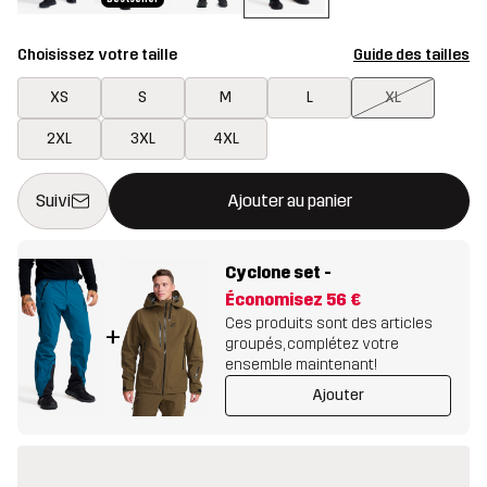
Choisissez votre taille
Guide des tailles
XS
S
M
L
XL
2XL
3XL
4XL
Ce bouton ouvrira une fenêtre modale confirmant un nouvel artic
{{taille}} non disponible
Suivi
Ajouter au panier
Cyclone set
-
Économisez
56 €
Ces produits sont des articles
+
groupés, complétez votre
ensemble maintenant!
Ajouter