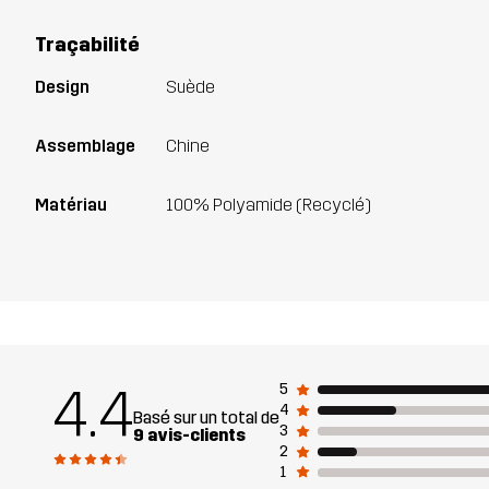
Traçabilité
Design
Suède
Assemblage
Chine
Matériau
100% Polyamide (Recyclé)
4.4
5
4
Basé sur un total de
3
9 avis-clients
2
1