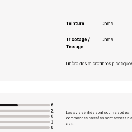
Teinture
Chine
Tricotage /
Chine
Tissage
Libère des microfibres plastique
6
2
Les avis vérifiés sont soumis soit par
0
commandes passées sont accessibles. A
1
avis.
0