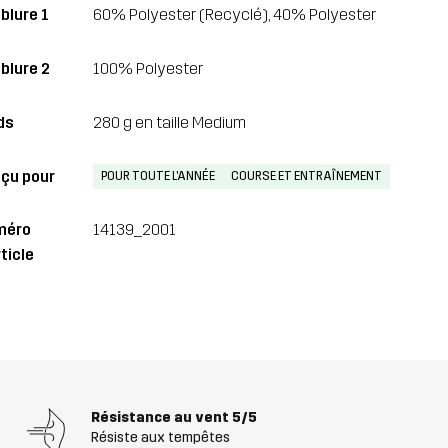
blure 1
60% Polyester (Recyclé), 40% Polyester
blure 2
100% Polyester
ds
280 g en taille Medium
çu pour
POUR TOUTE L'ANNÉE
COURSE ET ENTRAÎNEMENT
méro
14139_2001
ticle
Résistance au vent
5/5
Résiste aux tempêtes