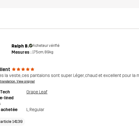
Ralph B.
Acheteur vérifié
Mesures :
175cm, 89kg
llent
ès la veste, ces pantalons sont super. Léger, chaud et excellent pour la 
a translation. View original
 Tech
Grape Leaf
e-lined
s
e achetée
L
, Regular
'article 14139