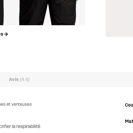
es
Avis
(4.4)
ches et venteuses.
Co
Mat
fier la respirabilité