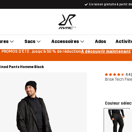
Livraison gratuite à partir d
ures
Sacs
Accessoires
Ados
Activit
PROMOS D'ÉTÉ : jusqu’à 50 % de réduction
À découvrir maintenant
-lined Pants Homme Black
4.4 
Brisk Tech Fl
Couleur sélec