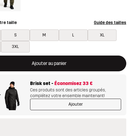
re taille
Guide des tailles
S
M
L
XL
3XL
rira une fenêtre modale confirmant un nouvel article dans le panie
disponible
Ajouter au panier
Brisk set
-
Économisez
33 €
Ces produits sont des articles groupés,
+
complétez votre ensemble maintenant!
Ajouter