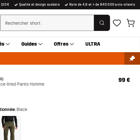
e 120 €
Qualité et design suédois
Note de 4,6 et + de 840 000 avis-clients
Effacer la recherche
és
Guides
Offres
ULTRA
99 €
(9)
eece-lined Pants Homme
tionnée:
Black