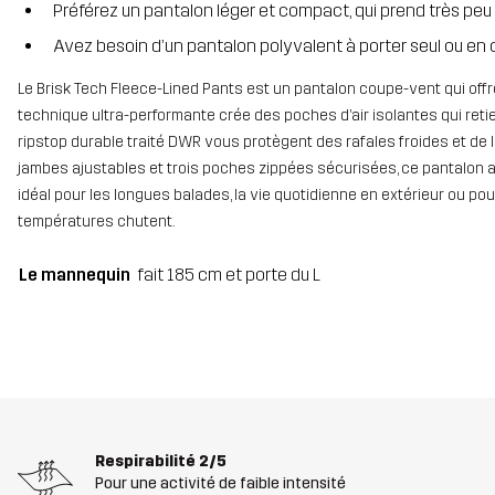
Préférez un pantalon léger et compact, qui prend très peu
Avez besoin d’un pantalon polyvalent à porter seul ou en
Le Brisk Tech Fleece-Lined Pants est un pantalon coupe-vent qui offre 
technique ultra-performante crée des poches d’air isolantes qui ret
ripstop durable traité DWR vous protègent des rafales froides et de l
jambes ajustables et trois poches zippées sécurisées, ce pantalon allie 
idéal pour les longues balades, la vie quotidienne en extérieur ou p
températures chutent.
Le mannequin
fait 185 cm et porte du L
Respirabilité
2/5
Pour une activité de faible intensité