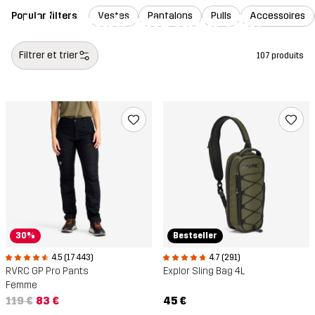
Idées cadeaux pour elle
Popular filters
Vestes
Pantalons
Pulls
Accessoires
Filtrer et trier
107 produits
30%
Bestseller
4.5 (17 443)
4.7 (291)
RVRC GP Pro Pants
Explor Sling Bag 4L
Femme
119 €
83 €
45 €