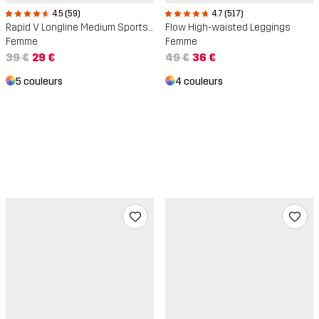
4.5 (59)
4.7 (517)
Rapid V Longline Medium Sports Bra
Flow High-waisted Leggings
Femme
Femme
39 €
29 €
49 €
36 €
5 couleurs
4 couleurs