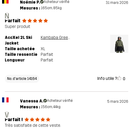
Noémie P.
Acheteur vérifié
31 mars 2026
Mesures :
165cm, 85kg
N
Parfait
Super produit
AccXel 2L Ski
Kambaba Green/Black
Jacket
Taille achetée
XL
Taille ressentie
Parfait
Longueur
Parfait
Info utile ?
0
No. d'article 14164
Vanessa A.
Acheteur vérifié
5 mars 2026
Mesures :
156cm, 44kg
V
Parfait !
Très satisfaite de cette veste.