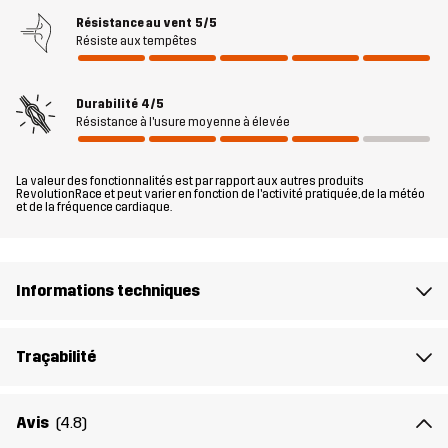
en montagne : jupe pare-neige, capuche compatible avec un
Résistance au vent
5/5
Résiste aux tempêtes
casque, poche pour forfait de ski et manches avec passe-pouces.
La coupe est légèrement plus ample pour plus de confort et de
flexibilité, et le réflecteur intégré Recco® permet d’être localisé en
Durabilité
4/5
cas d’urgence. Lisse, durable et protectrice – la AccXel 2L Ski
Résistance à l'usure moyenne à élevée
Jacket est votre alliée pour profiter pleinement des journées sur
les pistes.
La valeur des fonctionnalités est par rapport aux autres produits
RevolutionRace et peut varier en fonction de l'activité pratiquée, de la météo
et de la fréquence cardiaque.
Le mannequin
fait 174 cm et porte du S
Coupe
RELAXED
Informations techniques
Matériau 1
58% Polyester, 42% Polyester (Recyclé)
Traçabilité
Matériau 2
80% Polyamide, 20% Élasthanne
Avis
(4.8)
Doublure 1
95% Polyester (Recyclé), 5% Polyester