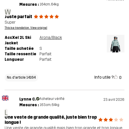
Mesures :
164cm, 64kg
W
Juste parfait
Super
This is a translation. View original
AccXel 2L Ski
Arona/Black
Jacket
Taille achetée
S
Taille ressentie
Parfait
Longueur
Parfait
Info utile ?
0
No. d'article 14164
Lynne C.
Acheteur vérifié
23 avril 2026
Mesures :
163cm, 64kg
L
Une veste de grande qualité, juste bien trop
longue !
Une veste de grande qualité mais bien trop grande et trop longue