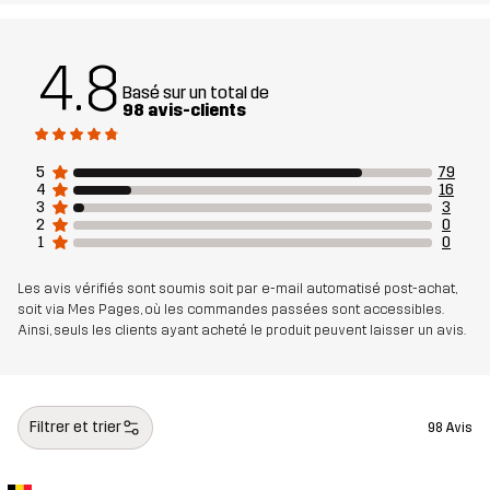
Doublure 2
100% Polyester
4.8
Membrane
Colonne d'eau : 20 000 mm
Basé sur un total de
98 avis-clients
Respirabilité : 10 000 g/m²/24h
5
79
Poids
940 g en taille Medium
4
16
3
3
2
0
Conçu pour
SKI ALPIN
1
0
Les avis vérifiés sont soumis soit par e-mail automatisé post-achat,
Numéro
14164_4135
soit via Mes Pages, où les commandes passées sont accessibles.
d'article
Ainsi, seuls les clients ayant acheté le produit peuvent laisser un avis.
Filtrer et trier
98 Avis