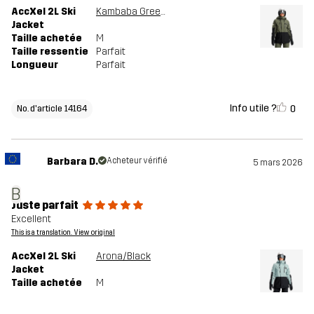
AccXel 2L Ski
Kambaba Green/Black
Jacket
Taille achetée
M
Taille ressentie
Parfait
Longueur
Parfait
Info utile ?
0
No. d'article 14164
Barbara D.
Acheteur vérifié
5 mars 2026
B
Juste parfait
Excellent
This is a translation. View original
AccXel 2L Ski
Arona/Black
Jacket
Taille achetée
M