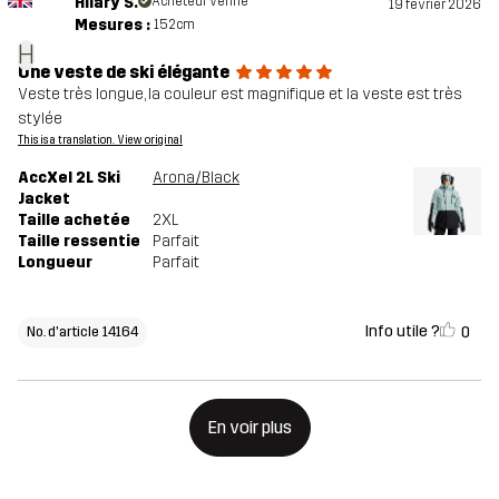
Hilary S.
Acheteur vérifié
19 février 2026
Mesures :
152cm
H
Une veste de ski élégante
Veste très longue, la couleur est magnifique et la veste est très
stylée
This is a translation. View original
AccXel 2L Ski
Arona/Black
Jacket
Taille achetée
2XL
Taille ressentie
Parfait
Longueur
Parfait
Info utile ?
0
No. d'article 14164
En voir plus