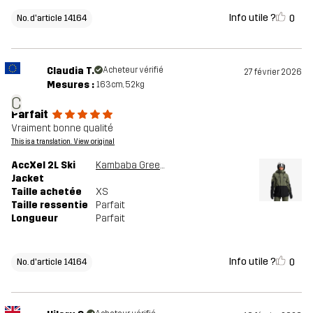
Info utile ?
0
No. d'article 14164
Claudia T.
Acheteur vérifié
27 février 2026
Mesures :
163cm, 52kg
C
Parfait
Vraiment bonne qualité
This is a translation. View original
AccXel 2L Ski
Kambaba Green/Black
Jacket
Taille achetée
XS
Taille ressentie
Parfait
Longueur
Parfait
Info utile ?
0
No. d'article 14164