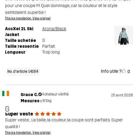
pour une coupe M. Quel dommage, car la couleur et le style
semblaient superbe !
This is a translation. View original
AccXel 2L Ski
Arona/Black
Jacket
Taille achetée
S
Taille ressentie
Parfait
Longueur
Trop long
Info utile ?
0
No. d'article 14164
Grace C.
Acheteur vérifié
15 avril 2026
Mesures :
63kg
G
Super veste
Super veste, . La taille, la couleur, la coupe sont parfaits. Super
qualité !
This is a translation. View original