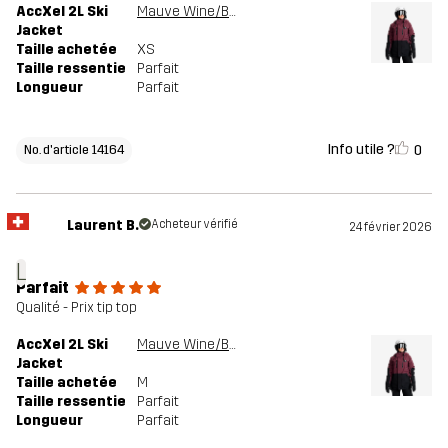
AccXel 2L Ski
Mauve Wine/Black
Jacket
Taille achetée
XS
Taille ressentie
Parfait
Longueur
Parfait
Info utile ?
0
No. d'article 14164
Laurent B.
Acheteur vérifié
24 février 2026
L
Parfait
Qualité - Prix tip top
AccXel 2L Ski
Mauve Wine/Black
Jacket
Taille achetée
M
Taille ressentie
Parfait
Longueur
Parfait