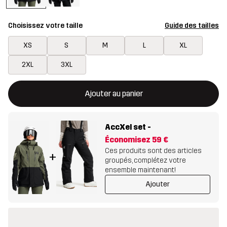
Choisissez votre taille
Guide des tailles
XS
S
M
L
XL
2XL
3XL
Ce bouton ouvrira une fenêtre modale confirmant un nouvel artic
{{taille}} non disponible
Ajouter au panier
AccXel set
-
Économisez
59 €
Ces produits sont des articles
+
groupés, complétez votre
ensemble maintenant!
Ajouter