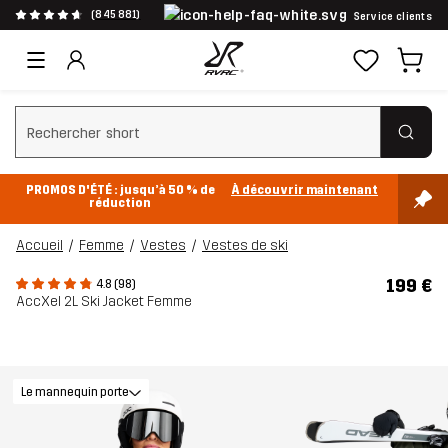
(845 881)
Service clients
Effacer la recherche
PROMOS D'ÉTÉ : jusqu’à 50 % de
À découvrir maintenant
réduction
Accueil
Femme
Vestes
Vestes de ski
199 €
4.8 (98)
AccXel 2L Ski Jacket Femme
Le mannequin porte