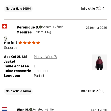
Info utile ?
0
No. d'article 14164
Véronique D.
Acheteur vérifié
23 février 2026
Mesures :
170cm, 80kg
V
Parfait
Superbe
AccXel 2L Ski
Mauve Wine/Black
Jacket
Taille achetée
L
Taille ressentie
Trop petit
Longueur
Parfait
Info utile ?
0
No. d'article 14164
Wen M.
Acheteur vérifié
4 août 2026