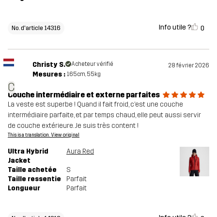
Info utile ?
0
No. d'article 14316
Christy S.
Acheteur vérifié
28 février 2026
Mesures :
165cm, 55kg
C
Couche intermédiaire et externe parfaites
La veste est superbe ! Quand il fait froid, c’est une couche
intermédiaire parfaite, et par temps chaud, elle peut aussi servir
de couche extérieure. Je suis très content !
This is a translation. View original
Ultra Hybrid
Aura Red
Jacket
Taille achetée
S
Taille ressentie
Parfait
Longueur
Parfait