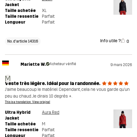
Jacket
Taille achetée
XL
Taille ressentie
Parfait
Longueur
Parfait
Info utile ?
0
No. d'article 14316
Mariette W.
Acheteur vérifié
9 mars 2026
M
Veste très légère. Idéal pour la randonnée.
J’aime beaucoup le matériel. Cependant, cela ne vous garde qu’un
peu au chaud. Je dirais 10 degrés +.
This is a translation. View original
Ultra Hybrid
Aura Red
Jacket
Taille achetée
M
Taille ressentie
Parfait
Longueur
Parfait