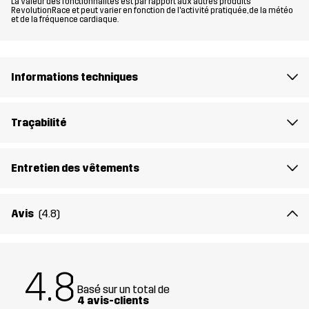
La valeur des fonctionnalités est par rapport aux autres produits
RevolutionRace et peut varier en fonction de l'activité pratiquée, de la météo
et de la fréquence cardiaque.
Le mannequin
fait 174 cm et porte du S
Coupe
REGULAR
Informations techniques
Matériau 1
100% Polyamide (Recyclé)
Traçabilité
Matériau 2
91% Polyester (Recyclé), 9% Élasthanne
Entretien des vêtements
Remplissage 1
60% Polyester (Recyclé), 40% Polyester
Poids
302 g en taille Medium
Avis
(4.8)
Conçu pour
ESCALADE & ALPINISME
POUR TOUTE L'ANNÉE
4.8
Numéro
14316_2453
Basé sur un total de
d'article
4 avis-clients