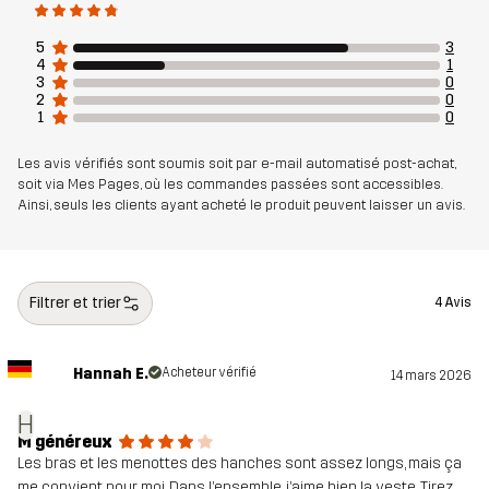
5
3
4
1
3
0
2
0
1
0
Les avis vérifiés sont soumis soit par e-mail automatisé post-achat,
soit via Mes Pages, où les commandes passées sont accessibles.
Ainsi, seuls les clients ayant acheté le produit peuvent laisser un avis.
Filtrer et trier
4 Avis
Hannah E.
Acheteur vérifié
14 mars 2026
H
M généreux
Les bras et les menottes des hanches sont assez longs, mais ça
me convient pour moi. Dans l’ensemble, j’aime bien la veste. Tirez