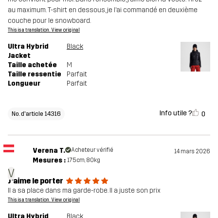
au maximum. T-shirt en dessous, je l’ai commandé en deuxième
couche pour le snowboard.
This is a translation. View original
Ultra Hybrid
Black
Jacket
Taille achetée
M
Taille ressentie
Parfait
Longueur
Parfait
Info utile ?
0
No. d'article 14316
Verena T.
Acheteur vérifié
14 mars 2026
Mesures :
175cm, 80kg
V
J’aime le porter
Il a sa place dans ma garde-robe. Il a juste son prix
This is a translation. View original
Ultra Hybrid
Black