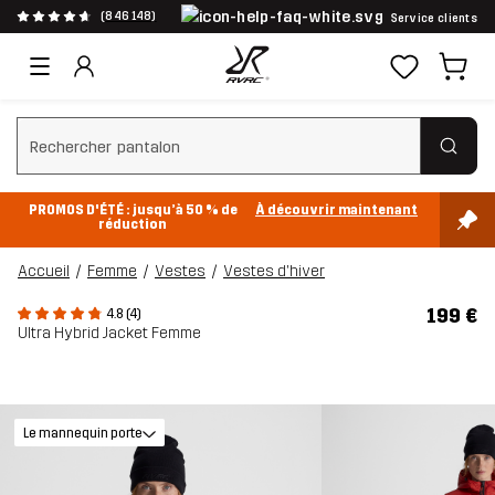
(846 148)
Service clients
Effacer la recherche
PROMOS D'ÉTÉ : jusqu’à 50 % de
À découvrir maintenant
réduction
Accueil
Femme
Vestes
Vestes d'hiver
199 €
4.8 (4)
Ultra Hybrid Jacket Femme
Le mannequin porte