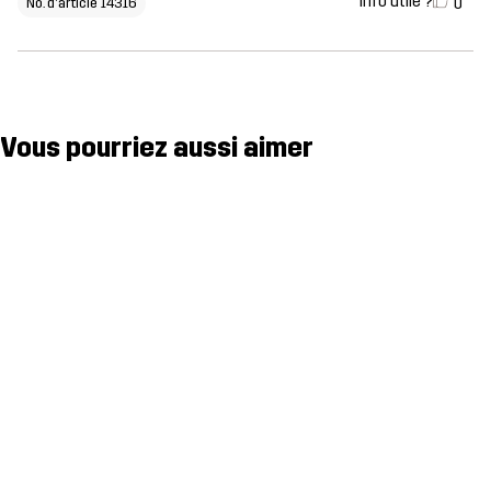
Info utile ?
0
No. d'article 14316
Vous pourriez aussi aimer