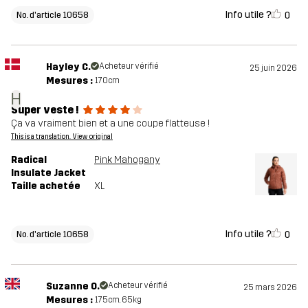
Info utile ?
0
No. d'article 10658
Hayley C.
Acheteur vérifié
25 juin 2026
Mesures :
170cm
H
Super veste !
Ça va vraiment bien et a une coupe flatteuse !
This is a translation. View original
Radical
Pink Mahogany
Insulate Jacket
Taille achetée
XL
Info utile ?
0
No. d'article 10658
Suzanne O.
Acheteur vérifié
25 mars 2026
Mesures :
175cm, 65kg