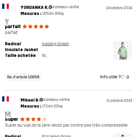
YORDANKA K.
Acheteur vérifié
14 octobre 2024
Mesures :
165cm, 95kg
Y
parfait
parfait
Radical
Iceberg Green
Insulate Jacket
Taille achetée
XL
Info utile ?
0
No. d'article 10658
Mikael B.
Acheteur vérifié
11 octobre 2024
Mesures :
172cm, 55kg
M
Super
Super au vue de la 1ere rando par contre pas très compressible
Radical
Porcelain Rose