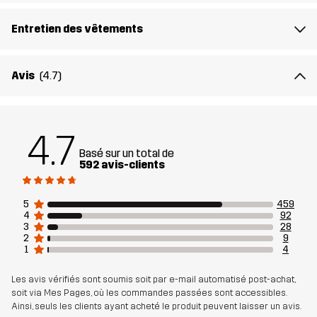
Entretien des vêtements
Matériau 2
95% Polyester, 5% Élasthanne
Remplissage 1
75% Polyester (Recyclé), 25% Polyester
Avis
(4.7)
Doublure 1
100% Polyester
4.7
Poids
539 g en taille Medium
Basé sur un total de
592 avis-clients
Durabilité
Éléments recyclés
En savoir plus ici
5
459
4
92
Conçu pour
3
28
POUR TOUTE L'ANNÉE
RANDONNÉE
2
9
1
4
Numéro
10658_2417
Les avis vérifiés sont soumis soit par e-mail automatisé post-achat,
d'article
soit via Mes Pages, où les commandes passées sont accessibles.
Ainsi, seuls les clients ayant acheté le produit peuvent laisser un avis.