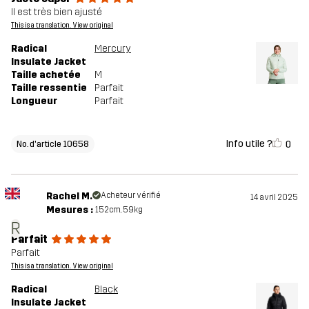
Il est très bien ajusté
This is a translation. View original
Radical
Mercury
Insulate Jacket
Taille achetée
M
Taille ressentie
Parfait
Longueur
Parfait
Info utile ?
0
No. d'article 10658
Rachel M.
Acheteur vérifié
14 avril 2025
Mesures :
152cm, 59kg
R
Parfait
Parfait
This is a translation. View original
Radical
Black
Insulate Jacket