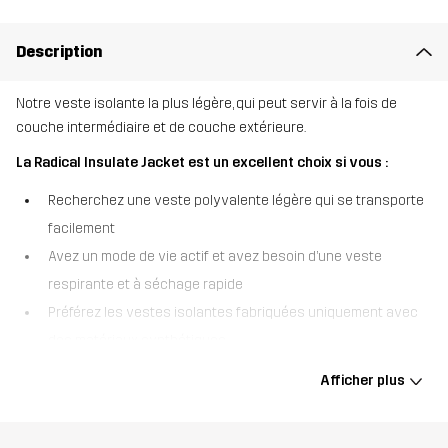
Description
Notre veste isolante la plus légère, qui peut servir à la fois de
couche intermédiaire et de couche extérieure.
La Radical Insulate Jacket est un excellent choix si vous :
Recherchez une veste polyvalente légère qui se transporte
facilement
Avez un mode de vie actif et avez besoin d’une veste
respirante et à séchage rapide
Préférez les vestes isolantes fabriquées uniquement avec
des matériaux synthétiques.
La Radical Insulate Jacket est une doudoune respirante et légère
Afficher plus
qui offre une chaleur confortable sans être encombrante. Cette
veste est principalement fabriquée à partir de matériaux recyclés