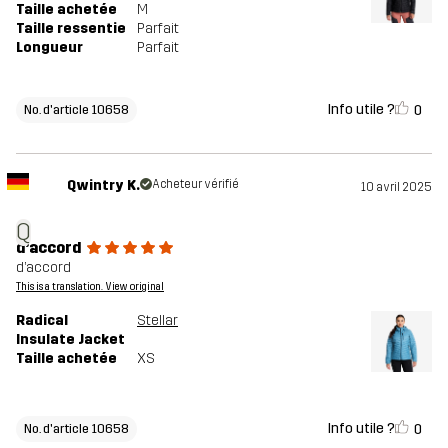
Taille achetée
M
Taille ressentie
Parfait
Longueur
Parfait
Info utile ?
0
No. d'article 10658
Qwintry K.
Acheteur vérifié
10 avril 2025
Q
d’accord
d’accord
This is a translation. View original
Radical
Stellar
Insulate Jacket
Taille achetée
XS
Info utile ?
0
No. d'article 10658