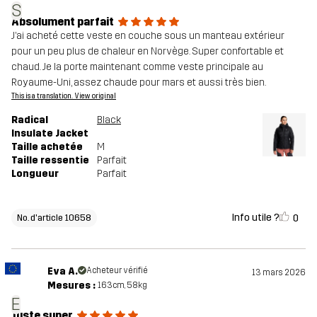
S
Absolument parfait
J’ai acheté cette veste en couche sous un manteau extérieur
pour un peu plus de chaleur en Norvège. Super confortable et
chaud. Je la porte maintenant comme veste principale au
Royaume-Uni, assez chaude pour mars et aussi très bien.
This is a translation. View original
Radical
Black
Insulate Jacket
Taille achetée
M
Taille ressentie
Parfait
Longueur
Parfait
Info utile ?
0
No. d'article 10658
Eva A.
Acheteur vérifié
13 mars 2026
Mesures :
163cm, 58kg
E
Juste super