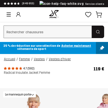
(846 653)
Service clients
Effacer la recherche
25 % de réduction sur une sélection de
Acheter maintenant
vêtements de sport
Accueil
Femme
Vestes
Vestes d'hiver
119 €
4.7 (592)
Radical Insulate Jacket Femme
Le mannequin porte