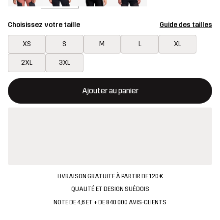
Choisissez votre taille
Guide des tailles
XS
S
M
L
XL
2XL
3XL
Ce bouton ouvrira une fenêtre modale confirmant un nouvel artic
{{taille}} non disponible
Ajouter au panier
LIVRAISON GRATUITE À PARTIR DE 120 €
QUALITÉ ET DESIGN SUÉDOIS
NOTE DE 4,6 ET + DE 840 000 AVIS-CLIENTS