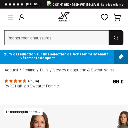
(846 653)
Service clients
Effacer la recherche
25 % de réduction sur une sélection de
Acheter maintenant
vêtements de sport
Accueil
Femme
Pulls
Vestes à capuche & Sweat-shirts
69 €
4.7 (84)
RVRC Half-zip Sweater Femme
Le mannequin porte