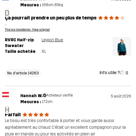
Mesures :
168cm, 89kg
D
Ça pourrait prendre un peu plus de temps
...
This is a translation. View original
RVRC Half-zip
Legion Blue
Sweater
Taille achetée
XL
Info utile ?
0
No. d'article 14263
Hannah W.
Acheteur vérifié
5 août 2026
Mesures :
172cm
H
Parfait
Le tissu est très confortable à porter et vous garde aussi
agréablement au chaud. C’était un excellent compagnon pour la
pluie en Irlande ou pour les activités en plein air