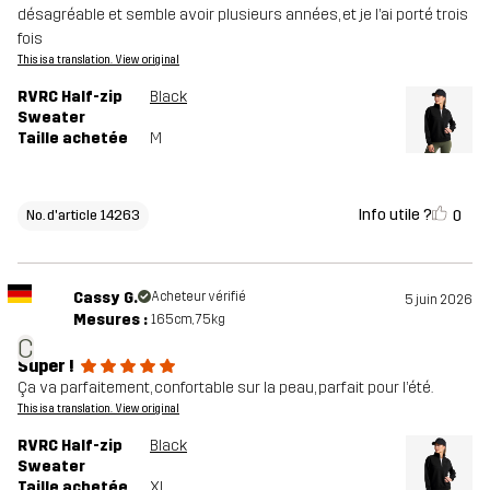
désagréable et semble avoir plusieurs années, et je l’ai porté trois
fois
This is a translation. View original
RVRC Half-zip
Black
Sweater
Taille achetée
M
Info utile ?
0
No. d'article 14263
Cassy G.
Acheteur vérifié
5 juin 2026
Mesures :
165cm, 75kg
C
Super !
Ça va parfaitement, confortable sur la peau, parfait pour l’été.
This is a translation. View original
RVRC Half-zip
Black
Sweater
Taille achetée
XL