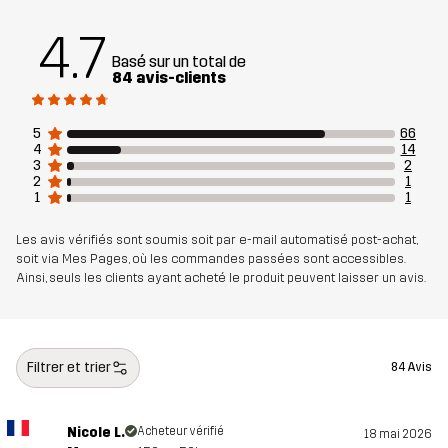
Matériau 1
70% Coton, 30% Polyester (Recyclé)
4.7
Basé sur un total de
Côtelé
95% Coton, 5% Élasthanne
84 avis-clients
Poids
250 g en taille Medium
5
66
4
14
3
2
Conçu pour
TOUS LES JOURS
2
1
1
1
Numéro
14263_2017
Les avis vérifiés sont soumis soit par e-mail automatisé post-achat,
d'article
soit via Mes Pages, où les commandes passées sont accessibles.
Ainsi, seuls les clients ayant acheté le produit peuvent laisser un avis.
Filtrer et trier
84 Avis
Nicole L.
Acheteur vérifié
18 mai 2026