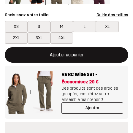
Choisissez votre taille
Guide des tailles
XS
S
M
L
XL
2XL
3XL
4XL
Ce bouton ouvrira une fenêtre modale confirmant un nouvel artic
{{taille}} non disponible
Ajouter au panier
RVRC Wide Set
-
Économisez
20 €
Ces produits sont des articles
+
groupés, complétez votre
ensemble maintenant!
Ajouter