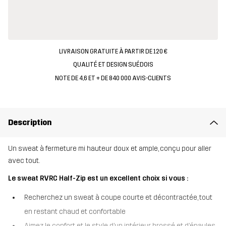
LIVRAISON GRATUITE À PARTIR DE 120 €
QUALITÉ ET DESIGN SUÉDOIS
NOTE DE 4,6 ET + DE 840 000 AVIS-CLIENTS
Description
Un sweat à fermeture mi hauteur doux et ample, conçu pour aller
avec tout.
Le sweat RVRC Half-Zip est un excellent choix si vous :
Recherchez un sweat à coupe courte et décontractée, tout
en restant chaud et confortable
Aimez le confort et le style d’un intérieur brossé et d’épaules