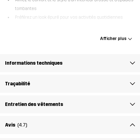
tombantes
Préférez un look épuré pour vos activités quotidiennes
Le sweat RVRC Half-Zip est un vêtement doux et polyvalent, avec
une coupe ample et des épaules tombantes pour une silhouette
Afficher plus
détendue et confortable. Confectionné dans un mélange de coton
ultra-doux avec un intérieur brossé, il offre une sensation
douillette sans compromettre le style. La fermeture à mi hauteur
Informations techniques
permet une ventilation facile et un enfilage rapide, tandis que son
design épuré le rend aussi adapté aux journées tranquilles en
ville qu’aux escapades en pleine nature. Enfilez-le après une
Traçabilité
randonnée ou associez-le à votre pantalon préféré du quotidien
— ce sweat est conçu pour le confort en toutes circonstances.
Entretien des vêtements
Le mannequin
fait 174 cm et porte du S
Avis
(4.7)
Coupe
REGULAR