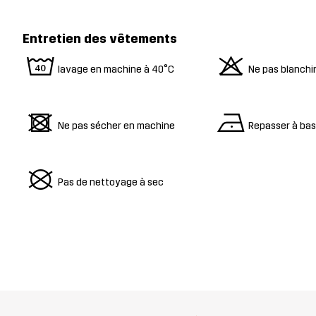
Entretien des vêtements
8
o
lavage en machine à 40°C
Ne pas blanchi
d
n
Ne pas sécher en machine
Repasser à ba
U
Pas de nettoyage à sec