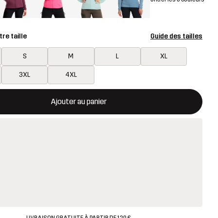
re taille
Guide des tailles
S
M
L
XL
3XL
4XL
rira une fenêtre modale confirmant un nouvel article dans le panie
disponible
Ajouter au panier
LIVRAISON GRATUITE À PARTIR DE 120 €