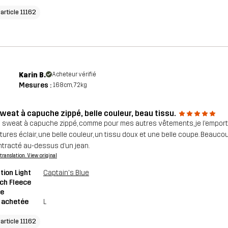
'article 11162
Karin B.
Acheteur vérifié
Mesures :
168cm, 72kg
sweat à capuche zippé, belle couleur, beau tissu.
li sweat à capuche zippé, comme pour mes autres vêtements, je l’empor
tures éclair, une belle couleur, un tissu doux et une belle coupe. Beauco
tracté au-dessus d’un jean.
a translation. View original
tion Light
Captain's Blue
ch Fleece
ie
e achetée
L
'article 11162