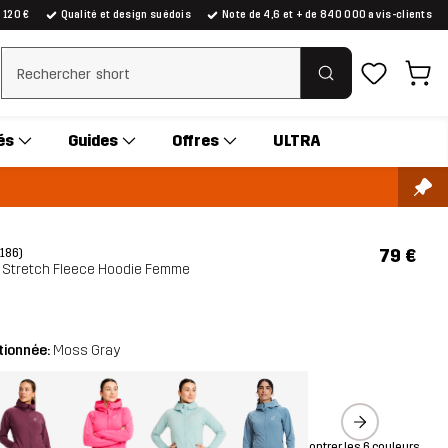
e 120 €
Qualité et design suédois
Note de 4,6 et + de 840 000 avis-clients
Effacer la recherche
és
Guides
Offres
ULTRA
79 €
(186)
t Stretch Fleece Hoodie Femme
tionnée:
Moss Gray
Montrer les 6 couleurs