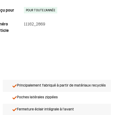
çu pour
POUR TOUTE L'ANNÉE
méro
11162_2869
ticle
Principalement fabriqué à partir de matériaux recyclés
Poches latérales zippées
Fermeture éclair intégrale à l’avant