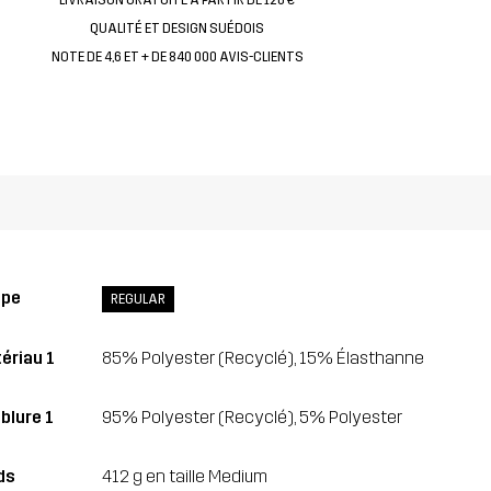
QUALITÉ ET DESIGN SUÉDOIS
NOTE DE 4,6 ET + DE 840 000 AVIS-CLIENTS
upe
REGULAR
ériau 1
85% Polyester (Recyclé), 15% Élasthanne
blure 1
95% Polyester (Recyclé), 5% Polyester
ds
412 g en taille Medium