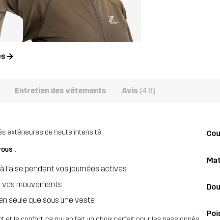
es
Entretien des vêtements
Avis
(4.8)
és extérieures de haute intensité.
Co
vous .
Mat
à l’aise pendant vos journées actives
e à vos mouvements
Dou
en seule que sous une veste
Poi
et le confort, ce qui en fait un choix parfait pour les passionnés