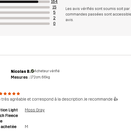
164
15
Les avis vérifiés sont soumis soit par
5
commandes passées sont accessibles. A
2
avis.
0
Nicolas B.
Acheteur vérifié
Mesures :
172cm, 66kg
 très agréable et correspond à la description Je recommande 👍
tion Light
Moss Gray
ch Fleece
ie
e achetée
M