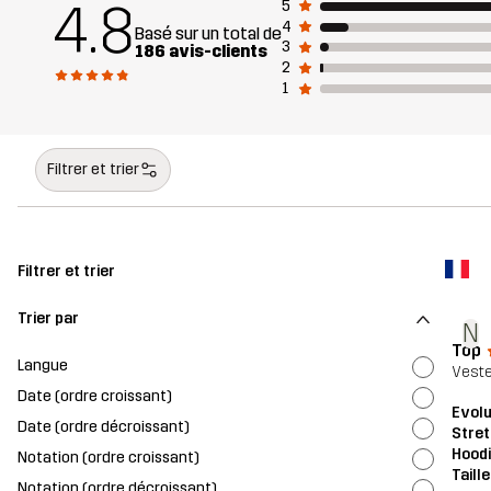
4.8
5
4
Basé sur un total de
3
186 avis-clients
2
1
Filtrer et trier
Filtrer et trier
Trier par
N
Top
Langue
Veste
Date (ordre croissant)
Evolu
Date (ordre décroissant)
Stret
Hood
Notation (ordre croissant)
Taill
Notation (ordre décroissant)