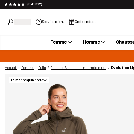
(845 822)
Service client
Carte cadeau
Femme
Homme
Chauss
Accueil
Femme
Pulls
Polaires & couches intermédiaires
Evolution L
Le mannequin porte