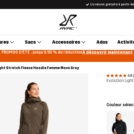
Livraison gratuite à partir d
ures
Sacs
Accessoires
Ados
Activit
PROMOS D'ÉTÉ : jusqu’à 50 % de réduction
À découvrir maintenant
ight Stretch Fleece Hoodie Femme Moss Gray
4.8 
Evolution Ligh
Couleur sélec