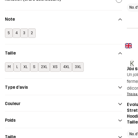
No. d
Note
5
4
3
2
Taille
K
M
L
XL
S
2XL
XS
4XL
3XL
Joli 
Un jo
ferme
Type d'avis
décon
This is 
Couleur
Evolu
Stret
Hood
Poids
Taill
No. d
Taille