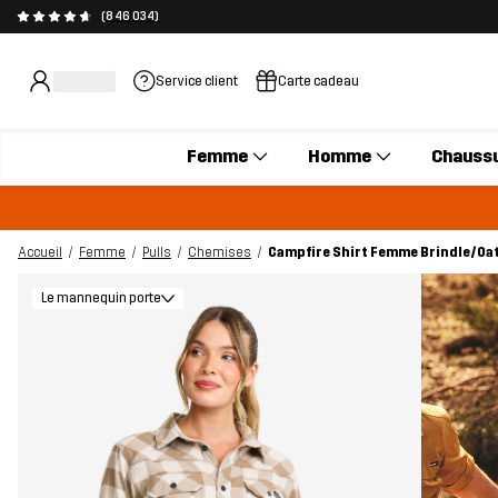
(846 034)
Service client
Carte cadeau
Femme
Homme
Chauss
Accueil
Femme
Pulls
Chemises
Campfire Shirt Femme Brindle/Oa
Le mannequin porte