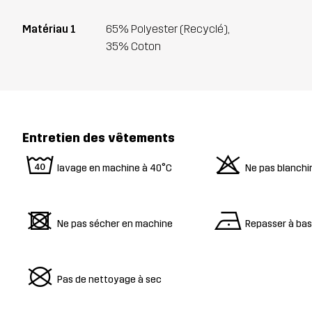
Matériau 1
65% Polyester (Recyclé),
35% Coton
Entretien des vêtements
8
o
lavage en machine à 40°C
Ne pas blanchi
d
n
Ne pas sécher en machine
Repasser à ba
U
Pas de nettoyage à sec