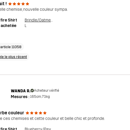
it !
elle chemise, nouvelle couleur sympa.
ire Shirt
Brindle/Oatmeal
e achetée
L
'article 11058
le le plus récent
WANDA R.
Acheteur vérifié
Mesures :
165cm, 73kg
rbe couleur
re ces chemises et cette couleur et belle chic et profonde.
ire Shirt
Blueberry/Peyote