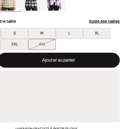
re taille
Guide des tailles
S
M
L
XL
3XL
4XL
rira une fenêtre modale confirmant un nouvel article dans le panie
disponible
Ajouter au panier
LIVRAISON GRATUITE À PARTIR DE 120 €