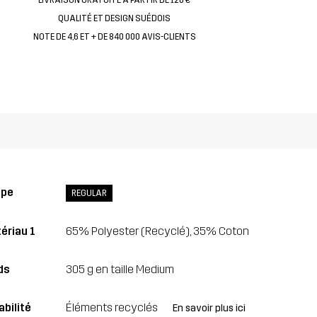
QUALITÉ ET DESIGN SUÉDOIS
NOTE DE 4,6 ET + DE 840 000 AVIS-CLIENTS
upe
REGULAR
ériau 1
65% Polyester (Recyclé), 35% Coton
ds
305 g en taille Medium
abilité
Éléments recyclés
En savoir plus ici