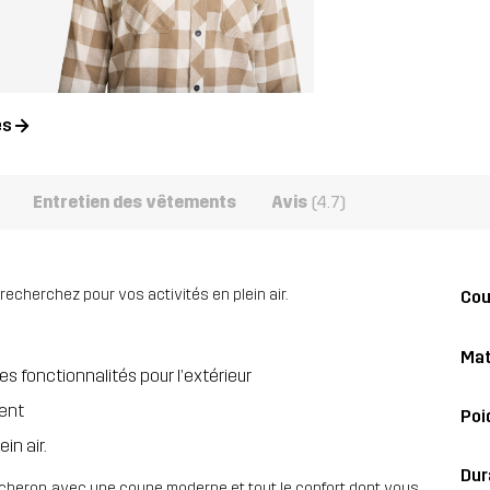
es
Entretien des vêtements
Avis
(4.7)
recherchez pour vos activités en plein air.
Co
Mat
s fonctionnalités pour l’extérieur
ent
Poi
in air.
Dur
ûcheron, avec une coupe moderne et tout le confort dont vous