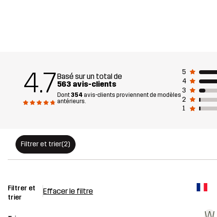
4.7
5
Basé sur un total de
4
563 avis-clients
3
Dont
354
avis-clients proviennent de modèles
2
antérieurs.
1
Filtrer et trier
(2)
Filtrer et
Effacer le filtre
trier
W