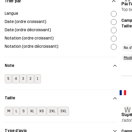
Trier par
Parfa
Top b
Langue
Campf
Date (ordre croissant)
Taill
Date (ordre décroissant)
Notation (ordre croissant)
Notation (ordre décroissant)
No. d
Modè
Note
5
4
3
2
1
Taille
W
M
L
S
XL
XS
2XL
3XL
Supe
J’ado
Type d'avis
Campf