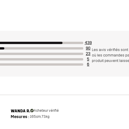
439
90
Les avis vérifiés sont
23
où les commandes pass
5
produit peuvent laisse
6
WANDA R.
Acheteur vérifié
Mesures :
165cm, 73kg