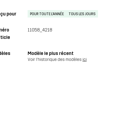
çu pour
POUR TOUTE L'ANNÉE
TOUS LES JOURS
méro
11058_4218
ticle
èles
Modèle le plus récent
Voir l'historique des modèles
ici