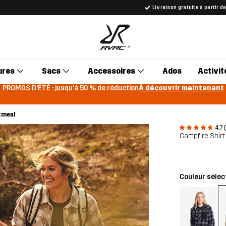
Livraison gratuite à partir d
ures
Sacs
Accessoires
Ados
Activit
PROMOS D'ÉTÉ : jusqu’à 50 % de réduction
À découvrir maintenant
tmeal
4.7 
Campfire Shir
Couleur sélec