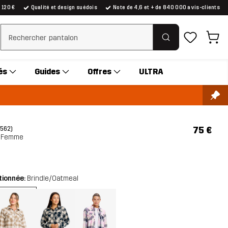
e 120 €
Qualité et design suédois
Note de 4,6 et + de 840 000 avis-clients
Effacer la recherche
és
Guides
Offres
ULTRA
75 €
(562)
t Femme
tionnée:
Brindle/Oatmeal