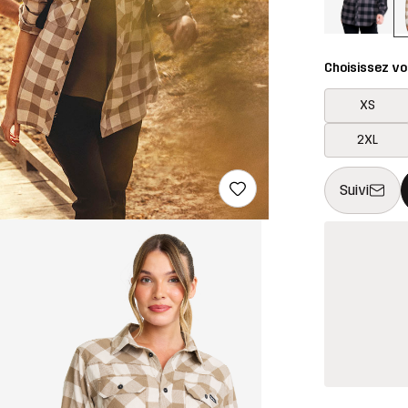
Choisissez vot
XS
2XL
Ce bouton ouv
{{taille}} non 
Suivi