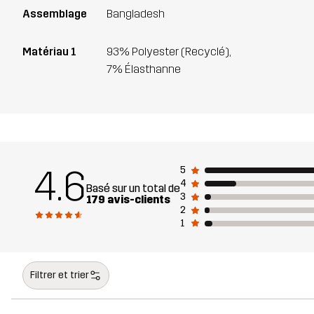
Assemblage
Bangladesh
Matériau 1
93% Polyester (Recyclé),
7% Élasthanne
4.6
5
4
Basé sur un total de
3
179 avis-clients
2
1
Filtrer et trier