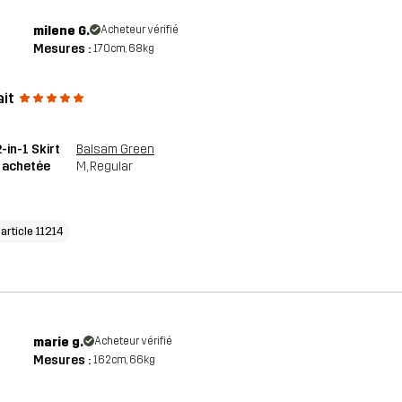
milene G.
Acheteur vérifié
Mesures :
170cm, 68kg
ait
2-in-1 Skirt
Balsam Green
e achetée
M
, Regular
'article 11214
marie g.
Acheteur vérifié
Mesures :
162cm, 66kg