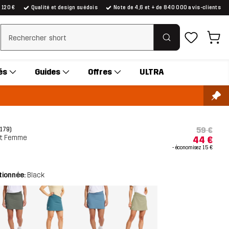
e 120 €
Qualité et design suédois
Note de 4,6 et + de 840 000 avis-clients
Effacer la recherche
és
Guides
Offres
ULTRA
59 €
(179)
irt Femme
44 €
- économisez
15 €
tionnée:
Black