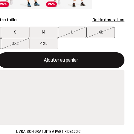
25%
25%
re taille
Guide des tailles
S
M
L
XL
3XL
4XL
rira une fenêtre modale confirmant un nouvel article dans le panie
disponible
Ajouter au panier
LIVRAISON GRATUITE À PARTIR DE 120 €