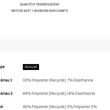
QUALITÉ ET DESIGN SUÉDOIS
NOTE DE 4,6 ET + DE 840 000 AVIS-CLIENTS
upe
REGULAR
ériau 1
93% Polyester (Recyclé), 7% Élasthanne
ériau 2
84% Polyester (Recyclé), 16% Élasthanne
sh
90% Polyester (Recyclé), 5% Polyester, 5%