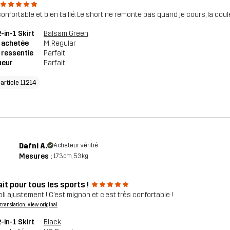
onfortable et bien taillé. Le short ne remonte pas quand je cours, la coul
2-in-1 Skirt
Balsam Green
e achetée
M
, Regular
e ressentie
Parfait
ueur
Parfait
'article 11214
Dafni A.
Acheteur vérifié
Mesures :
173cm, 53kg
it pour tous les sports !
oli ajustement ! C’est mignon et c’est très confortable !
a translation. View original
2-in-1 Skirt
Black