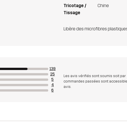
Tricotage /
Chine
Tissage
Libère des microfibres plastique
139
25
Les avis vérifiés sont soumis soit par
5
commandes passées sont accessibles. A
4
avis.
6