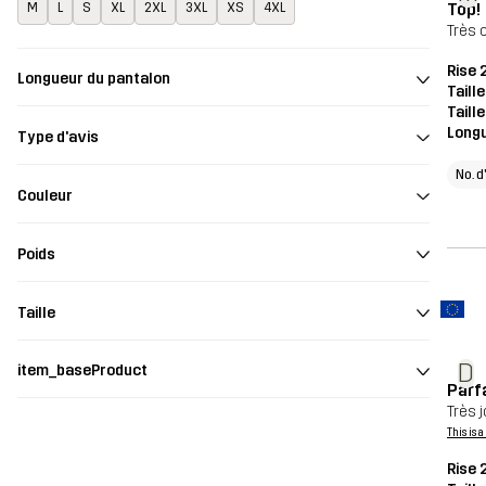
Top!
M
L
S
XL
2XL
3XL
XS
4XL
Très c
Rise 
Longueur du pantalon
Taill
Taill
Long
Type d'avis
No. d
Couleur
Poids
Taille
D
item_baseProduct
Parfa
Très j
This is 
Rise 