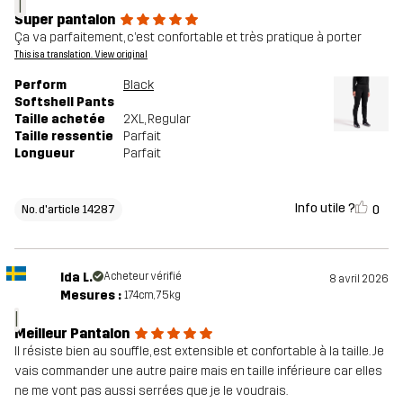
T
Super pantalon
Ça va parfaitement, c’est confortable et très pratique à porter
This is a translation. View original
Perform
Black
Softshell Pants
Taille achetée
2XL
, Regular
Taille ressentie
Parfait
Longueur
Parfait
Info utile ?
0
No. d'article 14287
Ida L.
Acheteur vérifié
8 avril 2026
Mesures :
174cm, 75kg
I
Meilleur Pantalon
Il résiste bien au souffle, est extensible et confortable à la taille. Je
vais commander une autre paire mais en taille inférieure car elles
ne me vont pas aussi serrées que je le voudrais.