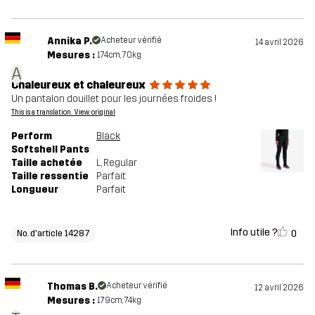
Annika P.
Acheteur vérifié
14 avril 2026
Mesures :
174cm, 70kg
A
Chaleureux et chaleureux
Un pantalon douillet pour les journées froides !
This is a translation. View original
Perform
Black
Softshell Pants
Taille achetée
L
, Regular
Taille ressentie
Parfait
Longueur
Parfait
Info utile ?
0
No. d'article 14287
Thomas B.
Acheteur vérifié
12 avril 2026
Mesures :
179cm, 74kg