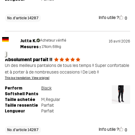
Info utile ?
0
No. d'article 14287
Jutta K.
Acheteur vérifié
16 avril 2026
Mesures :
174cm, 68kg
J
Absolument parfait !!
Un des meilleurs pantalons de tous les temps !! Super confortable
et à porter à de nombreuses occasions ! De Lieb !!
This is a translation. View original
Perform
Black
Softshell Pants
Taille achetée
M
, Regular
Taille ressentie
Parfait
Longueur
Parfait
Info utile ?
0
No. d'article 14287