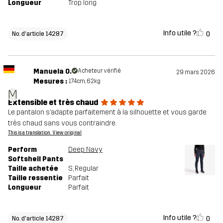
Longueur
Trop long
Info utile ?
0
No. d'article 14287
Manuela O.
Acheteur vérifié
29 mars 2026
Mesures :
174cm, 62kg
M
Extensible et très chaud
Le pantalon s’adapte parfaitement à la silhouette et vous garde
très chaud sans vous contraindre.
This is a translation. View original
Perform
Deep Navy
Softshell Pants
Taille achetée
S
, Regular
Taille ressentie
Parfait
Longueur
Parfait
Info utile ?
0
No. d'article 14287