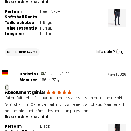
This is a translation. View original
Perform
Deep Navy
Softshell Pants
Taille achetée
L
, Regular
Taille ressentie
Parfait
Longueur
Parfait
Info utile ?
0
No. d'article 14287
Christin U.
Acheteur vérifié
7 avril 2026
Mesures :
166cm, 77kg
C
Absolument génial
J’ai en fait acheté le pantalon pour skier sous un pantalon de ski
(softshell fin). Ça te gardait incroyablement au chaud. Maintenant,
ce pantalon est même devenu mon polyvalent.
This is a translation. View original
Perform
Black