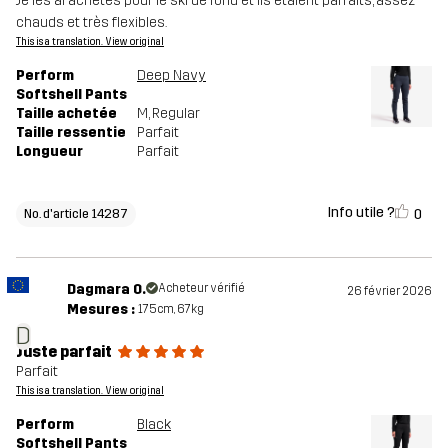
Je les ai achetés pour le ski de fond et ils étaient parfaits, assez
Poids
325 g en taille Medium
chauds et très flexibles.
This is a translation. View original
Conçu pour
SKI DE FOND
Perform
Deep Navy
Softshell Pants
Numéro
14287_2800
Taille achetée
M
, Regular
Taille ressentie
Parfait
d'article
Longueur
Parfait
Info utile ?
0
No. d'article 14287
Dagmara O.
Acheteur vérifié
26 février 2026
Mesures :
175cm, 67kg
D
Juste parfait
Parfait
This is a translation. View original
Perform
Black
Softshell Pants