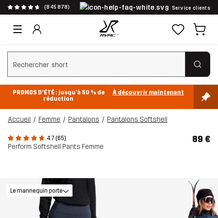
(845 878)
Service clients
Effacer la recherche
PROMOS D'ÉTÉ : jusqu’à 50 % de
À découvrir maintenant
réduction
Accueil
Femme
Pantalons
Pantalons Softshell
89 €
4.7 (65)
Perform Softshell Pants Femme
Le mannequin porte