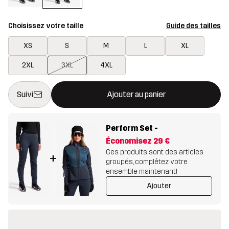
Choisissez votre taille
Guide des tailles
XS
S
M
L
XL
2XL
3XL
4XL
Ce bouton ouvrira une fenêtre modale confirmant un nouvel artic
{{taille}} non disponible
Suivi
Ajouter au panier
Perform Set
-
Économisez
29 €
Ces produits sont des articles
+
groupés, complétez votre
ensemble maintenant!
Ajouter