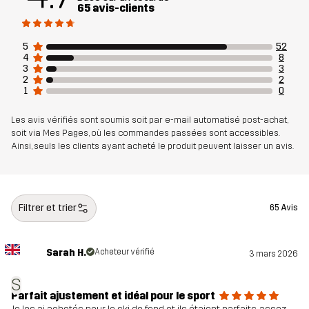
65 avis-clients
Le mannequin
fait 174 cm et porte du S
5
52
Coupe
SLIM
4
8
3
3
2
2
Matériau 1
100% Polyester (Recyclé)
1
0
Les avis vérifiés sont soumis soit par e-mail automatisé post-achat,
Membrane du
100% Polyuréthane
soit via Mes Pages, où les commandes passées sont accessibles.
matériau 1
Ainsi, seuls les clients ayant acheté le produit peuvent laisser un avis.
Face arrière du
100% Polyester (Recyclé)
matériau 1
Filtrer et trier
65 Avis
Matériau 2
85% Polyester (Recyclé), 15% Élasthanne
Sarah H.
Acheteur vérifié
3 mars 2026
Doublure
95% Polyester (Recyclé), 5% Polyester
S
Parfait ajustement et idéal pour le sport