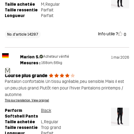
Taille achetée
M
, Regular
Taille ressentie
Parfait
Longueur
Parfait
Info utile ?
0
No. d'article 14287
Marion S.
Acheteur vérifié
1 mai 2026
Mesures :
168cm, 66kg
M
Course plus grande
Pantalon confortable. Un tissu agréable, peu sensible. Mais il est
un peu plus grand. Plutôt rien pour l’hiver. Pantalons printemps /
automne.
This is a translation. View original
Perform
Black
Softshell Pants
Taille achetée
L
, Regular
Taille ressentie
Trop grand
Longueur
Parfait