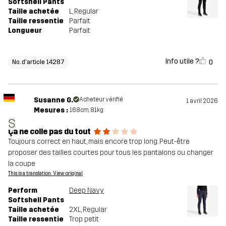
Softshell Pants
Taille achetée
L
, Regular
Taille ressentie
Parfait
Longueur
Parfait
Info utile ?
0
No. d'article 14287
Susanne G.
Acheteur vérifié
1 avril 2026
Mesures :
168cm, 81kg
S
Ça ne colle pas du tout
Toujours correct en haut, mais encore trop long. Peut-être
proposer des tailles courtes pour tous les pantalons ou changer
la coupe
This is a translation. View original
Perform
Deep Navy
Softshell Pants
Taille achetée
2XL
, Regular
Taille ressentie
Trop petit