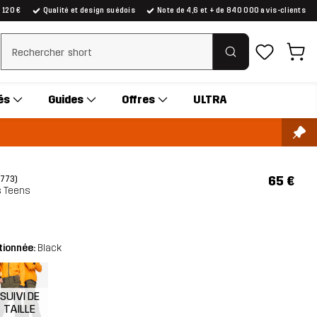
e 120 €
Qualité et design suédois
Note de 4,6 et + de 840 000 avis-clients
Effacer la recherche
és
Guides
Offres
ULTRA
65 €
(773)
s Teens
tionnée:
Black
SUIVI DE
TAILLE