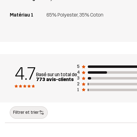
Matériau 1
65% Polyester, 35% Coton
4.7
5
4
Basé sur un total de
3
773 avis-clients
2
1
Filtrer et trier