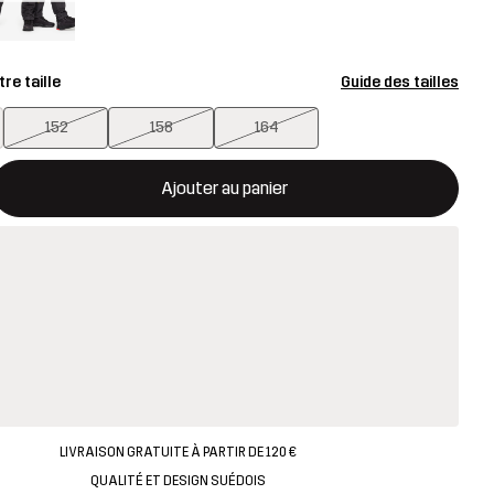
re taille
Guide des tailles
152
158
164
rira une fenêtre modale confirmant un nouvel article dans le panie
disponible
Ajouter au panier
LIVRAISON GRATUITE À PARTIR DE 120 €
QUALITÉ ET DESIGN SUÉDOIS