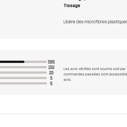
Tissage
Libère des microfibres plastique
586
150
Les avis vérifiés sont soumis soit par
26
commandes passées sont accessibles. A
5
avis.
6