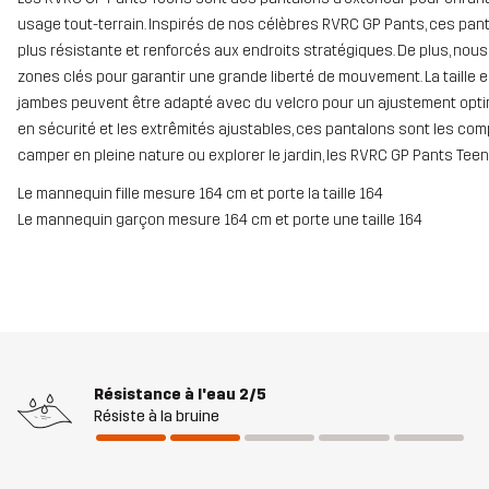
usage tout-terrain. Inspirés de nos célèbres RVRC GP Pants, ces pan
plus résistante et renforcés aux endroits stratégiques. De plus, no
zones clés pour garantir une grande liberté de mouvement. La taille e
jambes peuvent être adapté avec du velcro pour un ajustement optim
en sécurité et les extrêmités ajustables, ces pantalons sont les co
camper en pleine nature ou explorer le jardin, les RVRC GP Pants Te
Le mannequin fille mesure 164 cm et porte la taille 164
Le mannequin garçon mesure 164 cm et porte une taille 164
Résistance à l'eau
2/5
Résiste à la bruine