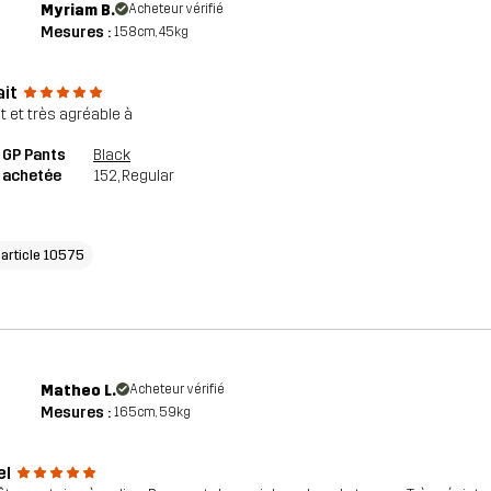
Myriam B.
Acheteur vérifié
Mesures :
158cm, 45kg
ait
it et très agréable à
 GP Pants
Black
e achetée
152
, Regular
'article 10575
Matheo L.
Acheteur vérifié
Mesures :
165cm, 59kg
el