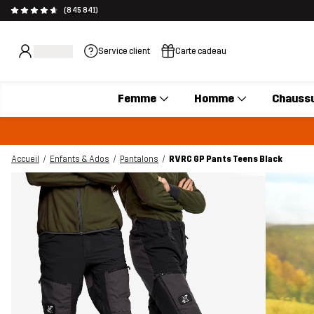
(845 841)
Service client
Carte cadeau
Femme
Homme
Chauss
Accueil
Enfants & Ados
Pantalons
RVRC GP Pants Teens Black