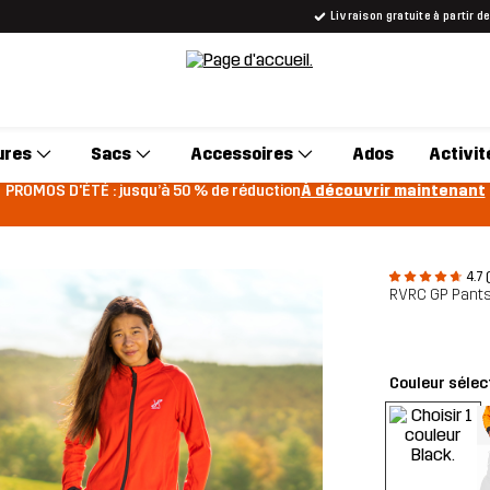
Livraison gratuite à partir d
ures
Sacs
Accessoires
Ados
Activit
PROMOS D'ÉTÉ : jusqu’à 50 % de réduction
À découvrir maintenant
4.7 
RVRC GP Pant
Couleur sélec