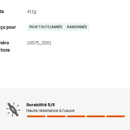
ds
411g
çu pour
POUR TOUTE L'ANNÉE
RANDONNÉE
méro
10575_2001
ticle
Durabilité
5/5
Haute résistance à l'usure