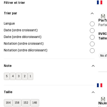
Filtrer et trier
Trier par
M
Parf
Langue
Parfa
Date (ordre croissant)
RVRC
Date (ordre décroissant)
Taill
Notation (ordre croissant)
Notation (ordre décroissant)
No. d
Note
5
4
3
2
1
Taille
M
Nick
164
158
152
146