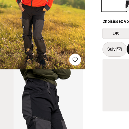
Choisissez vot
146
Ce bouton ouv
{{taille}} non 
Suivi