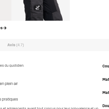
es
Avis
(4.7)
es du quotidien.
Co
Mat
n plein air
Mat
s pratiques
Dou
s et adolescents, avant tout conçus pour leur polyvalence et un