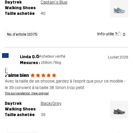
Daytrek
Captain's Blue
Walking Shoes
Taille achetée
40
Info utile ?
0
No. d'article 11075
Linda D.
Acheteur vérifié
1 juillet 2026
Mesures :
168cm, 76kg
L
J’aime bien
Avec la taille de se shoose, gardez à l’esprit que pour ce modèle -
le 39 convient à la taille 38. Sinon, trop petit.
This is a translation. View original
Daytrek
Black/Grey
Walking Shoes
Taille achetée
39