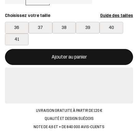
Choisissez votre taille
Guide des tailles
36
37
38
39
40
41
Ce bouton ouvrira une fenêtre modale confirmant un nouvel artic
{{taille}} non disponible
Ajouter au panier
LIVRAISON GRATUITE À PARTIR DE 120 €
QUALITÉ ET DESIGN SUÉDOIS
NOTE DE 4,6 ET + DE 840 000 AVIS-CLIENTS