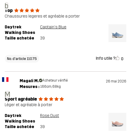
b
Top
Chaussures legeres et agréable a porter
Daytrek
Captain's Blue
Walking Shoes
Taille achetée
39
Info utile ?
0
No. d'article 11075
Magali M.
Acheteur vérifié
26 mai 2026
Mesures :
166cm, 68kg
M
Sport agréable
Léger et agréable à porter
Daytrek
Rose Dust
Walking Shoes
Taille achetée
39