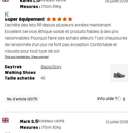
Karen L.
Acheteur vérifié
29 juillet 2026
Mesures :
170cm, 58kg
K
Super équipement
J’achète des kits RR depuis plusieurs années maintenant.
Excellent service, éthique solide et produits fiables à des prix
raisonnables. Pourquoi faire ses achats ailleurs ? Les chaussures
de randonnée d’un jour ne font pas exception. Confortable et
robuste pour tout type de sol.
This is a translation. View original
Daytrek
Black/Grey
Walking Shoes
Taille achetée
40
Info utile ?
0
No. d'article 11075
Mark S.
Acheteur vérifié
12 juillet 2026
Mesures :
175cm, 82kg