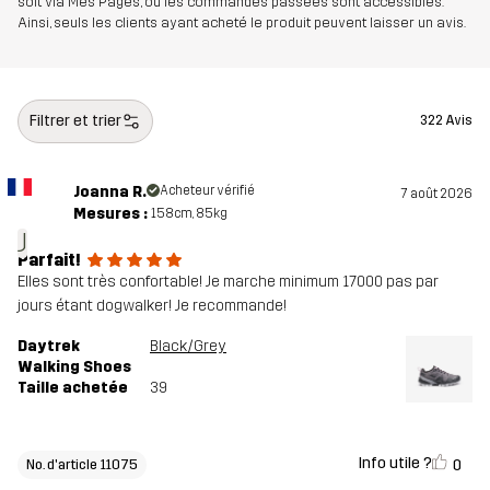
soit via Mes Pages, où les commandes passées sont accessibles.
semelle
100% Ethylene-vinyl Acetate
Ainsi, seuls les clients ayant acheté le produit peuvent laisser un avis.
intermédiaire
semelle
100% Caoutchouc
Filtrer et trier
322 Avis
extérieure
Poids
280g
Joanna R.
Acheteur vérifié
7 août 2026
Mesures :
158cm, 85kg
J
Conçu pour
RANDONNÉE
POUR TOUTE L'ANNÉE
Parfait!
Elles sont très confortable! Je marche minimum 17000 pas par
Numéro
11075_2623
jours étant dogwalker! Je recommande!
d'article
Daytrek
Black/Grey
Walking Shoes
Taille achetée
39
Info utile ?
0
No. d'article 11075