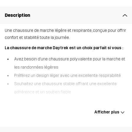
Description
Une chaussure de marche légère et respirante, conçue pour offrir
confort et stabilité toute la journée.
La chaussure de marche Daytrek est un choix parfait si vous :
Avez besoin d’une chaussure polyvalente pour la marche et
les randonnées légères
Préférez un design léger avec une excellente respirabilité
Souhaitez une chaussure stable offrant une excellente
adhérence et un soutien fiable
Faite pour être légère et respirante et garder vos pieds frais et
confortables, les chaussures de marche Daytrek sont conçues
Afficher plus
pour tout, des rues de la ville aux sentiers forestiers bien
entretenus et aux routes de gravier. Conçues pour une
performance durable, elles disposent d’une tige en jacquard