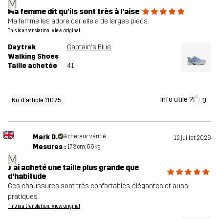
M
Ma femme dit qu’ils sont très à l’aise
Ma femme les adore car elle a de larges pieds.
This is a translation. View original
Daytrek
Captain's Blue
Walking Shoes
Taille achetée
41
Info utile ?
0
No. d'article 11075
Mark D.
Acheteur vérifié
12 juillet 2026
Mesures :
173cm, 66kg
M
J’ai acheté une taille plus grande que
d’habitude
Ces chaussures sont très confortables, élégantes et aussi
pratiques.
This is a translation. View original