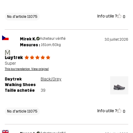
Info utile ?
0
No. d'article 11075
Mirek K.
Acheteur vérifié
30 juillet 2026
Mesures :
161cm, 60kg
M
Daytrek
Super
This is a translation. View original
Daytrek
Black/Grey
Walking Shoes
Taille achetée
39
Info utile ?
0
No. d'article 11075