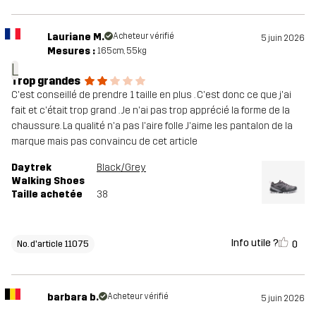
Lauriane M.
Acheteur vérifié
5 juin 2026
Mesures :
165cm, 55kg
L
Trop grandes
C'est conseillé de prendre 1 taille en plus . C'est donc ce que j'ai
fait et c'était trop grand . Je n'ai pas trop apprécié la forme de la
chaussure. La qualité n'a pas l'aire folle J'aime les pantalon de la
marque mais pas convaincu de cet article
Daytrek
Black/Grey
Walking Shoes
Taille achetée
38
Info utile ?
0
No. d'article 11075
barbara b.
Acheteur vérifié
5 juin 2026