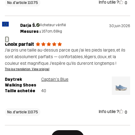
Info utile ?
0
No. d'article 11075
Darja Š.
Acheteur vérifié
30 juin 2026
Mesures :
167cm, 68kg
D
Choix parfait
J’ai pris une taille au-dessus parce que j’ai les pieds larges, et ils
sont absolument parfaits — confortables, légers, doux, et la
couleur est magnifique. J’espère qu’ils dureront longtemps !
This is a translation. View original
Daytrek
Captain's Blue
Walking Shoes
Taille achetée
40
Info utile ?
0
No. d'article 11075