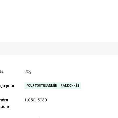
ds
20g
çu pour
POUR TOUTE L'ANNÉE
RANDONNÉE
méro
11050_5030
ticle