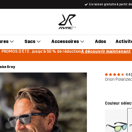
Livraison gratuite à partir d
ures
Sacs
Accessoires
Ados
Activit
PROMOS D'ÉTÉ : jusqu’à 50 % de réduction
À découvrir maintenant
oke Grey
4.4 
Orion Polariz
Couleur sélec