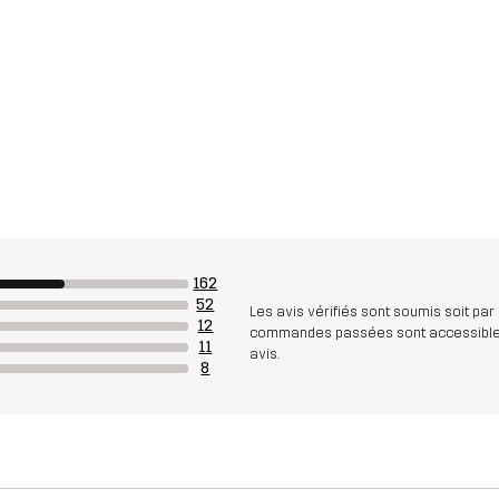
162
52
Les avis vérifiés sont soumis soit par
12
commandes passées sont accessibles. A
11
avis.
8