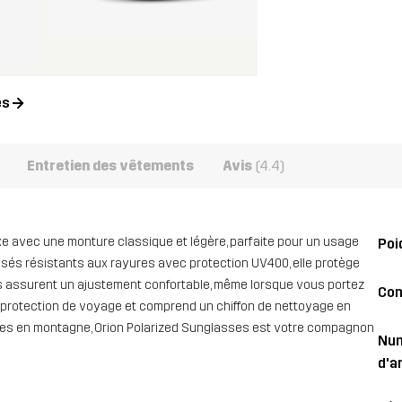
es
Entretien des vêtements
Avis
(4.4)
xe avec une monture classique et légère, parfaite pour un usage
Poi
arisés résistants aux rayures avec protection UV400, elle protège
s assurent un ajustement confortable, même lorsque vous portez
Con
ne protection de voyage et comprend un chiffon de nettoyage en
nées en montagne, Orion Polarized Sunglasses est votre compagnon
Nu
d'ar