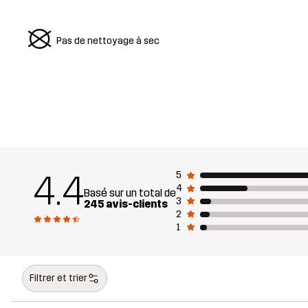
U
Pas de nettoyage à sec
4.4
5
4
Basé sur un total de
3
245 avis-clients
2
1
Filtrer et trier