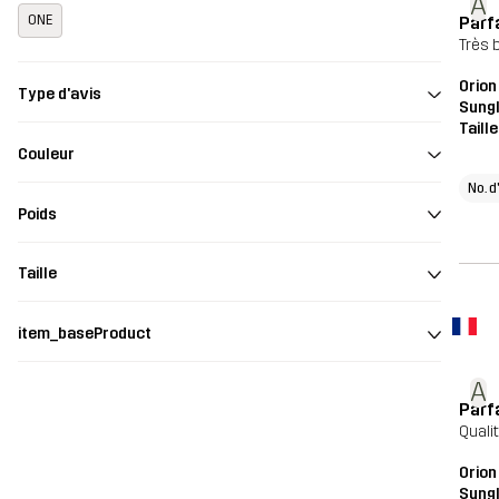
A
Parf
ONE
Très 
Orion
Type d'avis
Sung
Taill
Couleur
No. d
Poids
Taille
item_baseProduct
A
Parf
Quali
Orion
Sung