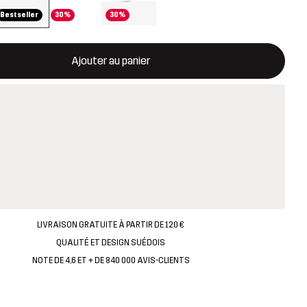
Bestseller
30%
30%
rira une fenêtre modale confirmant un nouvel article dans le panie
disponible
Ajouter au panier
LIVRAISON GRATUITE À PARTIR DE 120 €
QUALITÉ ET DESIGN SUÉDOIS
NOTE DE 4,6 ET + DE 840 000 AVIS-CLIENTS