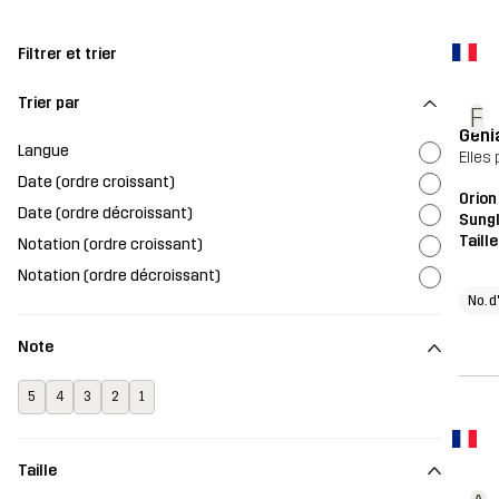
Filtrer et trier
Trier par
F
Géni
Langue
Elles
Date (ordre croissant)
Orion
Date (ordre décroissant)
Sung
Taill
Notation (ordre croissant)
Notation (ordre décroissant)
No. d
Note
5
4
3
2
1
Taille