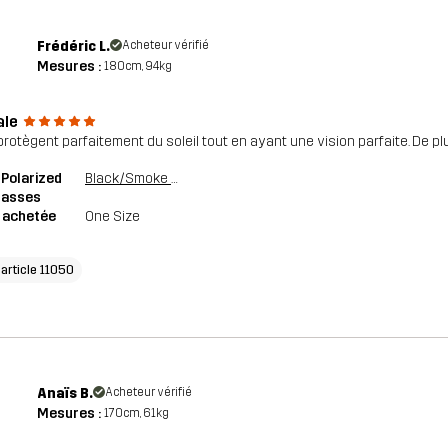
Frédéric L.
Acheteur vérifié
Mesures :
180cm, 94kg
ale
 protègent parfaitement du soleil tout en ayant une vision parfaite. De plu
 Polarized
Black/Smoke Grey
lasses
e achetée
One Size
'article 11050
Anaïs B.
Acheteur vérifié
Mesures :
170cm, 61kg