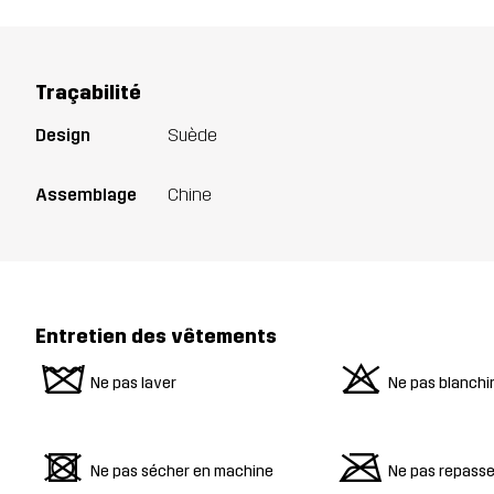
Traçabilité
Design
Suède
Assemblage
Chine
Entretien des vêtements
z
o
Ne pas laver
Ne pas blanchi
d
m
Ne pas sécher en machine
Ne pas repasse