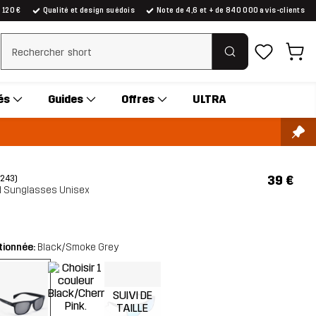
e 120 €
Qualité et design suédois
Note de 4,6 et + de 840 000 avis-clients
Effacer la recherche
és
Guides
Offres
ULTRA
39 €
(243)
ed Sunglasses Unisex
tionnée:
Black/Smoke Grey
SUIVI DE
TAILLE