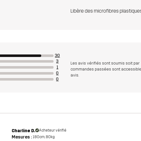
Libère des microfibres plastique
30
3
Les avis vérifiés sont soumis soit par
1
commandes passées sont accessibles. A
0
avis.
0
Charline D.
Acheteur vérifié
Mesures :
180cm, 80kg