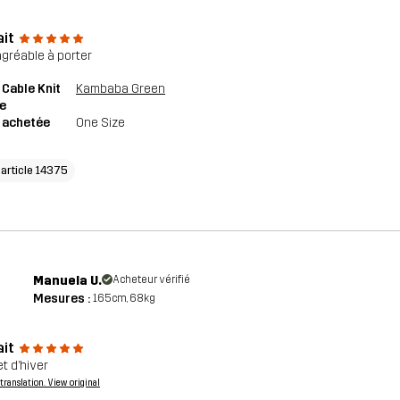
ait
agréable à porter
 Cable Knit
Kambaba Green
e
e achetée
One Size
'article 14375
Manuela U.
Acheteur vérifié
Mesures :
165cm, 68kg
ait
t d’hiver
a translation. View original