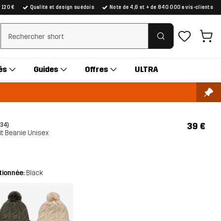
e 120 €
Qualité et design suédois
Note de 4,6 et + de 840 000 avis-clients
Effacer la recherche
és
Guides
Offres
ULTRA
39 €
(34)
it Beanie Unisex
tionnée:
Black