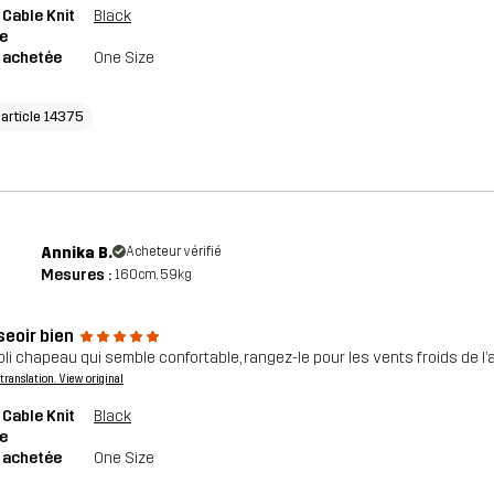
 Cable Knit
Black
e
e achetée
One Size
'article 14375
Annika B.
Acheteur vérifié
Mesures :
160cm, 59kg
seoir bien
joli chapeau qui semble confortable, rangez-le pour les vents froids de l
a translation. View original
 Cable Knit
Black
e
e achetée
One Size