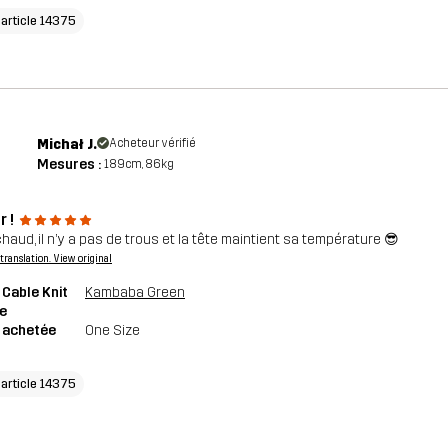
'article 14375
Michał J.
Acheteur vérifié
Mesures :
189cm, 86kg
 !
chaud, il n’y a pas de trous et la tête maintient sa température 😎
a translation. View original
 Cable Knit
Kambaba Green
e
e achetée
One Size
'article 14375