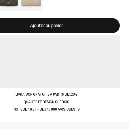
rira une fenêtre modale confirmant un nouvel article dans le panie
disponible
Ajouter au panier
LIVRAISON GRATUITE À PARTIR DE 120 €
QUALITÉ ET DESIGN SUÉDOIS
NOTE DE 4,6 ET + DE 840 000 AVIS-CLIENTS