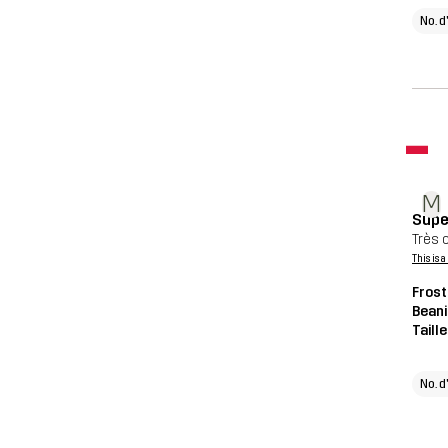
No. d
M
Super
Très 
This is 
Frost
Beani
Taill
No. d