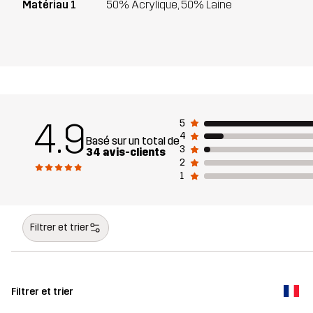
Matériau 1
50% Acrylique, 50% Laine
4.9
5
4
Basé sur un total de
3
34 avis-clients
2
1
Filtrer et trier
Filtrer et trier