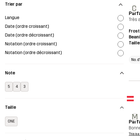
Trier par
C
Parf
Langue
Très 
Date (ordre croissant)
Frost
Date (ordre décroissant)
Beani
Taill
Notation (ordre croissant)
Notation (ordre décroissant)
No. d
Note
5
4
3
Taille
M
Parf
ONE
Bonne
This is 