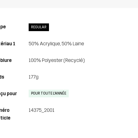
upe
REGULAR
ériau 1
50% Acrylique, 50% Laine
blure
100% Polyester (Recyclé)
ds
177g
çu pour
POUR TOUTE L'ANNÉE
méro
14375_2001
ticle