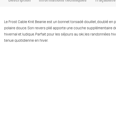
Description
Informations techniques
Traçabilité
Le Frost Cable Knit Beanie est un bonnet torsadé douillet, doublé en 
polaire douce. Son revers plié apporte une couche supplémentaire de 
hivernal et ludique. Parfait pour les séjours au ski, les randonnées 
tenue quotidienne en hiver.