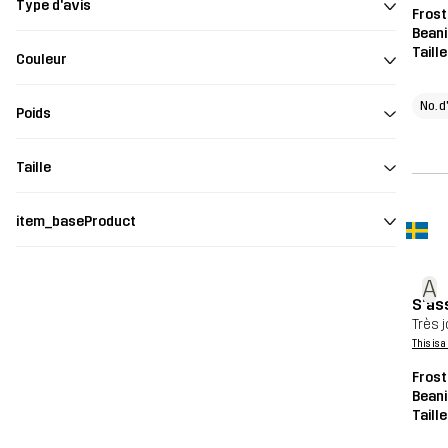
Type d'avis
Frost
Beani
Taill
Couleur
No. d
Poids
Taille
item_baseProduct
A
S’as
Très 
This is 
Frost
Beani
Taill