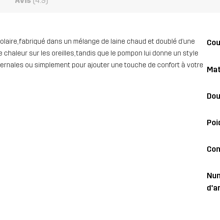
Avis
(4.9)
polaire, fabriqué dans un mélange de laine chaud et doublé d’une
Co
chaleur sur les oreilles, tandis que le pompon lui donne un style
hivernales ou simplement pour ajouter une touche de confort à votre
Mat
Dou
Poi
Con
Nu
d'ar