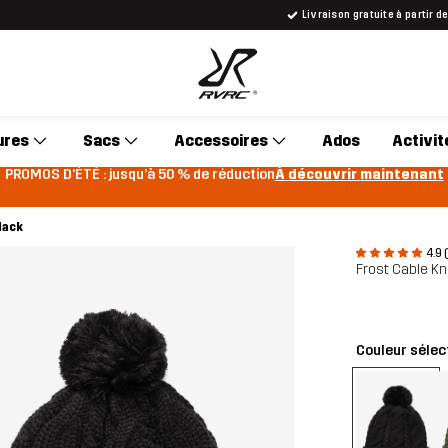
Livraison gratuite à partir d
ures
Sacs
Accessoires
Ados
Activit
PROMOS D'ÉTÉ : jusqu’à 50 % de réduction
À découvrir maintenant
lack
4.9 
Frost Cable Kn
Couleur sélec