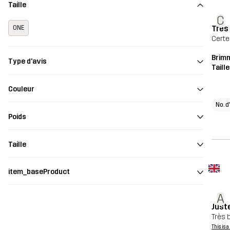
Taille
C
Très 
ONE
Certe
Brim
Type d'avis
Taill
Couleur
No. d
Poids
Taille
item_baseProduct
A
Juste
Très b
This is 