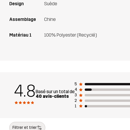
Design
Suède
Assemblage
Chine
Matériau 1
100% Polyester (Recyclé)
4.8
5
4
Basé sur un total de
3
40 avis-clients
2
1
Filtrer et trier