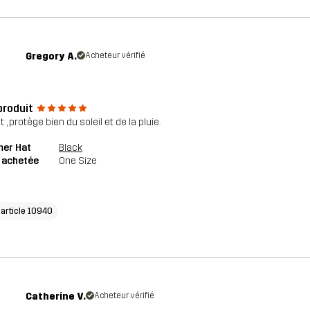
Gregory A.
Acheteur vérifié
produit
t , protège bien du soleil et de la pluie.
mer Hat
Black
e achetée
One Size
'article 10940
Catherine V.
Acheteur vérifié