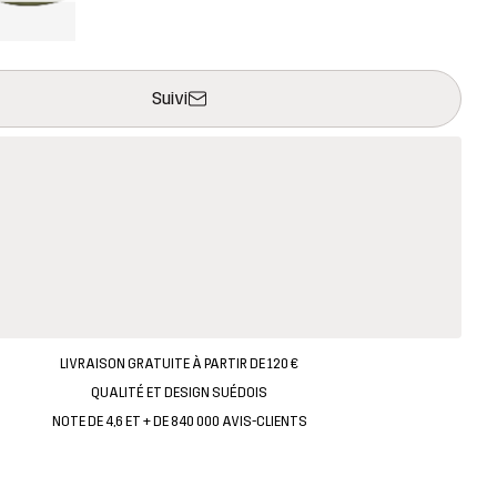
rira une fenêtre modale confirmant un nouvel article dans le panie
disponible
Suivi
LIVRAISON GRATUITE À PARTIR DE 120 €
QUALITÉ ET DESIGN SUÉDOIS
NOTE DE 4,6 ET + DE 840 000 AVIS-CLIENTS