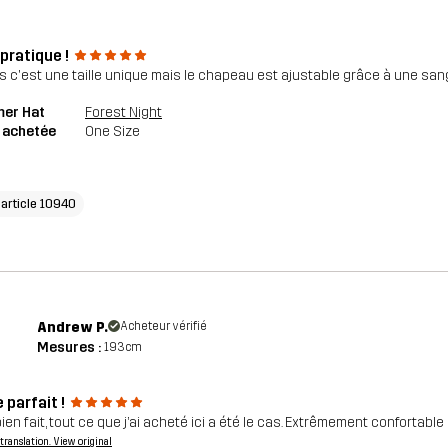
pratique !
s c'est une taille unique mais le chapeau est ajustable grâce à une sang
mer Hat
Forest Night
e achetée
One Size
'article 10940
Andrew P.
Acheteur vérifié
Mesures :
193cm
 parfait !
ien fait, tout ce que j’ai acheté ici a été le cas. Extrêmement confortable
a translation. View original