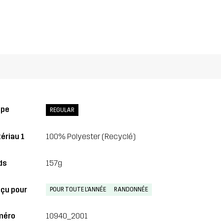
upe
REGULAR
ériau 1
100% Polyester (Recyclé)
ds
157g
çu pour
POUR TOUTE L'ANNÉE
RANDONNÉE
méro
10940_2001