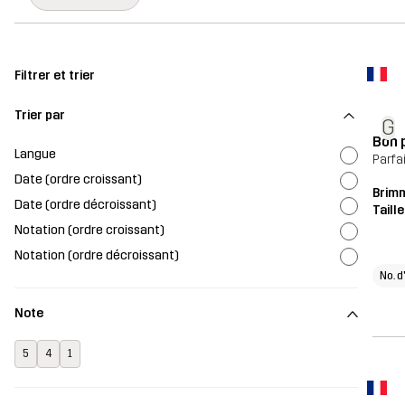
Filtrer et trier
Trier par
G
Bon 
Langue
Parfai
Date (ordre croissant)
Brim
Date (ordre décroissant)
Taill
Notation (ordre croissant)
Notation (ordre décroissant)
No. d
Note
5
4
1