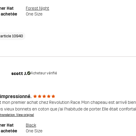
mer Hat
Forest Night
e achetée
One Size
'article 10940
scott J.
Acheteur vérifié
 impressionné.
it mon premier achat chez Revolution Race. Mon chapeau est arrivé bien
es vieux bonnets en coton que j’ai l’habitude de porter. Elle était confor
a translation. View original
mer Hat
Black
e achetée
One Size