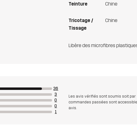
Teinture
Chine
Tricotage /
Chine
Tissage
Libère des microfibres plastique
36
3
Les avis vérifiés sont soumis soit par
0
commandes passées sont accessibles. A
0
avis.
1