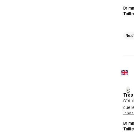
Brim
Taill
No. d
s
Très
C’éta
que l
This is 
Brim
Taill