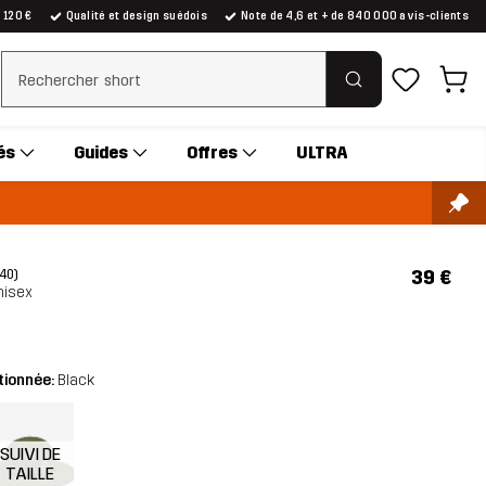
e 120 €
Qualité et design suédois
Note de 4,6 et + de 840 000 avis-clients
Effacer la recherche
és
Guides
Offres
ULTRA
39 €
(40)
nisex
tionnée:
Black
SUIVI DE
TAILLE