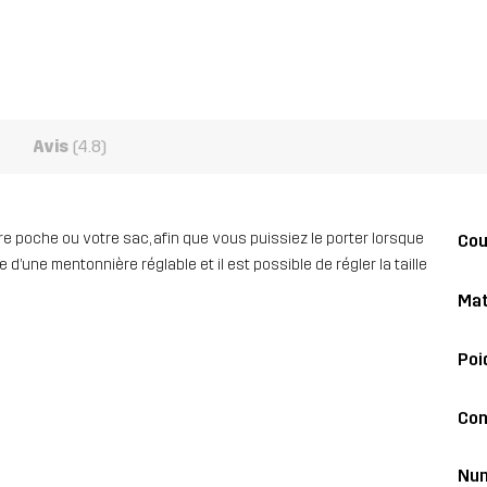
Avis
(4.8)
 poche ou votre sac, afin que vous puissiez le porter lorsque
Co
 d’une mentonnière réglable et il est possible de régler la taille
Mat
Poi
Con
Nu