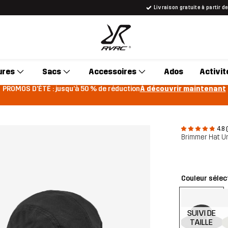
Livraison gratuite à partir d
ures
Sacs
Accessoires
Ados
Activit
PROMOS D'ÉTÉ : jusqu’à 50 % de réduction
À découvrir maintenant
4.8 
Brimmer Hat U
Couleur sélec
SUIVI DE
TAILLE