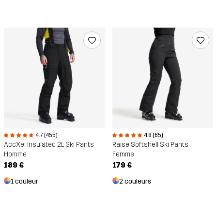
4.7 (455)
4.8 (65)
AccXel Insulated 2L Ski Pants
Raise Softshell Ski Pants
Homme
Femme
189 €
179 €
1 couleur
2 couleurs