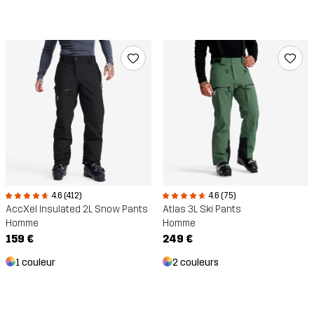
4.6 (412)
4.6 (75)
AccXel Insulated 2L Snow Pants
Atlas 3L Ski Pants
Homme
Homme
159 €
249 €
1 couleur
2 couleurs