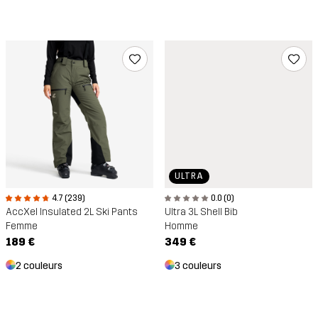
ULTRA
4.7 (239)
0.0 (0)
AccXel Insulated 2L Ski Pants
Ultra 3L Shell Bib
Femme
Homme
189 €
349 €
2 couleurs
3 couleurs