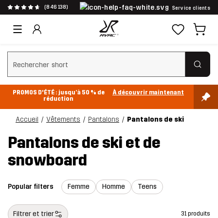
(846 138)
Service clients
Effacer la recherche
PROMOS D'ÉTÉ : jusqu’à 50 % de
À découvrir maintenant
réduction
Accueil
Vêtements
Pantalons
Pantalons de ski
Pantalons de ski et de
snowboard
Popular filters
Femme
Homme
Teens
Filtrer et trier
31 produits