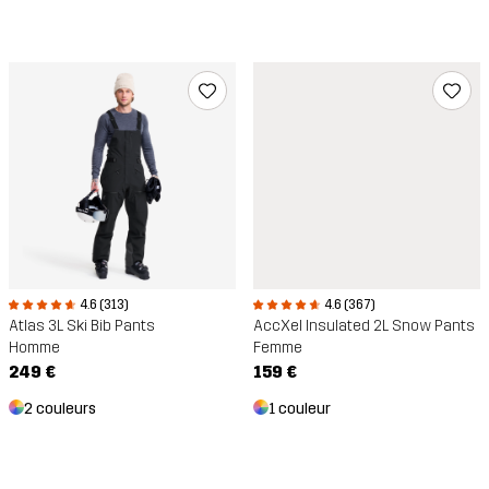
4.6 (313)
4.6 (367)
Atlas 3L Ski Bib Pants
AccXel Insulated 2L Snow Pants
Homme
Femme
249 €
159 €
2 couleurs
1 couleur